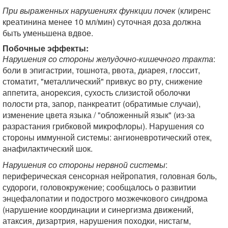
При выраженных нарушениях функции почек
(клиренс
креатинина менее 10 мл/мин) суточная доза должна
быть уменьшена вдвое.
Побочные эффекты:
Нарушения cо стороны желудочно-кишечного тракта
:
боли в эпигастрии, тошнота, рвота, диарея, глоссит,
стоматит, "металлический" привкус во рту, снижение
аппетита, анорексия, сухость слизистой оболочки
полости pтa, запор, панкреатит (обратимые случаи),
изменение цвета языка / "обложенный язык" (из-за
разрастания грибковой микрофлоры). Нарушения со
стороны иммунной системы: ангионевротический отек,
анафилактический шок.
Нарушения со стороны нервной системы
:
периферическая сенсорная нейропатия, головная боль,
судороги, головокружение; сообщалось о развитии
энцефалопатии и подострого мозжечкового синдрома
(нарушение координации и синергизма движений,
атаксия, дизартрия, нарушения походки, нистагм,