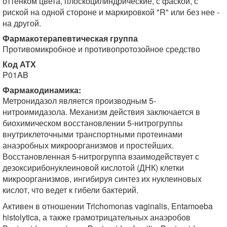
оттенком цвета, плоскоцилиндрические, с фаской, с
риской на одной стороне и маркировкой "R" или без нее -
на другой.
Фармакотерапевтическая группа
Противомикробное и противопротозойное средство
Код АТХ
P01AB
Фармакодинамика:
Метронидазол является производным 5-
нитроимидазола. Механизм действия заключается в
биохимическом восстановлении 5-нитрогруппы
внутриклеточными транспортными протеинами
анаэробных микроорганизмов и простейших.
Восстановленная 5-нитрогруппа взаимодействует с
дезоксирибонуклеиновой кислотой (ДНК) клетки
микроорганизмов, ингибируя синтез их нуклеиновых
кислот, что ведет к гибели бактерий.
Активен в отношении Trichomonas vaginalis, Entamoeba
histolytica, а также грамотрицательных анаэробов