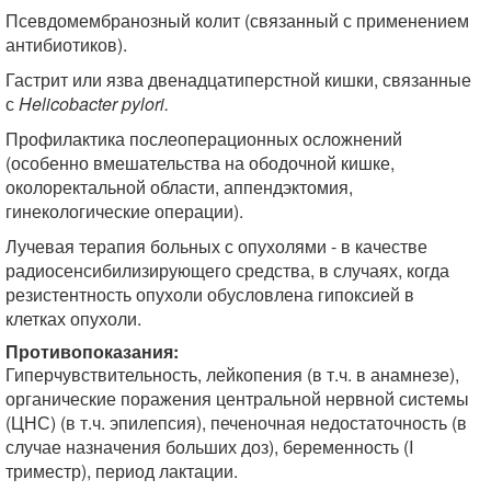
Псевдомембранозный колит (связанный с применением
антибиотиков).
Гастрит или язва двенадцатиперстной кишки, связанные
с
Helicobacter pylori.
Профилактика послеоперационных осложнений
(особенно вмешательства на ободочной кишке,
околоректальной области, аппендэктомия,
гинекологические операции).
Лучевая терапия больных с опухолями - в качестве
радиосенсибилизирующего средства, в случаях, когда
резистентность опухоли обусловлена гипоксией в
клетках опухоли.
Противопоказания:
Гиперчувствительность, лейкопения (в т.ч. в анамнезе),
органические поражения центральной нервной системы
(ЦНС) (в т.ч. эпилепсия), печеночная недостаточность (в
случае назначения больших доз), беременность (I
триместр), период лактации.