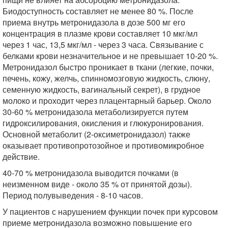
Биодоступность составляет не менее 80 %. После
приема внутрь метронидазола в дозе 500 мг его
концентрация в плазме крови составляет 10 мкг/мл
через 1 час, 13,5 мкг/мл - через 3 часа. Связывание с
белками крови незначительное и не превышает 10-20 %.
Метронидазол быстро проникает в ткани (легкие, почки,
печень, кожу, желчь, спинномозговую жидкость, слюну,
семенную жидкость, вагинальный секрет), в грудное
молоко и проходит через плацентарный барьер. Около
30-60 % метронидазола метаболизируется путем
гидроксилирования, окисления и глюкуронирования.
Основной метаболит (2-оксиметронидазол) также
оказывает противопротозойное и противомикробное
действие.
40-70 % метронидазола выводится почками (в
неизменном виде - около 35 % от принятой дозы).
Период полувыведения - 8-10 часов.
У пациентов с нарушением функции почек при курсовом
приеме метронидазола возможно повышение его