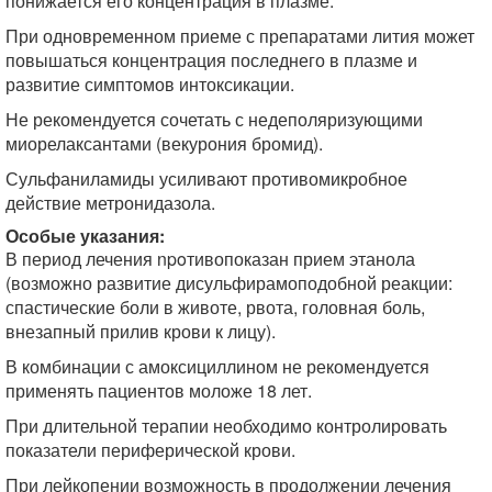
понижается его концентрация в плазме.
При одновременном приеме с препаратами лития может
повышаться концентрация последнего в плазме и
развитие симптомов интоксикации.
Не рекомендуется сочетать с недеполяризующими
миорелаксантами (векурония бромид).
Сульфаниламиды усиливают противомикробное
действие метронидазола.
Особые указания:
В период лечения npoтивопоказан прием этанола
(возможно развитие дисульфирамоподобной реакции:
спастические боли в животе, рвота, головная боль,
внезапный прилив крови к лицу).
В комбинации с амоксициллином не рекомендуется
применять пациентов моложе 18 лет.
При длительной терапии необходимо контролировать
показатели периферической крови.
При лейкопении возможность в продолжении лечения