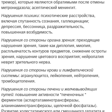
тремор), которые являются обратимыми после отмены
метронидазола; асептический менингит.
Нарушения психики
: психотические расстройства,
включая спутанность сознания, галлюцинации;
депрессия, бессонница, раздражительность,
повышенная возбудимость.
Нарушения со стороны органа зрения
: преходящие
нарушения зрения, такие как диплопия, миопия,
расплывчатость контуров предметов, снижение остроты
зрения, нарушение цветового восприятия; нейропатия
неврит зрительного нерва.
Нарушения со стороны крови и лимфатической
системы
: агранулоцитоз, лейкопения, нейтропения,
тромбоцитопения.
Нарушения со стороны печени и желчевыводящих
путей
: повышение активности "печеночных "
ферментов (аспартатаминотрансферазы,
аланинаминотрансферазы, щелочной фосфатазы).
Развитие холестатического или смешанного гепатита и