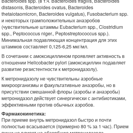
Bacteroides spp. (в т.ч. Bacteroides fragilis, Bacteroides
distasonis, Bacteroides ovatus, Bacteroides
thetaiotaomicron, Bacteroides vulgatus), Fusobacterium spp.
и некоторых грамположительных анаэробов
(чувствительные штаммы Eubacterium spp., Clostridium
spp., Peptococcus niger., Peptostreptococcus spp.).
Минимальная подавляющая концентрация для этих
штаммов составляет 0,125-6,25 мкг/мл.
В сочетании с амоксициллином проявляет активность в
отношении Helicobacter pylori (амоксициллин подавляет
развитие резистентности к метронидазолу).
К метронидазолу не чувствительны аэробные
микроорганизмы и факультативные анаэробы, но в
присутствии смешанной флоры (аэробы и анаэробы)
метронидазол действует синергически с антибиотиками,
эффективными против обычных аэробов.
Фармакокинетика:
При приеме внутрь метронидазол быстро и почти
полностью всасывается (примерно 80 % за 1 час). Прием
пищи не влияет на абсорбцию метронидазола.