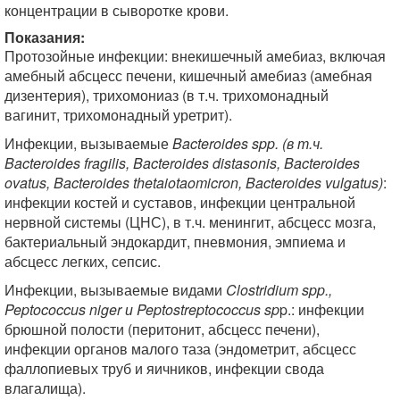
концентрации в сыворотке крови.
Показания:
Протозойные инфекции: внекишечный амебиаз, включая
амебный абсцесс печени, кишечный амебиаз (амебная
дизентерия), трихомониаз (в т.ч. трихомонадный
вагинит, трихомонадный уретрит).
Инфекции, вызываемые
Bacteroides spp. (в т.ч.
Bacteroides fragilis, Bacteroides distasonis, Bacteroides
ovatus, Bacteroides thetaiotaomicron, Bacteroides vulgatus)
:
инфекции костей и суставов, инфекции центральной
нервной системы (ЦНС), в т.ч. менингит, абсцесс мозга,
бактериальный эндокардит, пневмония, эмпиема и
абсцесс легких, сепсис.
Инфекции, вызываемые видами
Clostridium spp.,
Peptococcus niger и Peptostreptococcus sp
p.: инфекции
брюшной полости (перитонит, абсцесс печени),
инфекции органов малого таза (эндометрит, абсцесс
фаллопиевых труб и яичников, инфекции свода
влагалища).