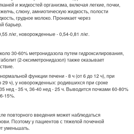
аней и жидкостей организма, включая легкие, почки,
, желчь, слюну, амниотическую жидкость, полости
кость, грудное молоко. Проникает через
й барьер.
5 л/кг, новорожденные - 0,54-0,81 л/кг.
около 30-60% метронидазола путем гидроксилирования,
аболит (2-оксиметронидазол) также оказывает
ствие.
 нормальной функции печени - 8 ч (от 6 до 12 ч), при
о 29 ч), у новорожденных: родившихся при сроке
35 нед - 35 ч, 36-40 нед - 25 ч. Выводится почками 60-80%
 6-15%.
сле повторного введения может наблюдаться
ови. Поэтому у пациентов с тяжелой почечной
ет уменьшать.