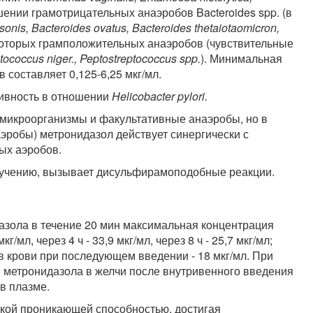
ошении грамотрицательных анаэробов Bacteroides spp. (в
asonis, Bacteroides ovatus, Bacteroides thetaiotaomicron,
которых грамположительных анаэробов (чувствительные
tococcus niger., Peptostreptococcus spp.
). Минимальная
составляет 0,125-6,25 мкг/мл.
тивность в отношении
Helicobacter pylori.
 микроорганизмы и факультативные анаэробы, но в
эробы) метронидазол действует синергически с
ых аэробов.
блучению, вызывает дисульфирамоподобные реакции.
азола в течение 20 мин максимальная концентрация
г/мл, через 4 ч - 33,9 мкг/мл, через 8 ч - 25,7 мкг/мл;
 в крови при последующем введении - 18 мкг/мл. При
метронидазола в желчи после внутривенного введения
в плазме.
окой проникающей способностью, достигая