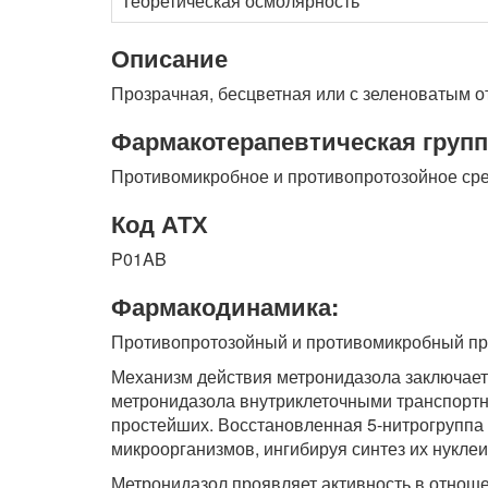
Теоретическая осмолярность
Описание
Прозрачная, бесцветная или с зеленоватым о
Фармакотерапевтическая групп
Противомикробное и противопротозойное ср
Код АТХ
P01AB
Фармакодинамика:
Противопротозойный и противомикробный пре
Механизм действия метронидазола заключает
метронидазола внутриклеточными транспорт
простейших. Восстановленная 5-нитрогруппа 
микроорганизмов, ингибируя синтез их нуклеин
Метронидазол проявляет активность в отнош