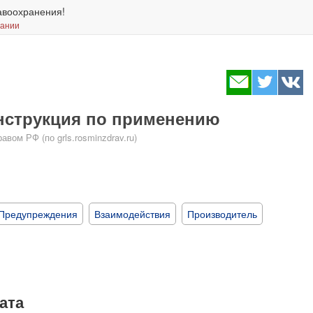
авоохранения!
вании
инструкция по применению
ом РФ (по grls.rosminzdrav.ru)
Предупреждения
Взаимодействия
Производитель
ата