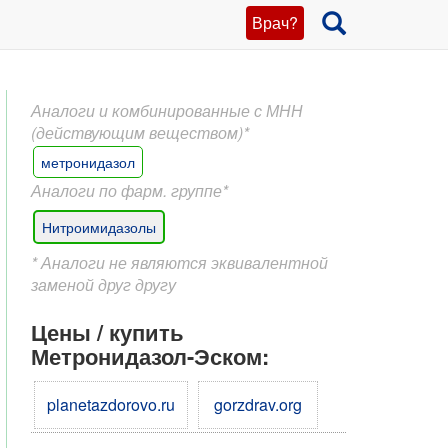
Врач?
Аналоги и комбинированные с МНН
(действующим веществом)*
метронидазол
Аналоги по фарм. группе*
Нитроимидазолы
* Аналоги не являются эквивалентной
заменой друг другу
Цены / купить
Метронидазол-Эском:
planetazdorovo.ru
gorzdrav.org