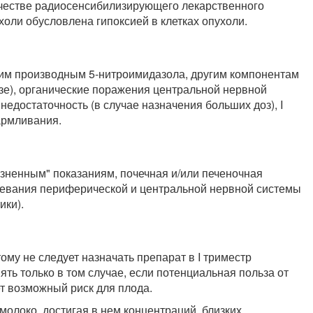
качестве радиосенсибилизирующего лекарственного
ухоли обусловлена гипоксией в клетках опухоли.
гим производным 5-нитроимидазола, другим компонентам
езе), органические поражения центральной нервной
недостаточность (в случае назначения больших доз), I
армливания.
"жизненным" показаниям, почечная и/или печеночная
олевания периферической и центральной нервной системы
ики).
ому не следует назначать препарат в I триместр
ть только в том случае, если потенциальная польза от
 возможный риск для плода.
молоко, достигая в нем концентраций, близких