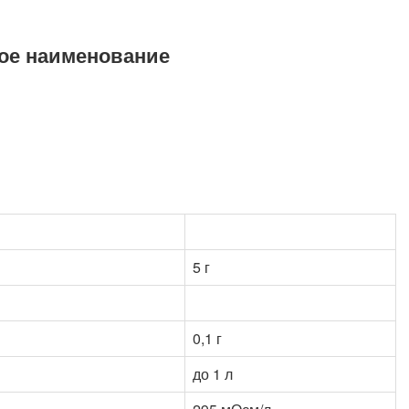
ое наименование
5 г
0,1 г
до 1 л