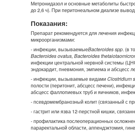
Метронидазол и основные метаболиты быстро 
до 2,6 ч). При перитонеальном диализе вывод
Показания:
Препарат рекомендуется для лечения инфекц
микроорганизмами:
- инфекции, вызываемые
Bacteroides spp
. (в 
Bacteroides ovatus, Bacteroides thetaiotaomicro
инфекции центральной нервной системы (ЦНС)
эндокардит, пневмония, эмпиема и абсцесс ле
- инфекции, вызываемые видами
Clostridium 
полости (перитонит, абсцесс печени), инфекц
абсцесс фаллопиевых труб и яичников, инфек
- псевдомембранозный колит (связанный с п
- гастрит или язва 12-перстной кишки, связан
- профилактика послеоперационных осложнен
параректальной области, аппендэктомия, гине