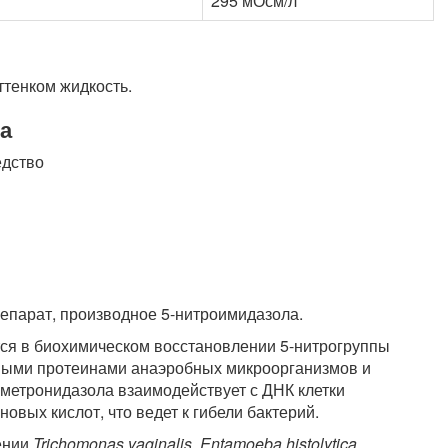
295 мОсм/л
ттенком жидкость.
а
едство
парат, производное 5-нитроимидазола.
ся в биохимическом восстановлении 5-нитрогруппы
ными протеинами анаэробных микроорганизмов и
метронидазола взаимодействует с ДНК клетки
овых кислот, что ведет к гибели бактерий.
ении
Trichomonas vaginalis, Entamoeba histolytica,