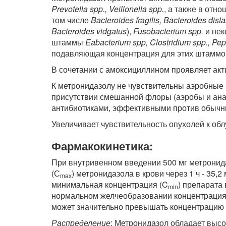
Prevotella spp., Veillonella spp.
, а также в отн
том числе
Bacteroides fragilis, Bacteroides dist
Bacteroides vidgatus
),
Fusobacterium spp.
и не
штаммы
Eabacterium spp, Clostridium spp., Pep
подавляющая концентрация для этих штаммов 
В сочетании с амоксициллином проявляет ак
К метронидазолу не чувствительны аэробные
присутствии смешанной флоры (аэробы и ана
антибиотиками, эффективными против обычн
Увеличивает чувствительность опухолей к о
Фармакокинетика:
При внутривенном введении 500 мг метронид
(С
) метронидазола в крови через 1 ч - 35,2 мк
m
ах
минимальная концентрация (C
) препарата
min
нормальном желчеобразовании концентрация 
может значительно превышать концентрацию 
Распределение
: Метронидазол обладает выс