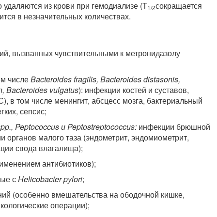
удаляются из крови при гемодиализе (Т
сокращается
1/2
ится в незначительных количествах.
ий, вызванных чувствительными к метронидазолу
том числе
Bacteroides fragilis, Bacteroides distasonis,
n, Bacteroides vulgatus
): инфекции костей и суставов,
, в том числе менингит, абсцесс мозга, бактериальный
гких, сепсис;
spp., Peptococcus и Peptostreptococcus:
инфекции брюшной
ии органов малого таза (эндометрит, эндомиометрит,
ции свода влагалища);
рименением антибиотиков);
ные с
Helicobacter pylori
;
ий (особенно вмешательства на ободочной кишке,
кологические операции);