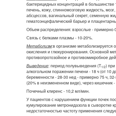
бактерицидных концентраций в большинстве тк
печень, кожу, спинномозговую жидкость, мозг
абсцессов, вагинальный секрет, семенную жид
гематоэнцефалический барьер и плацентарны
Объем распределения: взрослые - примерно 0,5
Связь с белками плазмы - 10-20%.
Метаболизм
:
в организме метаболизируется 
окисления и глюкуронирования. Основной мет
противопротозойное и противомикробное дей
Выведение
: период полувыведения (Т
) при
1
/
2
алкогольном поражении печени - 18 ч (от 10 д
беременности - 28-30 нед - примерно 75 ч, 32-
(20% в неизмененном виде), через кишечник -
Почечный клиренс - 10,2 мл/мин.
У пациентов с нарушением функции почек по
кумулирование метронидазола в сыворотке кр
недостаточностью частоту применения следу