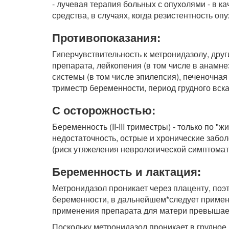
- лучевая терапия больных с опухолями - в 
средства, в случаях, когда резистентность оп
Противопоказания:
Гиперчувствительность к метронидазолу, дру
препарата, лейкопения (в том числе в анамн
системы (в том числе эпилепсия), печеночная 
триместр беременности, период грудного вск
С осторожностью:
Беременность (II-III триместры) - только по 
недостаточность, острые и хронические заб
(риск утяжеления неврологической симптомат
Беременность и лактация:
Метронидазол проникает через плаценту, поэт
беременности, в дальнейшем*следует применя
применения препарата для матери превышает
Поскольку метронидазол проникает в грудное 