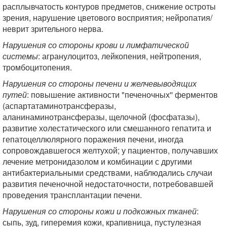
расплывчатость контуров предметов, снижение остроты
зрения, нарушение цветового восприятия; нейропатия/
неврит зрительного нерва.
Нарушения со стороны крови и лимфатической
системы
: агранулоцитоз, лейкопения, нейтропения,
тромбоцитопения.
Нарушения со стороны печени и желчевыводящих
путей
: повышение активности "печеночных'' ферментов
(аспартатаминотрансферазы,
аланинаминотрансферазы, щелочной (фосфатазы),
развитие холестатического или смешанного гепатита и
гепатоцеллюлярного поражения печени, иногда
сопровождавшегося желтухой; у пациентов, получавших
лечение метронидазолом и комбинации с другими
антибактериальными средствами, наблюдались случаи
развития печеночной недостаточности, потребовавшей
проведения трансплантации печени.
Нарушения со стороны кожи и подкожных тканей
:
сыпь, зуд, гиперемия кожи, крапивница, пустулезная