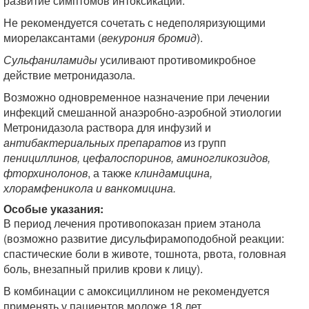
развитие симптомов интоксикации.
Не рекомендуется сочетать с недеполяризующими
миорелаксантами (
векурония бромид
).
Сульфаниламиды
усиливают противомикробное
действие метронидазола.
Возможно одновременное назначение при лечении
инфекций смешанной анаэробно-аэробной этиологии
Метронидазола раствора для инфузий и
антибактериальных препаратов
из групп
пенициллинов, цефалоспоринов, аминогликозидов,
фторхинолонов
, а также
клиндамицина,
хлорамфеникола и ванкомицина.
Особые указания:
В период лечения противопоказан прием этанола
(возможно развитие дисульфирамоподобной реакции:
спастические боли в животе, тошнота, рвота, головная
боль, внезапный прилив крови к лицу).
В комбинации с амоксициллином не рекомендуется
применять у пациентов моложе 18 лет.