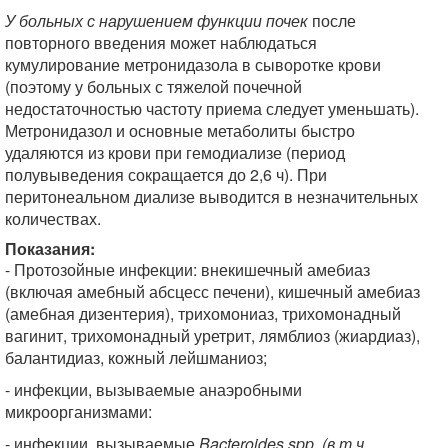
У больных с нарушением функции почек
после
повторного введения может наблюдаться
кумулирование метронидазола в сыворотке крови
(поэтому у больных с тяжелой почечной
недостаточностью частоту приема следует уменьшать).
Метронидазол и основные метаболиты быстро
удаляются из крови при гемодиализе (период
полувыведения сокращается до 2,6 ч). При
перитонеальном диализе выводится в незначительных
количествах.
Показания:
- Протозойные инфекции: внекишечный амебиаз
(включая амебный абсцесс печени), кишечный амебиаз
(амебная дизентерия), трихомониаз, трихомонадный
вагинит, трихомонадный уретрит, лямблиоз (жиардиаз),
балантидиаз, кожный лейшманиоз;
- инфекции, вызываемые анаэробными
микроорганизмами:
- инфекции, вызываемые
Bacteroides spp. (в т.ч.