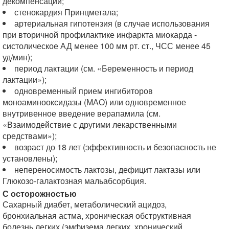
декомпенсации;
стенокардия Принцметала;
артериальная гипотензия (в случае использования
при вторичной профилактике инфаркта миокарда -
систолическое АД менее 100 мм рт. ст., ЧСС менее 45
уд/мин);
период лактации (см. «Беременность и период
лактации»);
одновременный прием ингибиторов
моноаминооксидазы (МАО) или одновременное
внутривенное введение верапамила (см.
«Взаимодействие с другими лекарственными
средствами»);
возраст до 18 лет (эффективность и безопасность не
установлены);
непереносимость лактозы, дефицит лактазы или
Глюкозо-галактозная мальабсорбция.
С осторожностью
Сахарный диабет, метаболический ацидоз,
бронхиальная астма, хроническая обструктивная
болезнь легких (эмфизема легких, хронический