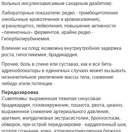
больных инсулинзависимым сахарным диабетом).
Лабораторные показатели: редко - тромбоцитопения
(необычные кровотечения и кровоизлияния),
агранулоцитоз, лейкопения, повышение активности
«печеночных» ферментов, крайне редко -
Гипербилирубинемия.
Влияние на плод: возможна внутриутробная задержка
роста, гипогликемия, брадикардия.
Прочие: боль в спине или суставах, как и все бета-
адреноблокаторы в единичных случаях может вызывать
незначительное увеличение массы тела, снижение
либидо и/или потенции.
Передозировка
Симптомы:
выраженная тяжелая синусовая
брадикардия, головокружение, тошнота, рвота, цианоз,
выраженное снижение артериального давления,
аритмия, желудочковая экстрасистолия, бронхоспазм,
обморок, при острой передозировке - кардиогенный шок,
потеря сознания, кома, атриовентрикулярная блокада