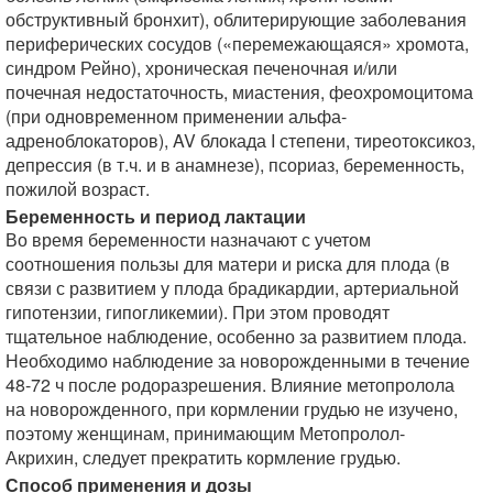
обструктивный бронхит), облитерирующие заболевания
периферических сосудов («перемежающаяся» хромота,
синдром Рейно), хроническая печеночная и/или
почечная недостаточность, миастения, феохромоцитома
(при одновременном применении альфа-
адреноблокаторов), AV блокада I степени, тиреотоксикоз,
депрессия (в т.ч. и в анамнезе), псориаз, беременность,
пожилой возраст.
Беременность и период лактации
Во время беременности назначают с учетом
соотношения пользы для матери и риска для плода (в
связи с развитием у плода брадикардии, артериальной
гипотензии, гипогликемии). При этом проводят
тщательное наблюдение, особенно за развитием плода.
Необходимо наблюдение за новорожденными в течение
48-72 ч после родоразрешения. Влияние метопролола
на новорожденного, при кормлении грудью не изучено,
поэтому женщинам, принимающим Метопролол-
Акрихин, следует прекратить кормление грудью.
Способ применения и дозы