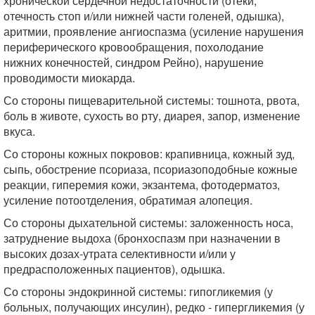
хронической сердечной недостаточности (отеки,
отечность стоп и/или нижней части голеней, одышка),
аритмии, проявление ангиоспазма (усиление нарушения
периферического кровообращения, похолодание
нижних конечностей, синдром Рейно), нарушение
проводимости миокарда.
Со стороны пищеварительной системы: тошнота, рвота,
боль в животе, сухость во рту, диарея, запор, изменение
вкуса.
Со стороны кожных покровов: крапивница, кожный зуд,
сыпь, обострение псориаза, псориазоподобные кожные
реакции, гиперемия кожи, экзантема, фотодерматоз,
усиление потоотделения, обратимая алопеция.
Со стороны дыхательной системы: заложенность носа,
затруднение выдоха (бронхоспазм при назначении в
высоких дозах-утрата селективности и/или у
предрасположенных пациентов), одышка.
Со стороны эндокринной системы: гипогликемия (у
больных, получающих инсулин), редко - гипергликемия (у