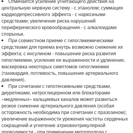
Отмечается усиление угнетающего действия на
центральную нервную систему - с этанолом; суммация
кардиодепрессивного эффекта - с наркозными
средствами; увеличение риска нарушений
периферического кровообращения - с алкалоидами
спорыньи.
При совместном приеме с гипогликемическими
средствами для приема внутрь возможно снижение их
эффекта; с инсулином - повышение риска развития
гипогликемии, усиление ее выраженности и удлинение,
маскировка некоторых симптомов гипогликемии
(тахикардия, потливость, повышение артериального
давления).
При сочетании с гипотензивными средствами,
диуретиками, нитроглицерином или блокаторами
«медленных» кальциевых каналов может развиться
резкое снижение артериального давления (особая
осторожность необходима при сочетании с празозином);
увеличение выраженности урежения частоты сердечных
сокращений и угнетение атриовентрикулярной
проводимости - при применении метопролола с