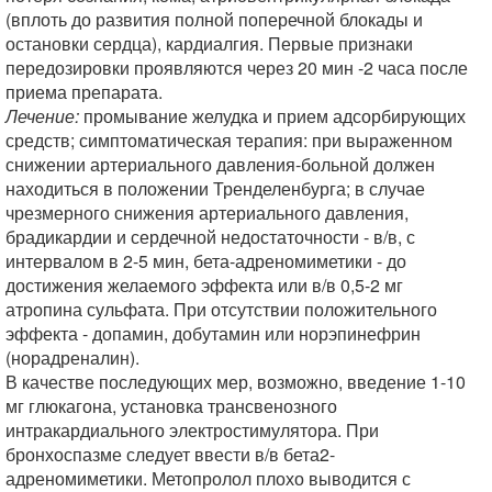
(вплоть до развития полной поперечной блокады и
остановки сердца), кардиалгия. Первые признаки
передозировки проявляются через 20 мин -2 часа после
приема препарата.
Лечение:
промывание желудка и прием адсорбирующих
средств; симптоматическая терапия: при выраженном
снижении артериального давления-больной должен
находиться в положении Тренделенбурга; в случае
чрезмерного снижения артериального давления,
брадикардии и сердечной недостаточности - в/в, с
интервалом в 2-5 мин, бета-адреномиметики - до
достижения желаемого эффекта или в/в 0,5-2 мг
атропина сульфата. При отсутствии положительного
эффекта - допамин, добутамин или норэпинефрин
(норадреналин).
В качестве последующих мер, возможно, введение 1-10
мг глюкагона, установка трансвенозного
интракардиального электростимулятора. При
бронхоспазме следует ввести в/в бета2-
адреномиметики. Метопролол плохо выводится с