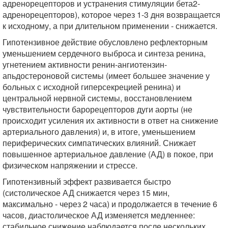
адренорецепторов и устранения стимуляции бета2-
адренорецепторов), которое через 1-3 дня возвращается
к исходному, а при длительном применении - снижается.
Гипотензивное действие обусловлено рефлекторным
уменьшением сердечного выброса и синтеза ренина,
угнетением активности ренин-ангиотензин-
апьдостероновой системы (имеет большее значение у
больных с исходной гиперсекрецией ренина) и
центральной нервной системы, восстановлением
чувствительности барорецепторов дуги аорты (не
происходит усиления их активности в ответ на снижение
артериального давления) и, в итоге, уменьшением
периферических симпатических влияний. Снижает
повышенное артериальное давление (АД) в покое, при
физическом напряжении и стрессе.
Гипотензивный эффект развивается быстро
(систолическое АД снижается через 15 мин,
максимально - через 2 часа) и продолжается в течение 6
часов, диастолическое АД изменяется медленнее:
стабильное снижение наблюдается после нескольких