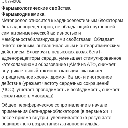
С07АВ02
Фармакологические свойства
Фармакодинамика.
Метопролол относится к кардиоселективным блокаторам
бета-адренорецепторов, не обладающий внутренней
симпатомиметической активностью и
мембраностабилизирующими свойствами. Обладает
гипотензивным, антиангинальным и антиаритмическим
действием. Блокируя в невысоких дозах бета1-
адренорецепторы сердца, уменьшает стимулированное
катехоламинами образование цАМФ из АТФ, снижает
внутриклеточный ток ионов кальция, оказывает
отрицательное хроно-, дромо-, батмо- и инотропное
действие (урежает частоту сердечных сокращений
(ЧСС), угнетает проводимость и возбудимость, снижает
сократимость миокарда).
Общее периферическое сопротивление в начале
применения бета-адреноблокаторов (в первые 24 ч
после приема внутрь) -увеличивается (в результате
реципрокного возрастания активности альфа-