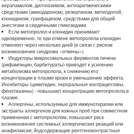
верапамилом, дилтиаземом, антиаритмическими
средствами (амиодароном), резерпином, метилдопой,
клонидином, гуанфацином, средствами для общей
анестезии и сердечными гликозидами.
Если метопролол и клонидин принимают
одновременно, то при отмене метопролола клонидин
отменяют через несколько дней (в связи с риском
возникновения синдрома «отмены»).
Индукторы микросомальных ферментов печени
(рифампицин, барбитураты) приводят к усилению
метаболизма метопролола, к снижению его
концентрации в плазме крови и уменьшению эффекта.
Ингибиторы (циметидин, пероральные контрацептивы,
фенотиазины) - повышают концентрацию метопролола в
плазме.
Аллергены, используемые для иммунотерапии или
экстракты аллергенов для кожных проб при совместном
применении с метопрололом, повышают риск
возникновения системных аллергических реакций или
анафилаксии; йодсодержащие рентгеноконтрастные