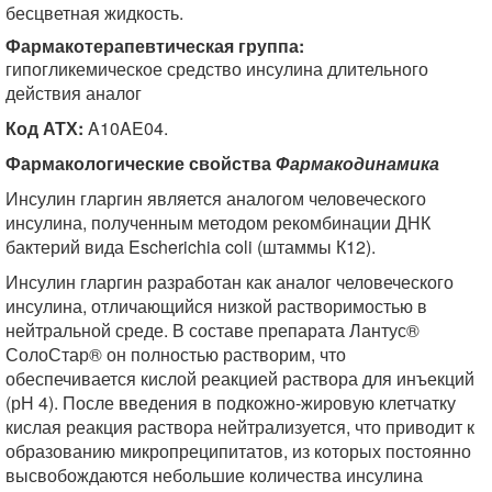
бесцветная жидкость.
Фармакотерапевтическая группа:
гипогликемическое средство инсулина длительного
действия аналог
Код АТХ:
A10AE04.
Фармакологические свойства
Фармакодинамика
Инсулин гларгин является аналогом человеческого
инсулина, полученным методом рекомбинации ДНК
бактерий вида Escherichia coli (штаммы К12).
Инсулин гларгин разработан как аналог человеческого
инсулина, отличающийся низкой растворимостью в
нейтральной среде. В составе препарата Лантус®
СолоСтар® он полностью растворим, что
обеспечивается кислой реакцией раствора для инъекций
(рН 4). После введения в подкожно-жировую клетчатку
кислая реакция раствора нейтрализуется, что приводит к
образованию микропреципитатов, из которых постоянно
высвобождаются небольшие количества инсулина