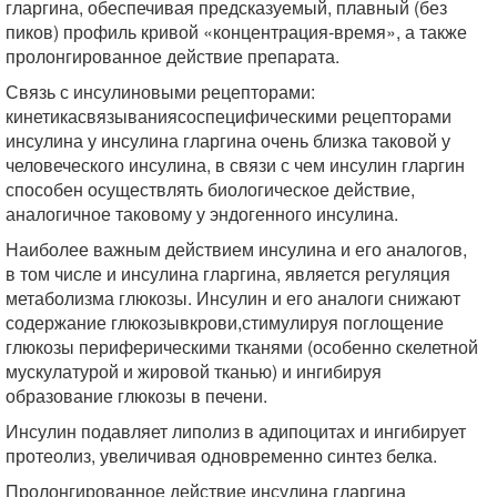
гларгина, обеспечивая предсказуемый, плавный (без
пиков) профиль кривой «концентрация-время», а также
пролонгированное действие препарата.
Связь с инсулиновыми рецепторами:
кинетикасвязываниясоспецифическими рецепторами
инсулина у инсулина гларгина очень близка таковой у
человеческого инсулина, в связи с чем инсулин гларгин
способен осуществлять биологическое действие,
аналогичное таковому у эндогенного инсулина.
Наиболее важным действием инсулина и его аналогов,
в том числе и инсулина гларгина, является регуляция
метаболизма глюкозы. Инсулин и его аналоги снижают
содержание глюкозывкрови,стимулируя поглощение
глюкозы периферическими тканями (особенно скелетной
мускулатурой и жировой тканью) и ингибируя
образование глюкозы в печени.
Инсулин подавляет липолиз в адипоцитах и ингибирует
протеолиз, увеличивая одновременно синтез белка.
Пролонгированное действие инсулина гларгина