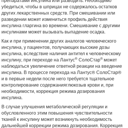
препаратами инсулина или разводить. Необходимо
убедиться, чтобы в шприцах не содержалось остатков
других лекарственных средств. При смешивании или
разведении может измениться профиль действия
инсулина гларгина во времени. Смешивание с другими
инсулинами может вызывать выпадение осадка.
Как и при применении других аналогов человеческого
инсулина, у пациентов, получающих высокие дозы
инсулина, вследствие наличия антител к человеческому
®
®
инсулину, при переходе на Лантус
СолоСтар
может
наблюдаться увеличение ответной реакции на введение
инсулина. В процессе перехода на Лантус® СолоСтар®
и в первые недели после него требуется тщательное
контролирование содержанияглюкозыв крови и, при
необходимости, коррекция режима дозирования
инсулина.
В случае улучшения метаболической регуляции и
обусловленного этим повышения чувствительности
тканей к инсулину может возникнуть необходимость
дальнейшей коррекции режима дозирования. Коррекция