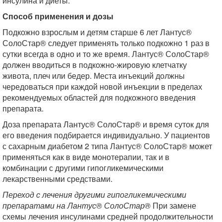
инсулина и диеты.
Способ применения и дозы
Подкожно взрослым и детям старше 6 лет Лантус®
СолоСтар® следует применять только подкожно 1 раз в
сутки всегда в одно и то же время. Лантус® СолоСтар®
должен вводиться в подкожно-жировую клетчатку
живота, плеч или бедер. Места инъекций должны
чередоваться при каждой новой инъекции в пределах
рекомендуемых областей для подкожного введения
препарата.
Доза препарата Лантус® СолоСтар® и время суток для
его введения подбирается индивидуально. У пациентов
с сахарным диабетом 2 типа Лантус® СолоСтар® может
применяться как в виде монотерапии, так и в
комбинации с другими гипогликемическими
лекарственными средствами.
Переход с лечения другими гипогликемическими
препаратами на Лантус® СолоСтар®
При замене
схемы лечения инсулинами средней продолжительности