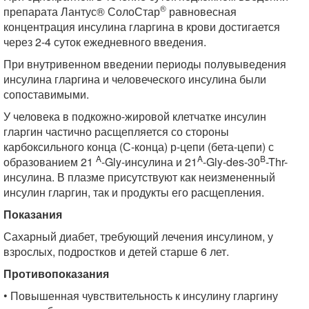
®
препарата Лантус® СолоСтар
равновесная
концентрация инсулина гларгина в крови достигается
через 2-4 суток ежедневного введения.
При внутривенном введении периоды полувыведения
инсулина гларгина и человеческого инсулина были
сопоставимыми.
У человека в подкожно-жировой клетчатке инсулин
гларгин частично расщепляется со стороны
карбоксильного конца (С-конца) р-цепи (бета-цепи) с
A
A
B
образованием 21
-Gly-инсулина и 21
-Gly-des-30
-Thr-
инсулина. В плазме присутствуют как неизмененный
инсулин гларгин, так и продукты его расщепления.
Показания
Сахарный диабет, требующий лечения инсулином, у
взрослых, подростков и детей старше 6 лет.
Противопоказания
• Повышенная чувствительность к инсулину гларгину