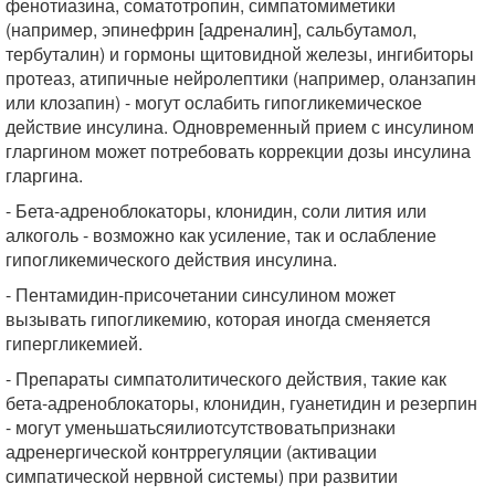
фенотиазина, соматотропин, симпатомиметики
(например, эпинефрин [адреналин], сальбутамол,
тербуталин) и гормоны щитовидной железы, ингибиторы
протеаз, атипичные нейролептики (например, оланзапин
или клозапин) - могут ослабить гипогликемическое
действие инсулина. Одновременный прием с инсулином
гларгином может потребовать коррекции дозы инсулина
гларгина.
- Бета-адреноблокаторы, клонидин, соли лития или
алкоголь - возможно как усиление, так и ослабление
гипогликемического действия инсулина.
- Пентамидин-присочетании синсулином может
вызывать гипогликемию, которая иногда сменяется
гипергликемией.
- Препараты симпатолитического действия, такие как
бета-адреноблокаторы, клонидин, гуанетидин и резерпин
- могут уменьшатьсяилиотсутствоватьпризнаки
адренергической контррегуляции (активации
симпатической нервной системы) при развитии