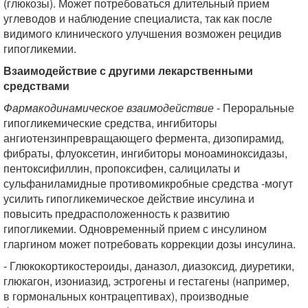
(глюкозы). Может потребоваться длительный прием
углеводов и наблюдение специалиста, так как после
видимого клинического улучшения возможен рецидив
гипогликемии.
Взаимодействие с другими лекарственными
средствами
Фармакодинамическое взаимодействие
- Пероральные
гипогликемические средства, ингибиторы
ангиотензинпревращающего фермента, дизопирамид,
фибраты, флуоксетин, ингибиторы моноаминоксидазы,
пентоксифиллин, пропоксифен, салицилаты и
сульфаниламидные противомикробные средства -могут
усилить гипогликемическое действие инсулина и
повысить предрасположенность к развитию
гипогликемии. Одновременный прием с инсулином
гларгином может потребовать коррекции дозы инсулина.
- Глюкокортикостероиды, даназол, диазоксид, диуретики,
глюкагон, изониазид, эстрогены и гестагены (например,
в гормональных контрацептивах), производные