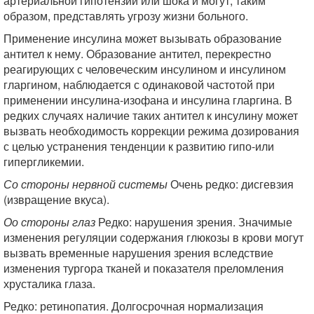
артериальной гипотензии или шока и могут, таким
образом, представлять угрозу жизни больного.
Применение инсулина может вызывать образование
антител к нему. Образование антител, перекрестно
реагирующих с человеческим инсулином и инсулином
гларгином, наблюдается с одинаковой частотой при
применении инсулина-изофана и инсулина гларгина. В
редких случаях наличие таких антител к инсулину может
вызвать необходимость коррекции режима дозирования
с целью устранения тенденции к развитию гипо-или
гипергликемии.
Со стороны нервной системы
Очень редко: дисгевзия
(извращение вкуса).
Оо стороны глаз
Редко: нарушения зрения. Значимые
изменения регуляции содержания глюкозы в крови могут
вызвать временные нарушения зрения вследствие
изменения тургора тканей и показателя преломления
хрусталика глаза.
Редко: ретинопатия. Долгосрочная нормализация