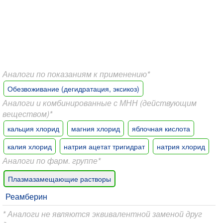
Аналоги по показаниям к применению*
Обезвоживание (дегидратация, эксикоз)
Аналоги и комбинированные с МНН (действующим
веществом)*
кальция хлорид
магния хлорид
яблочная кислота
калия хлорид
натрия ацетат тригидрат
натрия хлорид
Аналоги по фарм. группе*
Плазмазамещающие растворы
Реамберин
* Аналоги не являются эквивалентной заменой друг