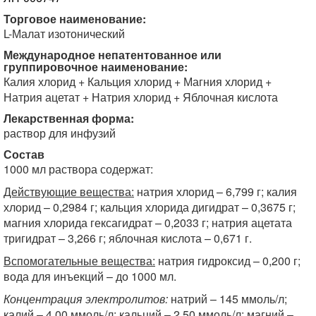
Торговое наименование:
L-Малат изотонический
Международное непатентованное или
группировочное наименование:
Калия хлорид + Кальция хлорид + Магния хлорид +
Натрия ацетат + Натрия хлорид + Яблочная кислота
Лекарственная форма:
раствор для инфузий
Состав
1000 мл раствора содержат:
Действующие вещества:
натрия хлорид – 6,799 г; калия
хлорид – 0,2984 г; кальция хлорида дигидрат – 0,3675 г;
магния хлорида гексагидрат – 0,2033 г; натрия ацетата
тригидрат – 3,266 г; яблочная кислота – 0,671 г.
Вспомогательные вещества:
натрия гидроксид – 0,200 г;
вода для инъекций – до 1000 мл.
Концентрация электролитов:
натрий – 145 ммоль/л;
калий – 4,00 ммоль/л; кальций – 2,50 ммоль/л; магний –