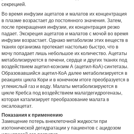
секрецией.
Во время инфузии ацетатов и малатов их концентрация
в плазме возрастает до постоянного значения. Затем,
после прекращения инфузии, их концентрация резко
падает. Экскреция ацетатов и малатов с мочой во время
инфузии возрастает. Однако метаболизм этих веществ в
тканях организма протекает настолько быстро, что в
мочу попадает лишь небольшое их количество. Ацетаты
метаболизируются в печени, сердце и других тканях под
воздействием ацетил-коэнзим А (ацетил-КоА)-синтетазы.
Образовавшийся ацетил-КоА далее метаболизируется в
реакциях цикла Кори и в конечном итоге преобразуется в
углекислый газ и воду. Малаты метаболизируются в
цикле Кребса под воздействием малатдегидрогеназы,
которая катализирует преобразование малата в
оксалоацетат.
Показания к применению
Замещение потерь внеклеточной жидкости при
изотонической дегидратации у пациентов с ацидозом