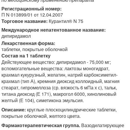
Регистрационный номер:
П N 013899/01 от 12.04.2007
Торговое название:
Курантил® N 75
Международное непатентованное название:
дипиридамол
Лекарственная форма:
таблетки, покрытые оболочкой
Состав на 1 таблетку
Действующее вещество: дипиридамол - 75,000 мг;
вспомогательные вещества: лактозы моногидрат,
крахмал кукурузный, желатин, натрий карбоксиметил-
крахмал (тип А), кремния диоксид коллоидный, магния
стеарат, гипромеллоза (ср. вязкость 6 мПа х с), тальк,
титана диоксид (Е 171), макрогол 6000, хинолиновый
желтый (Е 104), симетикона эмульсия.
Описание:
круглые плоскоцилиндрические таблетки,
покрытые оболочкой, желтого цвета.
Фармакотерапевтическая группа.
Вазодилатирующее