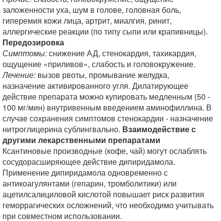
заложенности уха, шум в голове, головная боль,
гиперемия кожи лица, артрит, миалгия, ринит,
аллергические реакции (по типу сыпи или крапивницы).
Передозировка
Симптомы:
снижение АД, стенокардия, тахикардия,
ощущение «приливов», слабость и головокружение.
Лечение:
вызов рвоты, промывание желудка,
назначение активированного угля. Дилатирующее
действие препарата можно купировать медленным (50 -
100 мг/мин) внутривенным введением аминофиллина. В
случае сохранения симптомов стенокардии - назначение
нитроглицерина сублингвально.
Взаимодействие с
другими лекарственными препаратами
Ксантиновые производные (кофе, чай) могут ослаблять
сосудорасширяющее действие дипиридамола.
Применение дипиридамола одновременно с
антикоагулянтами (гепарин, тромболитики) или
ацетилсалициловой кислотой повышает риск развития
геморрагических осложнений, что необходимо учитывать
при совместном использовании.