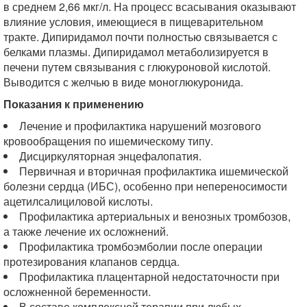
в среднем 2,66 мкг/л. На процесс всасывания оказывают
влияние условия, имеющиеся в пищеварительном
тракте. Дипиридамол почти полностью связывается с
белками плазмы. Дипиридамол метаболизируется в
печени путем связывания с глюкуроновой кислотой.
Выводится с желчью в виде моноглюкуронида.
Показания к применению
Лечение и профилактика нарушений мозгового
кровообращения по ишемическому типу.
Дисциркуляторная энцефалопатия.
Первичная и вторичная профилактика ишемической
болезни сердца (ИБС), особенно при непереносимости
ацетилсалициловой кислоты.
Профилактика артериальных и венозных тромбозов,
а также лечение их осложнений.
Профилактика тромбоэмболии после операции
протезирования клапанов сердца.
Профилактика плацентарной недостаточности при
осложненной беременности.
В составе комплексной терапии при любых