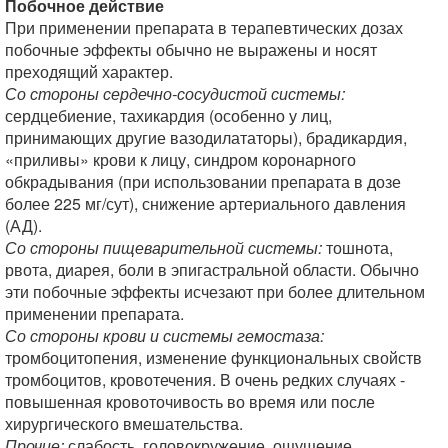
Побочное действие
При применении препарата в терапевтических дозах
побочные эффекты обычно не выражены и носят
преходящий характер.
Со стороны сердечно-сосудистой системы:
сердцебиение, тахикардия (особенно у лиц,
принимающих другие вазодилататоры), брадикардия,
«приливы» крови к лицу, синдром коронарного
обкрадывания (при использовании препарата в дозе
более 225 мг/сут), снижение артериального давления
(АД).
Со стороны пищеварительной системы:
тошнота,
рвота, диарея, боли в эпигастральной области. Обычно
эти побочные эффекты исчезают при более длительном
применении препарата.
Со стороны крови и системы гемостаза:
тромбоцитопения, изменение функциональных свойств
тромбоцитов, кровотечения. В очень редких случаях -
повышенная кровоточивость во время или после
хирургического вмешательства.
Прочие:
слабость, головокружение, ощущение