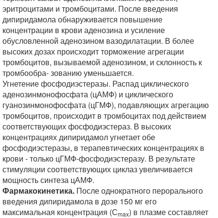
эритроцитами и тромбоцитами. После введения
дипиридамола обнаруживается повышение
концентрации в крови аденозина и усиление
обусловленной аденозином вазодилатации. В более
высоких дозах происходит торможение агрегации
тромбоцитов, вызываемой аденозином, и склонность к
тромбообра- зованию уменьшается.
Угнетение фосфодиэстеразы. Распад циклического
аденозинмонофосфата (цАМФ) и циклического
гуанозинмонофосфата (цГМФ), подавляющих агрегацию
тромбоцитов, происходит в тромбоцитах под действием
соответствующих фосфодиэстераз. В высоких
концентрациях дипиридамол угнетает обе
фосфодиэстеразы, в терапевтических концентрациях в
крови - только цГМФ-фосфодиэстеразу. В результате
стимуляции соответствующих циклаз увеличивается
мощность синтеза цАМФ.
Фармакокинетика.
После однократного перорального
введения дипиридамола в дозе 150 мг его
максимальная концентрация (С
) в плазме составляет
max