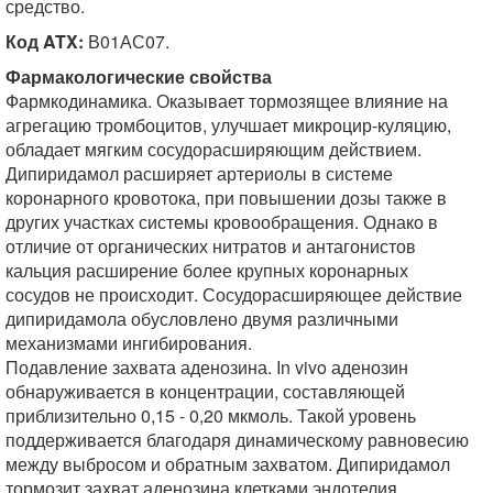
средство.
Код ATX:
В01АС07.
Фармакологические свойства
Фармкодинамика. Оказывает тормозящее влияние на
агрегацию тромбоцитов, улучшает микроцир-куляцию,
обладает мягким сосудорасширяющим действием.
Дипиридамол расширяет артериолы в системе
коронарного кровотока, при повышении дозы также в
других участках системы кровообращения. Однако в
отличие от органических нитратов и антагонистов
кальция расширение более крупных коронарных
сосудов не происходит. Сосудорасширяющее действие
дипиридамола обусловлено двумя различными
механизмами ингибирования.
Подавление захвата аденозина. In vivo аденозин
обнаруживается в концентрации, составляющей
приблизительно 0,15 - 0,20 мкмоль. Такой уровень
поддерживается благодаря динамическому равновесию
между выбросом и обратным захватом. Дипиридамол
тормозит захват аденозина клетками эндотелия,