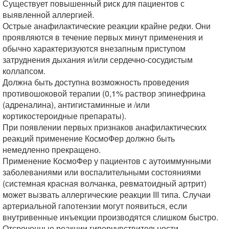
Существует повышенный риск для пациентов с
выявленной аллергией.
Острые анафилактические реакции крайне редки. Они
проявляются в течение первых минут применения и
обычно характеризуются внезапным приступом
затруднения дыхания и/или сердечно-сосудистым
коллапсом.
Должна быть доступна возможность проведения
противошоковой терапии (0,1% раствор эпинефрина
(адреналина), антигистаминные и /или
кортикостероидные препараты).
При появлении первых признаков анафилактических
реакций применение КосмоФер должно быть
немедленно прекращено.
Применение КосмоФер у пациентов с аутоиммунными
заболеваниями или воспалительными состояниями
(системная красная волчанка, ревматоидный артрит)
может вызвать аллергические реакции III типа. Случаи
артериальной гапотензии могут появиться, если
внутривенные инъекции производятся слишком быстро.
Отсроченные реакции гиперчувствительности