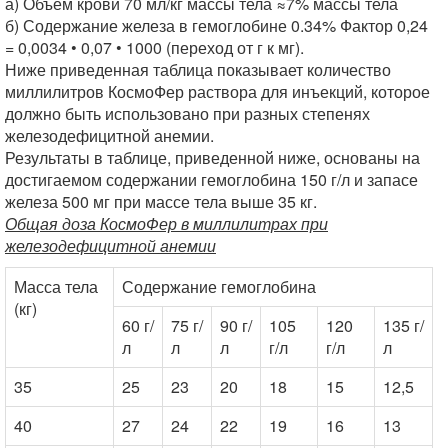
а) Объем крови 70 мл/кг массы тела ≈7% массы тела
б) Содержание железа в гемоглобине 0.34% Фактор 0,24
= 0,0034 • 0,07 • 1000 (переход от г к мг).
Ниже приведенная таблица показывает количество
миллилитров КосмоФер раствора для инъекций, которое
должно быть использовано при разных степенях
железодефицитной анемии.
Результаты в таблице, приведенной ниже, основаны на
достигаемом содержании гемоглобина 150 г/л и запасе
железа 500 мг при массе тела выше 35 кг.
Общая доза КосмоФер в миллилитрах при
железодефицитной анемии
Масса тела
Содержание гемоглобина
(кг)
60 г/
75 г/
90 г/
105
120
135 г/
л
л
л
г/л
г/л
л
35
25
23
20
18
15
12,5
40
27
24
22
19
16
13