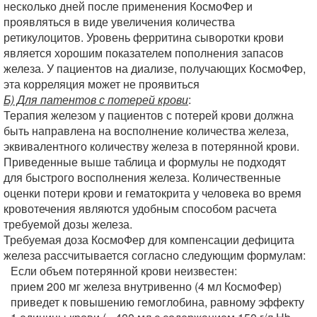
несколько дней после применения КосмоФер и
проявляться в виде увеличения количества
ретикулоцитов. Уровень ферритина сыворотки крови
является хорошим показателем пополнения запасов
железа. У пациентов на диализе, получающих КосмоФер,
эта корреляция может не проявиться
Б) Для патентов с потерей крови
:
Терапия железом у пациентов с потерей крови должна
быть направлена на восполнение количества железа,
эквивалентного количеству железа в потерянной крови.
Приведенные выше таблица и формулы не подходят
для быстрого восполнения железа. Количественные
оценки потери крови и гематокрита у человека во время
кровотечения являются удобным способом расчета
требуемой дозы железа.
Требуемая доза КосмоФер для компенсации дефицита
железа рассчитывается согласно следующим формулам:
Если объем потерянной крови неизвестен:
прием 200 мг железа внутривенно (4 мл КосмоФер)
приведет к повышению гемоглобина, равному эффекту