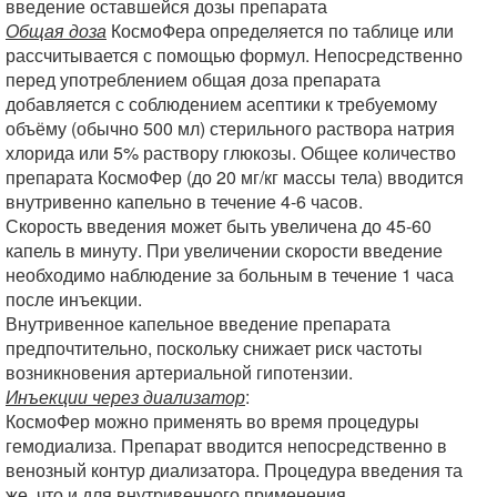
введение оставшейся дозы препарата
Общая доза
КосмоФера определяется по таблице или
рассчитывается с помощью формул. Непосредственно
перед употреблением общая доза препарата
добавляется с соблюдением асептики к требуемому
объёму (обычно 500 мл) стерильного раствора натрия
хлорида или 5% раствору глюкозы. Общее количество
препарата КосмоФер (до 20 мг/кг массы тела) вводится
внутривенно капельно в течение 4-6 часов.
Скорость введения может быть увеличена до 45-60
капель в минуту. При увеличении скорости введение
необходимо наблюдение за больным в течение 1 часа
после инъекции.
Внутривенное капельное введение препарата
предпочтительно, поскольку снижает риск частоты
возникновения артериальной гипотензии.
Инъекции через диализатор
:
КосмоФер можно применять во время процедуры
гемодиализа. Препарат вводится непосредственно в
венозный контур диализатора. Процедура введения та
же, что и для внутривенного применения.