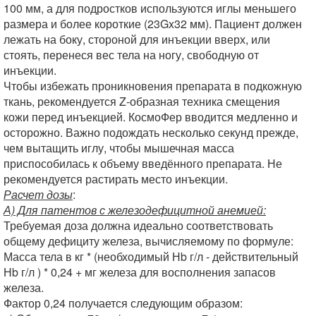
100 мм, а для подростков используются иглы меньшего
размера и более короткие (23Gx32 мм). Пациент должен
лежать на боку, стороной для инъекции вверх, или
стоять, перенеся вес тела на ногу, свободную от
инъекции.
Чтобы избежать проникновения препарата в подкожную
ткань, рекомендуется Z-образная техника смещения
кожи перед инъекцией. КосмоФер вводится медленно и
осторожно. Важно подождать несколько секунд прежде,
чем вытащить иглу, чтобы мышечная масса
приспособилась к объему введённого препарата. Не
рекомендуется растирать место инъекции.
Расчет дозы
:
А) Для патентов с железодефицитной анемией:
Требуемая доза должна идеально соответствовать
общему дефициту железа, вычисляемому по формуле:
Масса тела в кг * (необходимый Нb г/л - действительный
Нb г/л ) * 0,24 + мг железа для восполнения запасов
железа.
Фактор 0,24 получается следующим образом: