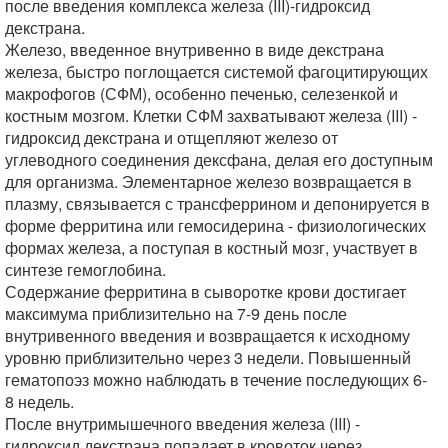
после введения комплекса железа (III)-гидроксид
декстрана.
Железо, введенное внутривенно в виде декстрана
железа, быстро поглощается системой фагоцитирующих
макрофогов (СФМ), особенно печенью, селезенкой и
костным мозгом. Клетки СФМ захватывают железа (III) -
гидроксид декстрана и отщепляют железо от
углеводного соединения дексфана, делая его доступным
для организма. Элементарное железо возвращается в
плазму, связывается с трансферрином и депонируется в
форме ферритина или гемосидерина - физиологических
формах железа, а поступая в костный мозг, участвует в
синтезе гемоглобина.
Содержание ферритина в сыворотке крови достигает
максимума приблизительно на 7-9 день после
внутривенного введения и возвращается к исходному
уровню приблизительно через 3 недели. Повышенный
гематопоэз можно наблюдать в течение последующих 6-
8 недель.
После внутримышечного введения железа (III) -
гидроксид декстрана попадает в кровоток через