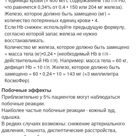
1 единицы крови (= 400 мл с содержанием 150 г/л Нb,
что равняется 0,34% от 0,4 • 150 или 204 мг железа).
Железо, которое должно быть замещено (мг) =
количество потерянных единиц крови • 4.
Если Нb снижен: используйте предыдущую формулу,
согласно которой запас железа не нужно
восстанавливать.
Количество мг железа, которое должно быть замещено
= масса тела (кг)•0,24 • (необходимый Нb в г/л -
действительный Нb г/л). Например: масса тела = 60 кг,
дефицит Нb = 10 г/л. Железо, которое должно быть
замещено = 60 • 0,24 • 10 = 143 мг (≈3 миллилитра
КосмоФер)
Побочные эффекты
Приблизительно у 5% пациентов могут наблюдаться
побочные реакции.
Наиболее частые побочные реакции - кожный зуд,
одышка.
В редких случаях возможны: снижение артериального
давления, тошнота, диспептические расстройства,