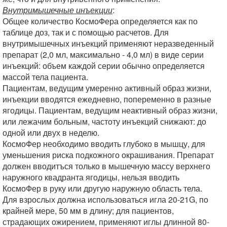
Внутримышечные инъекции
:
Общее количество КосмоФера определяется как по
таблице доз, так и с помощью расчетов. Для
внутримышечных инъекций применяют неразведенный
препарат (2,0 мл, максимально - 4,0 мл) в виде серии
инъекций: объем каждой серии обычно определяется
массой тела пациента.
Пациентам, ведущим умеренно активный образ жизни,
инъекции вводятся ежедневно, попеременно в разные
ягодицы. Пациентам, ведущим неактивный образ жизни,
или лежачим больным, частоту инъекций снижают: до
одной или двух в неделю.
КосмоФер необходимо вводить глубоко в мышцу, для
уменьшения риска подкожного окрашивания. Препарат
должен вводитъся только в мышечную массу верхнего
наружного квадранта ягодицы, нельзя вводить
КосмоФер в руку или другую наружную область тела.
Для взрослых должна использоваться игла 20-21G, по
крайней мере, 50 мм в длину; для пациентов,
страдающих ожирением, применяют иглы длинной 80-