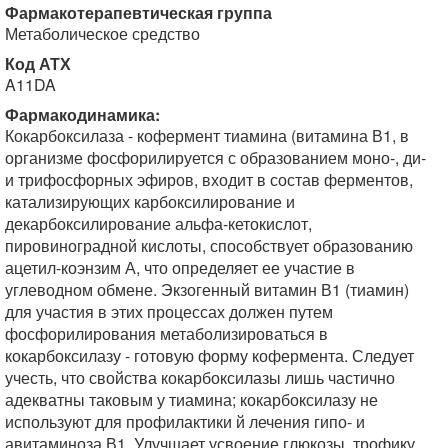
Фармакотерапевтическая группа
Метаболическое средство
Код АТХ
A11DA
Фармакодинамика:
Кокарбоксилаза - кофермент тиамина (витамина В1, в
организме фосфорилируется с об­разованием моно-, ди-
и трифосфорных эфиров, входит в состав ферментов,
катализиру­ющих карбоксилирование и
декарбоксилирование альфа-кетокислот,
пировиноградной кислоты, способствует образованию
ацетил-коэнзим А, что определяет ее участие в
углеводном обмене. Экзогенный витамин В1 (тиамин)
для участия в этих процессах должен путем
фосфорилирования метаболизироваться в
кокарбоксилазу - готовую форму кофермента. Следует
учесть, что свойства кокарбоксилазы лишь частично
адекватны таковым у тиамина; кокарбоксилазу не
используют для профилактики й лечения гипо- и
авитаминоза В1. Улучшает усвоение глюкозы, трофику