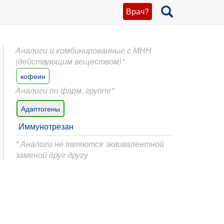
Врач?
Аналоги и комбинированные с МНН
(действующим веществом)*
кофеин
Аналоги по фарм. группе*
Адаптогены
Иммунотрезан
* Аналоги не являются эквивалентной
заменой друг другу