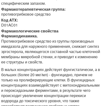
специфическим запахом.
Фармакотерапевтическая группа:
противогрибковое средство
Код ATX:
D01AC01
Фармакологические свойства
Фармакодинамика.
Противогрибковое средство из группы производных
имидазола для наружного применения, снижает синтез
эргостерола, являющегося составной частью клеточной
мембраны микробной стенки, и приводит к изменению
ее структуры и свойств.
В малых концентрациях действует фунгистатически, а в
больших (более 20 мкг/мл) - фунгицидно, причем не
только на пролиферирующие клетки. В фунгицидных
концентрациях взаимодействует с митохондриальными
и пероксидазными ферментами, в результате чего
происходит увеличение концентрации перекиси
водорода до токсического уровня, что также
способствует разрушению грибковых клеток.