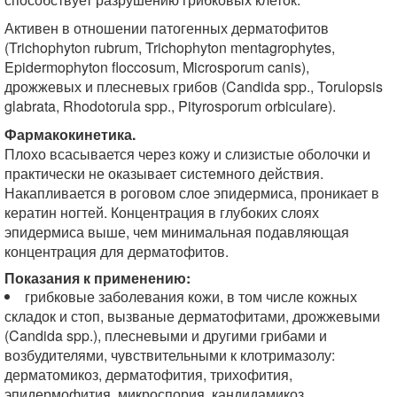
Активен в отношении патогенных дерматофитов
(Trichophyton rubrum, Trichophyton mentagrophytes,
Epidermophyton floccosum, Microsporum canis),
дрожжевых и плесневых грибов (Candida spp., Torulopsis
glabrata, Rhodotorula spp., Pityrosporum orbiculare).
Фармакокинетика.
Плохо всасывается через кожу и слизистые оболочки и
практически не оказывает системного действия.
Накапливается в роговом слое эпидермиса, проникает в
кератин ногтей. Концентрация в глубоких слоях
эпидермиса выше, чем минимальная подавляющая
концентрация для дерматофитов.
Показания к применению:
грибковые заболевания кожи, в том числе кожных
складок и стоп, вызваные дерматофитами, дрожжевыми
(Candida spp.), плесневыми и другими грибами и
возбудителями, чувствительными к клотримазолу:
дерматомикоз, дерматофития, трихофития,
эпидермофития, микроспория, кандидамикоз,