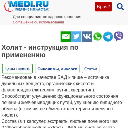
Врач?
Для специалистов здравоохранения!
Соглашение об использовании
Холит - инструкция по
применению
Цены / купить
Синонимы, аналоги
Статьи
Рекомендован в качестве БАД к пище – источника
дубильных веществ, органических кислот и
флавоноидов (лютеолин, рутин, кверцетин).
Способствует улучшению функционального состояния
печени и желчевыводящих путей, улучшению липидного
обмена (в том числе обмена холестерина и желчных
кислот).
Состав (в 1 капсуле): экстракты листьев почечного чая
(Orthosiphonis Folium Extract) – 96,8 мг, листьев осота