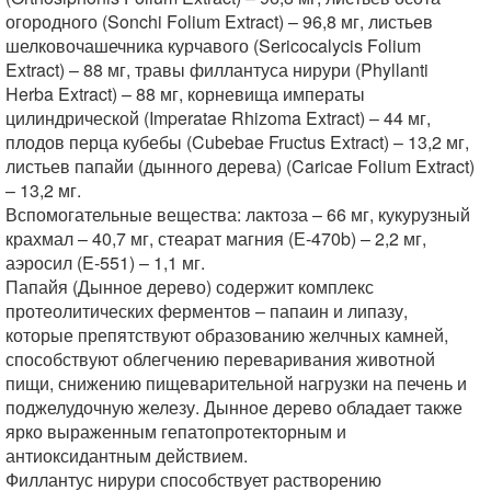
огородного (Sonchi Folium Extract) – 96,8 мг, листьев
шелковочашечника курчавого (Sericocalycis Folium
Extract) – 88 мг, травы филлантуса нирури (Phyllanti
Herba Extract) – 88 мг, корневища императы
цилиндрической (Imperatae Rhizoma Extract) – 44 мг,
плодов перца кубебы (Cubebae Fructus Extract) – 13,2 мг,
листьев папайи (дынного дерева) (Caricae Folium Extract)
– 13,2 мг.
Вспомогательные вещества: лактоза – 66 мг, кукурузный
крахмал – 40,7 мг, стеарат магния (Е-470b) – 2,2 мг,
аэросил (E-551) – 1,1 мг.
Папайя (Дынное дерево) содержит комплекс
протеолитических ферментов – папаин и липазу,
которые препятствуют образованию желчных камней,
способствуют облегчению переваривания животной
пищи, снижению пищеварительной нагрузки на печень и
поджелудочную железу. Дынное дерево обладает также
ярко выраженным гепатопротекторным и
антиоксидантным действием.
Филлантус нирури способствует растворению