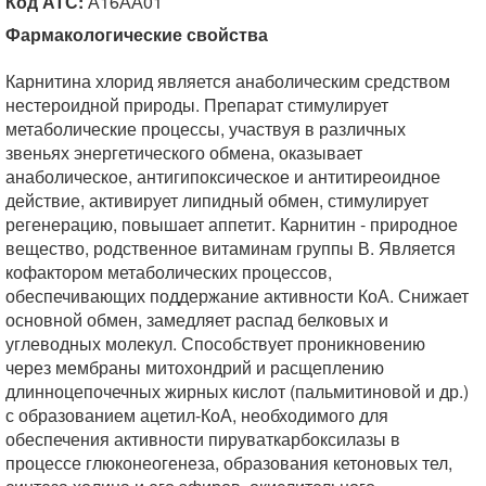
Код АТС:
А16АА01
Фармакологические свойства
Карнитина хлорид является анаболическим средством
нестероидной природы. Препарат стимулирует
метаболические процессы, участвуя в различных
звеньях энергетического обмена, оказывает
анаболическое, антигипоксическое и антитиреоидное
действие, активирует липидный обмен, стимулирует
регенерацию, повышает аппетит. Карнитин - природное
вещество, родственное витаминам группы В. Является
кофактором метаболических процессов,
обеспечивающих поддержание активности КоА. Снижает
основной обмен, замедляет распад белковых и
углеводных молекул. Способствует проникновению
через мембраны митохондрий и расщеплению
длинноцепочечных жирных кислот (пальмитиновой и др.)
с образованием ацетил-КоА, необходимого для
обеспечения активности пируваткарбоксилазы в
процессе глюконеогенеза, образования кетоновых тел,