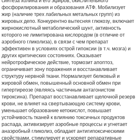
синтеза холина и его эфиров, окислительного
фосфорилирования и образования АТФ. Мобилизует
жир (наличие трех лабильных метальных групп) из
жировых депо. Конкурентно вытесняя глюкозу, включает
жирнокислотный метаболический шунт, активность
которого не лимитирована кислородом (в отличие от
аэробного гликолиза), в связи с чем препарат
эффективен в условиях острой гипоксии (в т.ч. мозга) и
других критических состояниях. Оказывает
нейротрофическое действие, тормозит апоптоз,
ограничивает зону поражения и восстанавливает
структуру нервной ткани. Нормализует белковый и
жировой обмен, повышенный основной обмен при
гипертиреозе (являясь частичным антагонистом
тироксина). Препарат восстанавливает щелочной резерв
крови, не влияет на свертывающую систему крови,
уменьшает образование кетокислот, повышает
устойчивость тканей к влиянию токсичных продуктов
распада, активизирует аэробные процессы и угнетает
анаэробный гликолиз, обладает антигипоксическими
свойствами, стимулирует и ускоряет репаративные