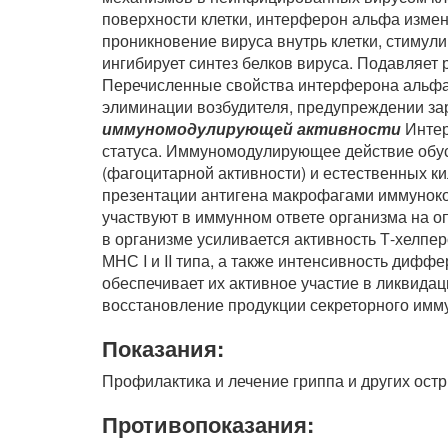
поверхности клетки, интерферон альфа измен
проникновение вируса внутрь клетки, стимул
ингибирует синтез белков вируса. Подавляет
Перечисленные свойства интерферона альфа
элиминации возбудителя, предупреждении за
иммуномодулирующей активности
Интер
статуса. Иммуномодулирующее действие обу
(фагоцитарной активности) и естественных ки
презентации антигена макрофагами иммуноко
участвуют в иммунном ответе организма на 
в организме усиливается активность Т-хелпер
МНС I и II типа, а также интенсивность диф
обеспечивает их активное участие в ликвида
восстановление продукции секреторного имм
Показания:
Профилактика и лечение гриппа и других ос
Противопоказания: