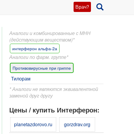
Врач?
Аналоги и комбинированные с МНН
(действующим веществом)*
интерферон альфа-2а
Аналоги по фарм. группе*
Противовирусные при гриппе
Тилорам
* Аналоги не являются эквивалентной
заменой друг другу
Цены / купить Интерферон:
planetazdorovo.ru
gorzdrav.org