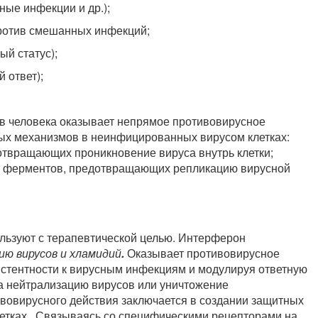
ные инфекции и др.);
против смешанных инфекций;
й статус);
 ответ);
в человека оказывает непрямое противовирусное
ых механизмов в неинфицированных вирусом клетках:
отвращающих проникновение вируса внутрь клетки;
их ферментов, предотвращающих репликацию вирусной
ьзуют с терапевтической целью. Интерферон
ию вирусов и хламидий
.
Оказывает противовирусное
зистентности к вирусным инфекциям и модулируя ответную
а нейтрализацию вирусов или уничтожение
вовирусного действия заключается в создании защитных
тках., Связываясь со специфическими рецепторами на