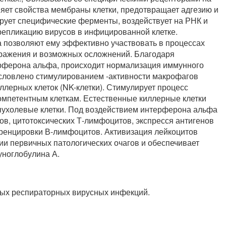
яет свойства мембраны клетки, предотвращает адгезию и
ирует специфические ферменты, воздействует на РНК и
 репликацию вирусов в инфицированной клетке.
 позволяют ему эффективно участвовать в процессах
ражения и возможных осложнений. Благодаря
ферона альфа, происходит нормализация иммунного
словлено стимулированием -активности макрофагов
ллерных клеток (NK-клетки). Стимулирует процесс
мпетентным клеткам. Естественные киллерные клетки
опухолевые клетки. Под воздействием интерферона альфа
ов, цитотоксических Т-лимфоцитов, экспресся антигенов
ференцировки В-лимфоцитов. Активизация лейкоцитов
ции первичных патологических очагов и обеспечивает
уноглобулина А.
трых респираторных вирусных инфекций.