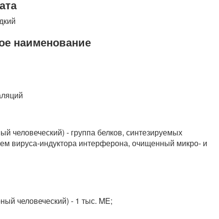
ата
дкий
ое наименование
аляций
й человеческий) - группа белков, синтезируемых
ием вируса-индуктора интерферона, очищенный микро- и
ый человеческий) - 1 тыс. ME;