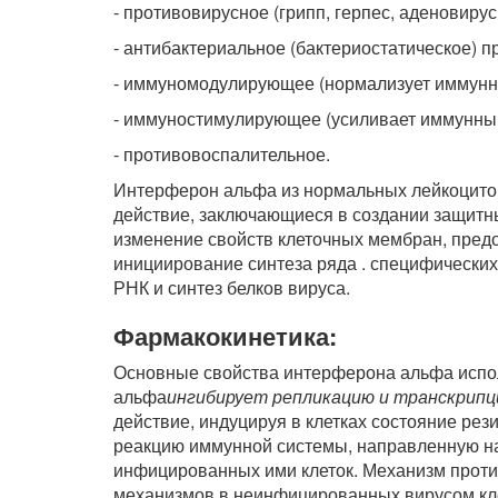
- противовирусное (грипп, герпес, аденовирус
- антибактериальное (бактериостатическое) 
- иммуномодулирующее (нормализует иммунны
- иммуностимулирующее (усиливает иммунный
- противовоспалительное.
Интерферон альфа из нормальных лейкоцито
действие, заключающиеся в создании защитн
изменение свойств клеточных мембран, пред
инициирование синтеза ряда . специфическ
РНК и синтез белков вируса.
Фармакокинетика:
Основные свойства интерферона альфа испол
альфа
ингибирует репликацию и транскрипц
действие, индуцируя в клетках состояние ре
реакцию иммунной системы, направленную н
инфицированных ими клеток. Механизм проти
механизмов в неинфицированных вирусом кле