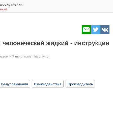
авоохранения!
вании
человеческий жидкий - инструкция
ом РФ (по grls.rosminzdrav.ru)
Предупреждения
Взаимодействия
Производитель