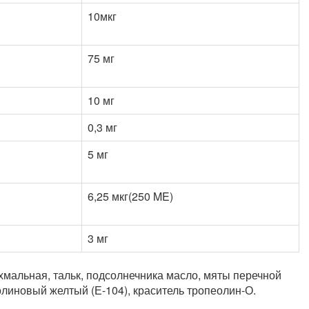
10мкг
75 мг
10 мг
0,3 мг
5 мг
6,25 мкг(250 ME)
3 мг
ахмальная, тальк, подсолнечника масло, мяты перечной
олиновый желтый (Е-104), краситель тропеолин-О.