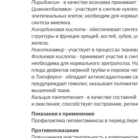
Пиридоксин
- в качестве коэнзима принимает
Цианокобаламин
- участвует в синтезе нукле
эпителиальных клеток; необходим для нормал
синтеза миелина.
Аскорбиновая кислота
- обеспечивает синте
структуры и функции хрящей, костей, зубов;
железа.
Никотинамир
- участвует в процессах тканев
Фолиевая кислота
- принимает участие в син
необходима для нормального эритропоэза. На
плода дефектов нервной трубки и пороков че
ɑ-Токоферол
- обладает антиоксидантными св
предупреждает гемолиз; оказывает положител
мышечной ткани.
Кальция пантотенат
- в качестве составной
и окисления; способствует построению, реген
Показания к применению
Профилактика гиповитаминоза в период бере
Противопоказания
Повышенная чувствительность к компонентам