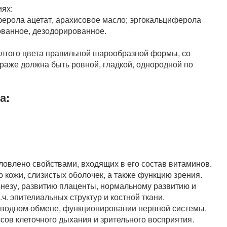
иях:
оферола ацетат, арахисовое масло; эргокальциферола
ованное, дезодорированное.
елтого цвета правильной шарообразной формы, со
раже должна быть ровной, гладкой, однородной по
а:
овлено свойствами, входящих в его состав витаминов.
кожи, слизистых оболочек, а также функцию зрения.
незу, развитию плаценты, нормальному развитию и
. эпителиальных структур и костной ткани.
глеводном обмене, функционировании нервной системы.
сов клеточного дыхания и зрительного восприятия.