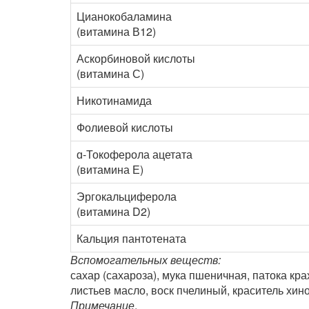
Цианокобаламина
(витамина В12)
Аскорбиновой кислоты
(витамина С)
Никотинамида
Фолиевой кислоты
ɑ-Токоферола ацетата
(витамина Е)
Эргокальциферола
(витамина D2)
Кальция пантотената
Вспомогательных веществ:
сахар (сахароза), мука пшеничная, патока кр
листьев масло, воск пчелиный, краситель хин
Примечание
.