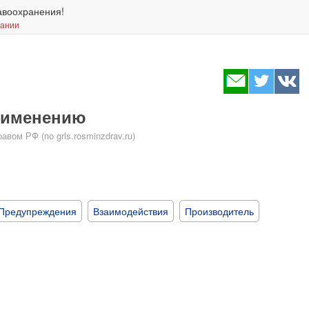
авоохранения!
вании
применению
ом РФ (по grls.rosminzdrav.ru)
Предупреждения
Взаимодействия
Производитель