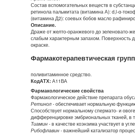
Состав вспомогательных веществ в субстанц
ретинола пальмитата (витамина А): d,l-ɑ-ток
(витамина Д2): соевых бобов масло рафинир
Описание.
Драже от желто-оранжевого до зеленовато-ж
слабым характерным запахом. Поверхность д
окраске.
Фармакотерапевтическая групп
поливитаминное средство.
КодАТХ:
А11ВА
Фармакологические свойства
Фармакологическое действие препарата обусл
Ретинол
- обеспечивает нормальную функцию 
Способствует нормальному спермато- и овоге
дифференцировке эмбриональных тканей, в т.ч
Тиамин
- в качестве коэнзима участвует в у
Рибофлавин
- важнейший катализатор процес