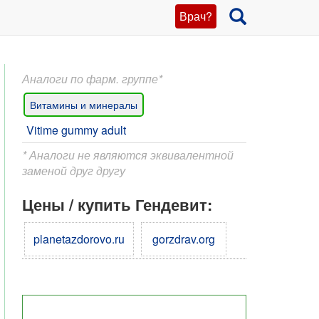
Врач?
Аналоги по фарм. группе*
Витамины и минералы
Vitime gummy adult
* Аналоги не являются эквивалентной
заменой друг другу
Цены / купить Гендевит:
planetazdorovo.ru
gorzdrav.org