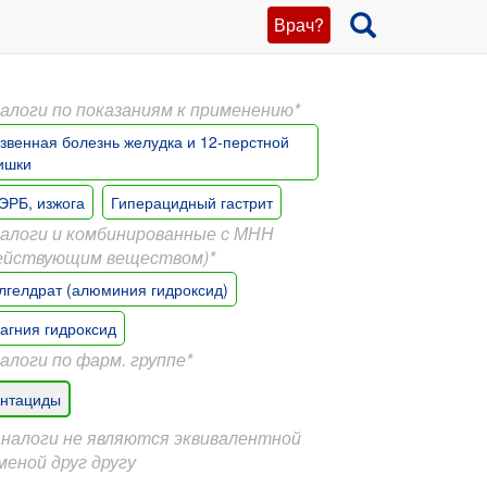
Врач?
алоги по показаниям к применению*
звенная болезнь желудка и 12-перстной
ишки
ЭРБ, изжога
Гиперацидный гастрит
алоги и комбинированные с МНН
ействующим веществом)*
лгелдрат (алюминия гидроксид)
агния гидроксид
алоги по фарм. группе*
нтациды
Аналоги не являются эквивалентной
меной друг другу