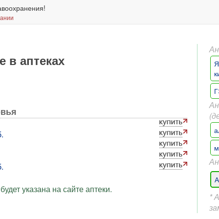
авоохранения!
вании
Ан
е в аптеках
Я
к
Г
Ан
овья
(д
а
.
м
Ан
.
А
будет указана на сайте аптеки.
* 
за