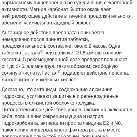
нормальному пищеварению без увеличения секреторной
активности. Магния карбонат быстро оказывает
нейтрализующее действие в течение продолжительного
времени, усиливая антацидный эффект.
Антацидное действие препарата начинается
немедленно после принятия таблетки,
продолжительность составляет около 2 часов. Одна
®
таблетка Гастала
нейтрализует 21,5 ммоль соляной
кислоты. В рекомендованной дозе препарат повышает
рН до 3- 5, элиминируя, таким образом, свободную
®
соляную кислоту. Гастал
подавляет действие пепсина,
лизолецитина, и желчных кислот.
Доказано, что антациды, содержащие алюминия
гидроксид, усиливают защитные и регенеративные
процессы в слизистой оболочке желудка.
Цитопротективное действие ионов алюминия включает в
себя: повышение секреции муцина и натрия
гидрокарбоната, активации простагландина Е2 и N0,
накопления эпидермального фактора роста в месте
повреждения слизистой оболочки, повышение