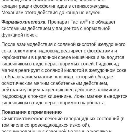
концентрации фосфолипидов в стенках желудка.
Механизм этого действия до конца не изучен.
®
Фармакокинетика.
Препарат Гастал
не обладает
системным действием у пациентов с нормальной
функцией почек.
После взаимодействия с соляной кислотой желудочного
сока, алюминия гидроксид реагирует с фосфатами и
карбонатами в щелочной среде кишечника и выводится
кишечником в виде нерастворимых солей. Гидроксид
магния реагирует с соляной кислотой в желудочном соке
с образованием магния хлорида, который обладает
осмотическим мягким слабительным действием,
нейтрализующим закрепляющее действие алюминия
гидроксида в тонком кишечнике. Ионы магния выводятся
кишечником в виде нерастворимого карбоната.
Показания к применению
Симптоматическое лечение гиперацидных состояний (в
том числе сопровождающихся изжогой),
ассоциированных с язвенной болезнью желудка и