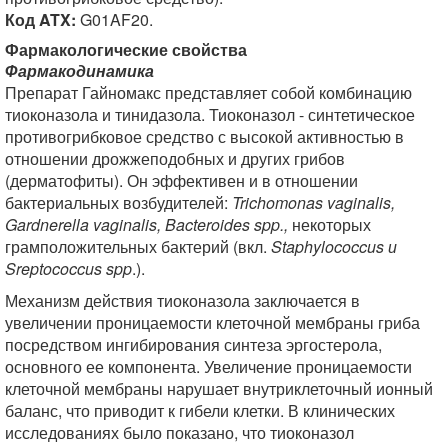
Код ATX:
G01AF20.
Фармакологические свойства
Фармакодинамика
Препарат Гайномакс представляет собой комбинацию
тиоконазола и тинидазола. Тиоконазол - синтетическое
противогрибковое средство с высокой активностью в
отношении дрожжеподобных и других грибов
(дерматофиты). Он эффективен и в отношении
бактериальных возбудителей:
Trichomonas vaginalis,
Gardnerella vaginalis, Bacteroides spp.,
некоторых
грамположительных бактерий (вкл.
Staphylococcus и
Sreptococcus spp
.).
Механизм действия тиоконазола заключается в
увеличении проницаемости клеточной мембраны гриба
посредством ингибирования синтеза эргостерола,
основного ее компонента. Увеличение проницаемости
клеточной мембраны нарушает внутриклеточный ионный
баланс, что приводит к гибели клетки. В клинических
исследованиях было показано, что тиоконазол