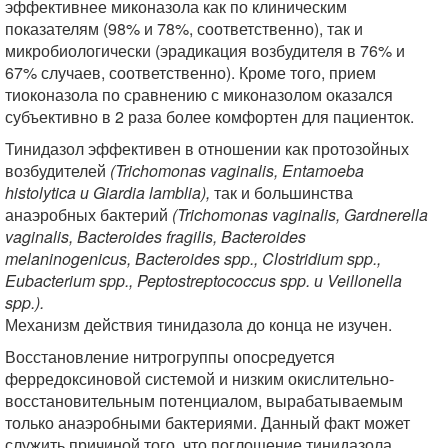
эффективнее миконазола как по клиническим
показателям (98% и 78%, соответственно), так и
микробиологически (эрадикация возбудителя в 76% и
67% случаев, соответственно). Кроме того, прием
тиоконазола по сравнению с миконазолом оказался
субъективно в 2 раза более комфортен для пациенток.
Тинидазол эффективен в отношении как протозойных
возбудителей
(Trichomonas vaginalis, Entamoeba
histolytica и Giardia lamblia),
так и большинства
анаэробных бактерий
(Trichomonas vaginalis, Gardnerella
vaginalis, Bacteroides fragilis, Bacteroides
melaninogenicus, Bacteroides spp., Clostridium spp.,
Eubacterium spp., Peptostreptococcus spp. и Veillonella
spp.).
Механизм действия тинидазола до конца не изучен.
Восстановление нитрогруппы опосредуется
ферредоксиновой системой и низким окислительно-
восстановительным потенциалом, вырабатываемым
только анаэробными бактериями. Данный факт может
служить причиной того, что поглощение тинидазола