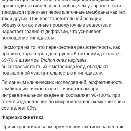
происходит активнее у анаэробов, чем у аэробов, хотя
тинидазол проникает через клеточные мембраны как тех,
так и других. При восстановительной реакции
образуются активные промежуточные вещества и
нарастает градиент диффузии, что усиливает
поглощение тинидазола.
Несмотря на то, что перекрестная резистентность, как
правило, характерна для группы 5-нитроимидазолов,ч
65-70% штаммов
Trichomonas vaginalis,
высокорезистентных к метронидазолу, обладают
повышенной чувствительностью к тинидазолу.
По данным клинических исследований, эффективность
комбинации тиоконазола с тинидазолом при
интравагинальном введении составляет 90-100%, при
этом выздоровление по микробиологическому критерию
составляет 85%.
Фармакокинетика
При интравагинальном применении как тиоконазол, так