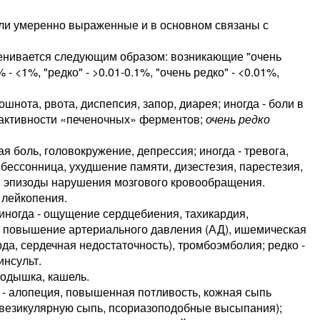
или умеренно выраженные и в основном связаны с
енивается следующим образом: возникающие "очень
% - <1%, "редко" - >0.01-0.1%, "очень редко" - <0.01%,
 тошнота, рвота, диспепсия, запор, диарея; иногда - боли в
е активности «печеночных» ферментов;
очень редко
ная боль, головокружение, депрессия; иногда - тревога,
 бессонница, ухудшение памяти, дизестезия, парестезия,
я, эпизоды нарушения мозгового кровообращения.
- лейкопения.
 иногда - ощущение сердцебиения, тахикардия,
, повышение артериального давления (АД), ишемическая
да, сердечная недостаточность), тромбоэмболия; редко -
инсульт.
- одышка, кашель.
о - алопеция, повышенная потливость, кожная сыпь
 везикулярную сыпь, псориазоподобные высыпания);