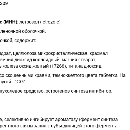
1209
е (МНН)
: летрозол (letrozole)
пленочной оболочкой.
лочкой, содержит:
идрат, целлюлоза микрокристаллическая, крахмал
ремния диоксид коллоидный, магния стеарат,
ь железа оксид желтый (17268), титана диоксид.
 со скошенными краями, темно-желтого цвета таблетки. На
угой - "CG".
пухолевое средство, эстрогенов синтеза ингибитор.
е, селективно ингибирует ароматазу (фермент синтеза
рентного связывания с субъединицей этого фермента -