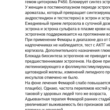
гемом цитохрома Р450. Блокирует синтез эстр
У женщин в постменопаузном периоде эстро
ароматазы, который превращает синтезирующ
андростендион и тестостерон) в эстрон и эстр
Ежедневный прием летрозола в суточной дозе
эстрона и эстрона сульфата в плазме крови н
эстрогенов поддерживается на протяжении вс
При применении Фемары в диапазоне доз от 0
надпочечниках не наблюдается, тест с АКТГ 
кортизола. Дополнительного назначения глюк
Блокада биосинтеза эстрогенов не приводит
предшественниками эстрогенов. На фоне пр
лютеинизирующего и фолликулостимулирующе
щитовидной железы, изменений липидного п
инсультов отмечено не было.
На фоне лечения Фемарой слабо повышается 
плацебо). Однако, частота переломов костей 
таковой у здоровых людей того же возраста,
Адьювантная терапия Фемарой ранних стадий
увеличивает выживаемость без признаков забо
вторичных опухолей.