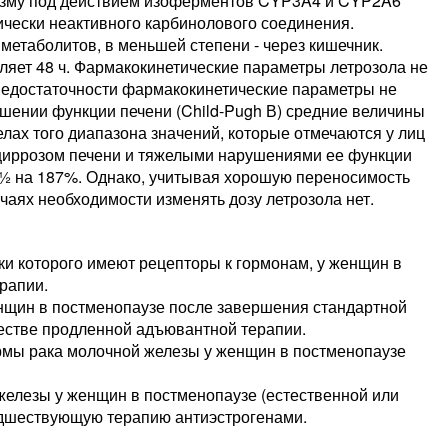
лизму под действием изоферментов CYP3A4 и CYP2A6
чески неактивного карбинолового соединения.
етаболитов, в меньшей степени - через кишечник.
яет 48 ч. Фармакокинетические параметры летрозола не
 недостаточности фармакокинетические параметры не
ении функции печени (Child-Pugh В) средние величины
лах того диапазона значений, которые отмечаются у лиц
 циррозом печени и тяжелыми нарушениями ее функции
Т½ на 187%. Однако, учитывая хорошую переносимость
лучаях необходимости изменять дозу летрозола нет.
ки которого имеют рецепторы к гормонам, у женщин в
рапии.
нщин в постменопаузе после завершения стандартной
естве продленной адъювантной терапии.
мы рака молочной железы у женщин в постменопаузе
елезы у женщин в постменопаузе (естественной или
едшествующую терапию антиэстрогенами.