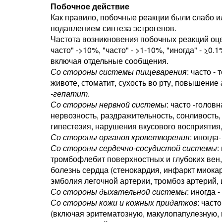
Побочное действие
Как правило, побочные реакции были слабо 
подавлением синтеза эстрогенов.
Частота возникновения побочных реакций оц
часто" ->10%, "часто" - >1-10%, "иногда" -
>
0.1
включая отдельные сообщения.
Со стороны системы пищеварения
: часто -
животе, стоматит, сухость во рту, повышени
-гепатит
.
Со стороны нервной системы
: часто -голов
нервозность, раздражительность, сонливость,
гипестезия, нарушения вкусового восприяти
Со стороны органов кроветворения
: иногда
Со стороны сердечно-сосудистой системы
:
тромбофлебит поверхностных и глубоких вен
болезнь сердца (стенокардия, инфаркт миокар
эмболия легочной артерии, тромбоз артерий, 
Со стороны дыхательной системы
: иногда 
Со стороны кожи и кожных придатков
: част
(включая эритематозную, макулопапулезную,