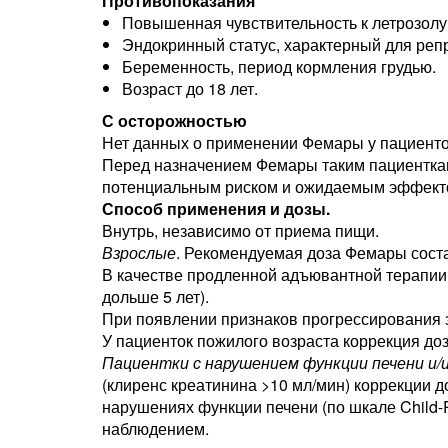
Противопоказания
Повышенная чувствительность к летрозолу
Эндокринный статус, характерный для реп
Беременность, период кормления грудью.
Возраст до 18 лет.
С осторожностью
Нет данных о применении Фемары у пациенток
Перед назначением Фемары таким пациентка
потенциальным риском и ожидаемым эффект
Способ применения и дозы.
Внутрь, независимо от приема пищи.
Взрослые
. Рекомендуемая доза Фемары состав
В качестве продленной адъювантной терапии 
дольше 5 лет).
При появлении признаков прогрессирования 
У пациенток пожилого возраста коррекция до
Пациентки с нарушением функции печени и/и
(клиренс креатинина >10 мл/мин) коррекции д
нарушениях функции печени (по шкале Child
наблюдением.