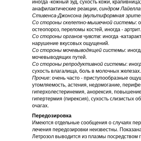
иногда -кожный зуд, сухость кожи, крапивница
анафилактические реакции,
синдром Лайелла
Стивенса-Джонсона (мультиформная эрите
Со стороны скелетно-мышечной системы
: 
остеопороз, переломы костей, иногда - артрит
Со стороны органов чувств
: иногда -катара
нарушение вкусовых ощущений.
Со стороны мочевыводящей системы
: иног
мочевыводящих путей.
Со стороны репродуктивной системы
: ино
сухость влагалища, боль в молочных железах.
Прочие
: очень часто - приступообразные ощу
утомляемость, астения, недомогание, перифе
гиперхолестеринемия, анорексия, повышение 
гипертермия (пирексия), сухость слизистых о
очагах.
Передозировка
Имеются отдельные сообщения о случаях пе
лечения передозировки неизвестны. Показан
Летрозол выводится из плазмы посредством 