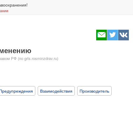
авоохранения!
вании
именению
ом РФ (по grls.rosminzdrav.ru)
Предупреждения
Взаимодействия
Производитель