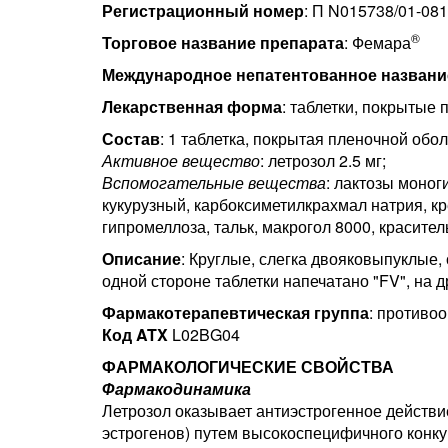
Регистрационный номер
: П N015738/01-08
®
Торговое название препарата
: Фемара
Международное непатентованное названи
Лекарственная форма
: таблетки, покрытые 
Состав
: 1 таблетка, покрытая пленочной обо
Активное вещество
: летрозол 2.5 мг;
Вспомогательные вещества
: лактозы моног
кукурузный, карбоксиметилкрахмал натрия, к
гипромеллоза, тальк, макрогол 8000, красител
Описание
: Круглые, слегка двояковыпуклые,
одной стороне таблетки напечатано "FV", на др
Фармакотерапевтическая группа
: противоо
Код ATX
L02BG04
ФАРМАКОЛОГИЧЕСКИЕ СВОЙСТВА
Фармакодинамика
Летрозол оказывает антиэстрогенное действи
эстрогенов) путем высокоспецифичного конку