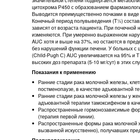
значительной степени подвергается метабо
цитохрома Р450 с образованием фармакологи
Выводится преимущественно почками в виде м
Конечный период полувыведения (T½) составл
зависят от возраста пациента. При почечной
изменяются. При умеренно выраженном наруш
AUC хотя и выше на 37%, но остаются в преде
без нарушений функции печени. У больных с
(Child-Pugh С) AUC увеличивается на 95% и 
высоких доз препарата (5-10 мг/сут) в этих с
Показания к применению
Ранние стадии рака молочной железы, клет
постменопаузе, в качестве адъювантной те
Ранние стадии рака молочной железы у же
адъювантной терапии тамоксифеном в кач
Распространенные гормонозависимые фор
(терапия первой линии).
Распространенные формы рака молочной ж
вызванной искусственно), получавших пр