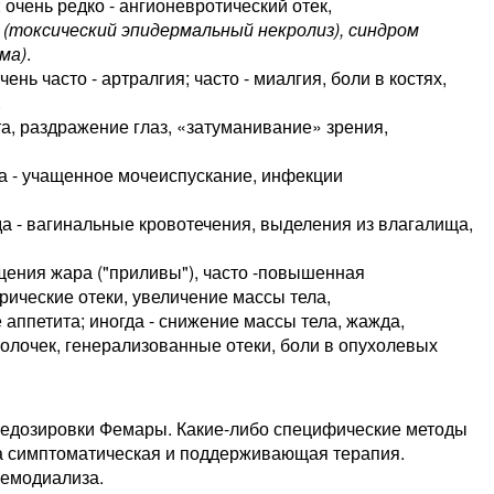
; очень редко - ангионевротический отек,
 (токсический эпидермальный некролиз), синдром
ма)
.
очень часто - артралгия; часто - миалгия, боли в костях,
.
кта, раздражение глаз, «затуманивание» зрения,
да - учащенное мочеиспускание, инфекции
гда - вагинальные кровотечения, выделения из влагалища,
щения жара ("приливы"), часто -повышенная
рические отеки, увеличение массы тела,
аппетита; иногда - снижение массы тела, жажда,
болочек, генерализованные отеки, боли в опухолевых
редозировки Фемары. Какие-либо специфические методы
а симптоматическая и поддерживающая терапия.
гемодиализа.