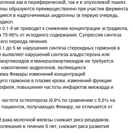
огенов как в периферической, так и в опухолевой тканях.
гены образуются преимущественно при участии фермента
иеся в надпочечниках андрогены (в первую очередь,
адиол.
 0.1-5 мг приводит к снижению концентрации эстрадиола,
а 75-95% от исходного содержания. Супрессия синтеза
его периода лечения.
,1 до 5 мг нарушения синтеза стероидных гормонов в
не выявляет нарушений синтеза альдостерона или
окортикоидов и минералокортикоидов не требуется.
 к накоплению андрогенов, являющихся
иема Фемары изменений концентраций
го гормонов в плазме крови, изменений функции
рофиля, повышения частоты инфарктов миокарда и
частота остеопороза (6,9% по сравнению с 5,5% на
у пациенток, получающих Фемару, не отличается от
 рака молочной железы снижает риск рецидивов,
левания в течение 5 лет, снижает риск развития