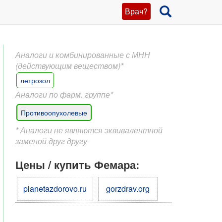
Врач?
Аналоги и комбинированные с МНН
(действующим веществом)*
летрозол
Аналоги по фарм. группе*
Противоопухолевые
* Аналоги не являются эквивалентной
заменой друг другу
Цены / купить Фемара:
planetazdorovo.ru
gorzdrav.org