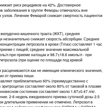
нижает риск рецидивов на 42%. Достоверное
в заболевания в группе Фемары отмечалось вне
х узлов. Лечение Фемарой снижает смертность пациенток
 желудочно-кишечного тракта (ЖКТ), средняя
и незначительно снижает скорость абсорбции. Среднее
онцентрации летрозола в крови (Тmах) составляет 1 час
и приеме с пищей; среднее значение максимальной
ль/л при приеме натощак и 98.7±18.6 нмоль/л - при
летрозола (при оценке по площади под кривой
 расцениваются как не имеющие клинического значения,
мо от приема пиши.
тавляет приблизительно 60% (преимущественно с
 эритроцитах составляет около 80% от таковой в плазме
овесном состоянии составляет около 1.87±0.47 л/кг.
ние. 2-6 недель ежедневного приема суточной дозы 2.5
ри длительном применении не отмечено. Летрозол в