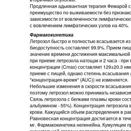
Продленная адьювантная терапия Фемарой с
преимущество по выживаемости без признако
зависимости от вовлеченности лимфатически
с вовлечением лимфатических узлов на 40%.
Фармакокинетика
Летрозол быстро и полностью всасывается из
биодоступность составляет 99.9%. Прием пищ
значение времени достижения максимальной к
при приеме летрозола натощак и 2 часа - пр
концентрации (Cmах) составляет 129±20.3 нмо
приеме с пищей, однако степень всасывания 
"концентрация-время" (AUC)) не изменяется.
Небольшие изменения в скорости всасывания
поэтому летрозол можно принимать независи
Связь летрозола с белками плазмы крови сос
альбумином - 55%). Концентрация летрозола в
крови. Кажущийся объем распределения в равн
Равновесная концентрация достигается в тече
мг. Фармакокинетика нелинейна. Кумуляции п