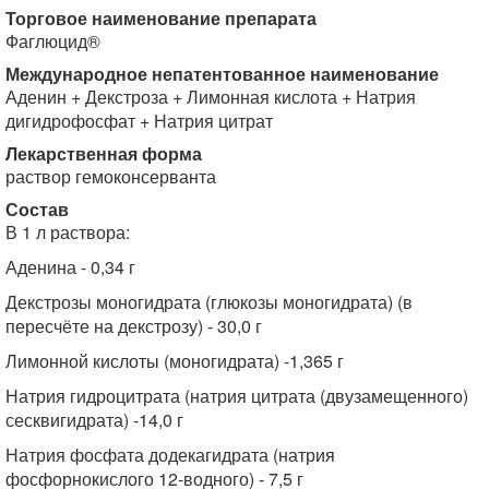
Торговое наименование препарата
Фаглюцид®
Международное непатентованное наименование
Аденин + Декстроза + Лимонная кислота + Натрия
дигидрофосфат + Натрия цитрат
Лекарственная форма
раствор гемоконсерванта
Состав
В 1 л раствора:
Аденина - 0,34 г
Декстрозы моногидрата (глюкозы моногидрата) (в
пересчёте на декстрозу) - 30,0 г
Лимонной кислоты (моногидрата) -1,365 г
Натрия гидроцитрата (натрия цитрата (двузамещенного)
сесквигидрата) -14,0 г
Натрия фосфата додекагидрата (натрия
фосфорнокислого 12-водного) - 7,5 г