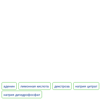
аденин
лимонная кислота
декстроза
натрия цитрат
натрия дигидрофосфат