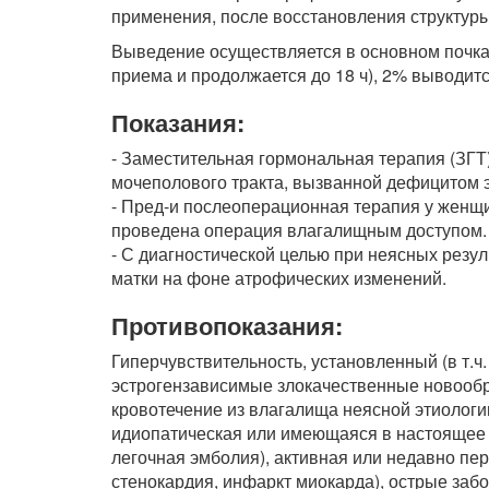
применения, после восстановления структур
Выведение осуществляется в основном почкам
приема и продолжается до 18 ч), 2% выводит
Показания:
- Заместительная гормональная терапия (ЗГТ
мочеполового тракта, вызванной дефицитом э
- Пред-и послеоперационная терапия у женщи
проведена операция влагалищным доступом.
- С диагностической целью при неясных резу
матки на фоне атрофических изменений.
Противопоказания:
Гиперчувствительность, установленный (в т.ч
эстрогензависимые злокачественные новообраз
кровотечение из влагалища неясной этиолог
идиопатическая или имеющаяся в настоящее 
легочная эмболия), активная или недавно пе
стенокардия, инфаркт миокарда), острые заб