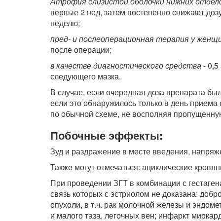
Атрофия слизистой оболочки нижних отдел
первые 2 нед, затем постепенно снижают дозу,
неделю;
пред- и послеоперационная терапия у женщ
после операции;
в качестве диагностического средства
- 0,5
следующего мазка.
В случае, если очередная доза препарата бы
если это обнаружилось только в день приема
по обычной схеме, не восполняя пропущенную
Побочные эффекты:
Зуд и раздражение в месте введения, напряж
Также могут отмечаться: ациклические кровя
При проведении ЗГТ в комбинации с гестаге
связь которых с эстриолом не доказана: доб
опухоли, в т.ч. рак молочной железы и эндоме
и малого таза, легочных вен; инфаркт миокар