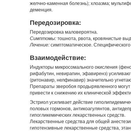
желчно-каменная болезнь); хлоазма; мультиф
деменция.
Передозировка:
Передозировка маловероятна.
Симптомы:
тошнота, рвота, кровянистые выд
Лечение:
симптоматическое. Специфического 
Взаимодействие:
Индукторы микросомального окисления (фено
рифабутин, невирапин, эфавиренз) усиливаю
(ритонавир, нелфинавир) значительно угнета
Препараты зверобоя продырявленного могут 
привести к снижению их клинической эффекти
Эстриол усиливает действие гиполипидемиче
половых гормонов, антикоагулянтов, антидеп
гипогликемических лекарственных средств.
Лекарственные средства для общей анестезии
гипотензивные лекарственные средства, эта