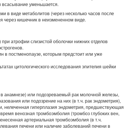
ы всасывание уменьшается.
и в виде метаболитов (через несколько часов после
ся через кишечник в неизмененном виде.
) при атрофии слизистой оболочки нижних отделов
строгенов.
н в постменопаузе, которым предстоит или уже
льтатах цитологического исследования эпителия шейки
. в анамнезе) или подозреваемый рак молочной железы,
ования или подозрение на них (в т.ч. рак эндометрия),
ии, нелеченная гиперплазия эндометрия, предшествующая
время венозная тромбоэмболия (тромбоз глубоких вен,
ренесенная артериальная тромбоэмболия (в т.ч.
олевания печени или наличие заболеваний печени в