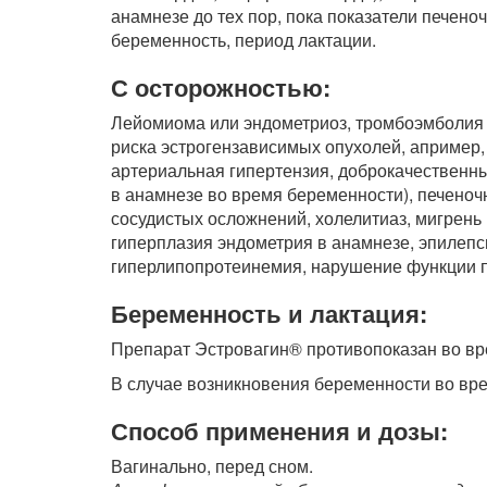
анамнезе до тех пор, пока показатели печено
беременность, период лактации.
С осторожностью:
Лейомиома или эндометриоз, тромбоэмболия 
риска эстрогензависимых опухолей, апример,
артериальная гипертензия, доброкачественные 
в анамнезе во время беременности), печеночн
сосудистых осложнений, холелитиаз, мигрень 
гиперплазия эндометрия в анамнезе, эпилепс
гиперлипопротеинемия, нарушение функции по
Беременность и лактация:
Препарат Эстровагин® противопоказан во вр
В случае возникновения беременности во вр
Способ применения и дозы:
Вагинально, перед сном.