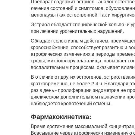
Препарат содержит эстриол - аналог естестве
лечения состояний и симптомов, обусловлен
менопаузы (как естественной, так и хирургиче
Эстриол обладает специфической кольпо- и 
при лечении урогенитальных нарушений.
Обладает селективным действием, преимущест
кровоснабжение, способствует развитию и во
атрофических изменениях в периоды премен
среды, микрофлору влагалища, повышает соп
воспалительным процессам, оказывает влияни
В отличие от других эстрогенов, эстриол вза
кратковременно, не более 2-4 ч. Благодаря э
раз в день - пролиферации эндометрия не пр
циклическом дополнительном назначении прог
наблюдается кровотечений отмены.
Фармакокинетика:
Время достижения максимальной концентраци
Всасывание через атрофически измененную с