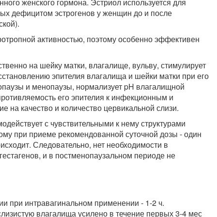
нного женского гормона. Эстриол используется для
ных дефицитом эстрогенов у женщин до и после
ской).
уротропной активностью, поэтому особенно эффективен
венно на шейку матки, влагалище, вульву, стимулирует
сстановлению эпителия влагалища и шейки матки при его
опаузы и менопаузы, нормализует pH влагалищной
ротивляемость его эпителия к инфекционным и
е на качество и количество цервикальной слизи.
имодействует с чувствительными к нему структурами
тому при приеме рекомендованной суточной дозы - один
оисходит. Следовательно, нет необходимости в
естагенов, и в постменопаузальном периоде не
и при интравагинальном применении - 1-2 ч.
лизистую влагалища усилено в течение первых 3-4 мес