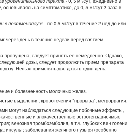
ов урогенитального тракта
- 0, 5 мг/сут, ежедневно в
 основываясь на симптоматике, до 0, 5 мг/сут 2 раза в
ин в постменопаузе
- по 0,5 мг/сут в течение 2 нед до или
 мг через день в течение недели перед взятием
ла пропущена, следует принять ее немедленно. Однако,
 следующей дозы, следует продолжить прием препарата
 дозу. Нельзя применять две дозы в один день.
ение и болезненность молочных желез.
нистые выделения, кровотечения "прорыва", метроррагия.
нами могут наблюдаться следующие побочные эффекты,
рокачественные и злокачественные эстрогензависимые
трия; венозная тромбоэмболия, в т.ч. глубоких вен голени
да; инсульт; заболевания желчного пузыря (особенно