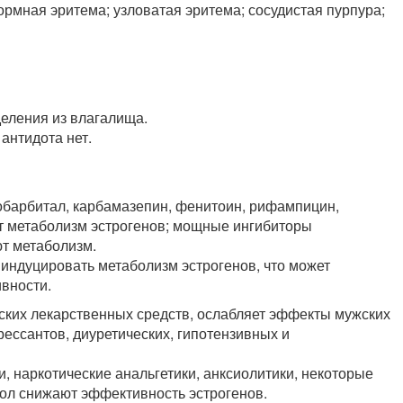
ормная эритема; узловатая эритема; сосудистая пурпура;
еления из влагалища.
антидота нет.
барбитал, карбамазепин, фенитоин, рифампицин,
т метаболизм эстрогенов; мощные ингибиторы
ют метаболизм.
индуцировать метаболизм эстрогенов, что может
вности.
ских лекарственных средств, ослабляет эффекты мужских
рессантов, диуретических, гипотензивных и
, наркотические анальгетики, анксиолитики, некоторые
нол снижают эффективность эстрогенов.