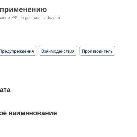
о применению
ом РФ (по grls.rosminzdrav.ru)
Предупреждения
Взаимодействия
Производитель
ата
ое наименование