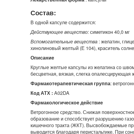
Состав:
В одной капсуле содержится:
Действующее вещество:
симетикон 40,0 мг
Вспомогательные вещества
: желатин, глиц
хинолиновый желтый (Е 104), краситель солне
Описание
Круглые желтые капсулы из желатина со швом
бесцветная, вязкая, слегка опалесцирующая 
Фармакотерапевтическая группа
: ветрогон
Код АТХ :
A02DA
Фармакологическое действие
Ветрогонное средство. Снижая поверхностное
образование и способствует разрушению газо
кишечного тракта (ЖКТ). Высвобождаемые при
выводится благодаря перистальтике. При сон