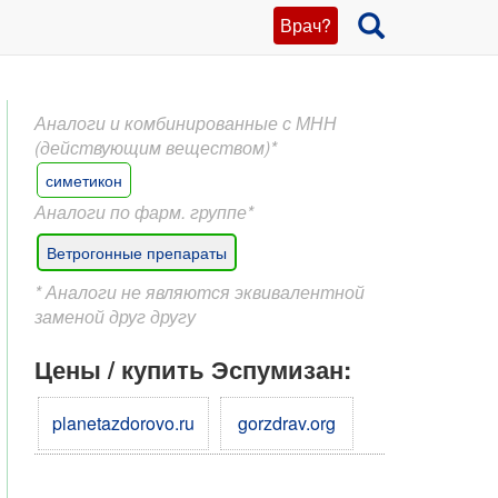
Врач?
Аналоги и комбинированные с МНН
(действующим веществом)*
симетикон
Аналоги по фарм. группе*
Ветрогонные препараты
* Аналоги не являются эквивалентной
заменой друг другу
Цены / купить Эспумизан:
planetazdorovo.ru
gorzdrav.org