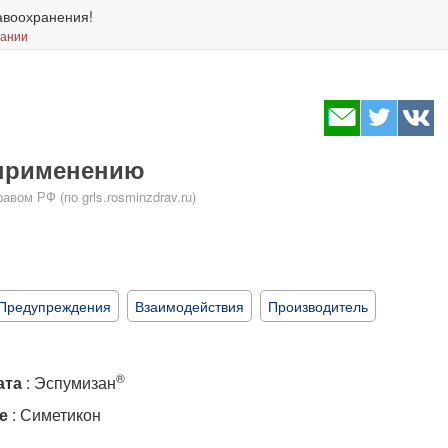
авоохранения!
вании
 применению
ом РФ (по grls.rosminzdrav.ru)
Предупреждения
Взаимодействия
Производитель
®
ата
: Эспумизан
е
: Симетикон