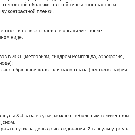
ю слизистой оболочки толстой кишки констрастным
ву контрастной пленки.
ертности не всасывается в организме, после
нном виде.
азов в ЖКТ (метеоризм, синдром Ремгельда, аэрофагия,
иоде);
рганов брюшной полости и малого таза (рентгенография,
капсулы 3-4 раза в сутки, можно с небольшим количеством
д сном.
3 раза в сутки за день до исследования, 2 капсулы утром в