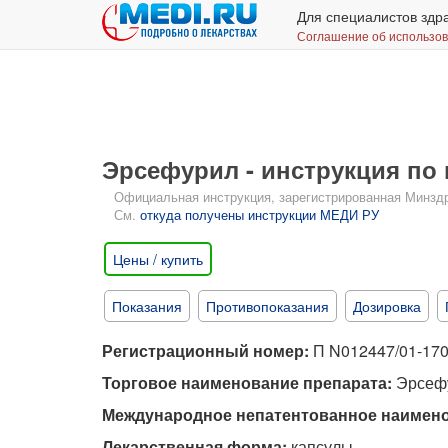
Для специалистов здр
Соглашение об использо
Эрсефурил - инструкция по
Официальная инструкция, зарегистрированная Минздрав
См.
откуда получены инструкции МЕДИ РУ
Цены / купить
Показания
Противопоказания
Дозировка
Регистрационный номер:
П N012447/01-17
Торговое наименование препарата:
Эрсеф
Международное непатентованное наимено
Лекарственная форма:
капсулы.