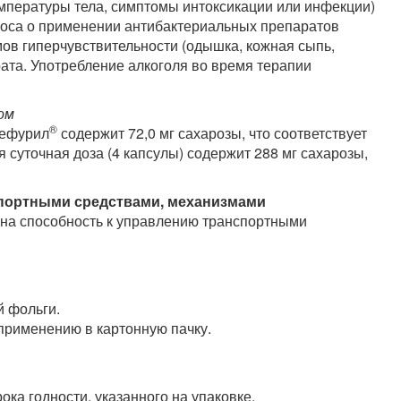
мпературы тела, симптомы интоксикации или инфекции)
проса о применении антибактериальных препаратов
ов гиперчувствительности (одышка, кожная сыпь,
рата. Употребление алкоголя во время терапии
ом
®
сефурил
содержит 72,0 мг сахарозы, что соответствует
 суточная доза (4 капсулы) содержит 288 мг сахарозы,
спортными средствами, механизмами
 на способность к управлению транспортными
й фольги.
 применению в картонную пачку.
ока годности, указанного на упаковке.