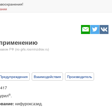
авоохранения!
вании
 применению
ом РФ (по grls.rosminzdrav.ru)
Предупреждения
Взаимодействия
Производитель
0417
®
урил
.
вание:
нифуроксазид.