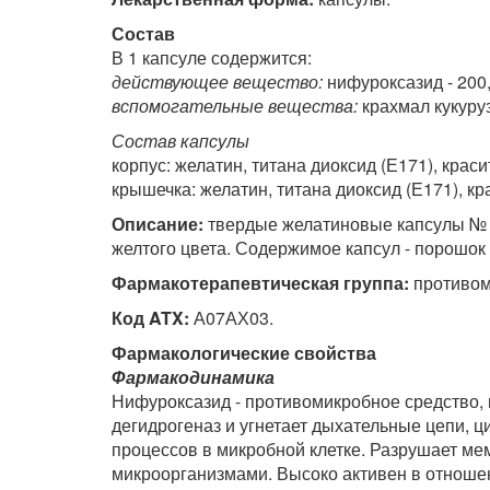
Состав
В 1 капсуле содержится:
действующее вещество:
нифуроксазид - 200,
вспомогательные вещества:
крахмал кукуруз
Состав капсулы
корпус: желатин, титана диоксид (Е171), крас
крышечка: желатин, титана диоксид (Е171), кр
Описание:
твердые желатиновые капсулы № 1
желтого цвета. Содержимое капсул - порошок 
Фармакотерапевтическая группа:
противом
Код ATX:
А07АХ03.
Фармакологические свойства
Фармакодинамика
Нифуроксазид - противомикробное средство, 
дегидрогеназ и угнетает дыхательные цепи, ц
процессов в микробной клетке. Разрушает ме
микроорганизмами. Высоко активен в отнош