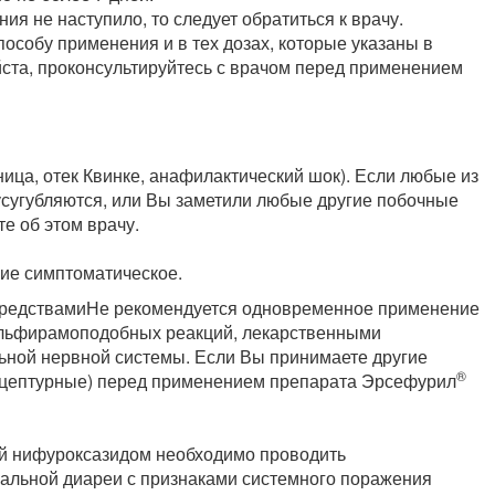
ия не наступило, то следует обратиться к врачу.
особу применения и в тех дозах, которые указаны в
йста, проконсультируйтесь с врачом перед применением
ица, отек Квинке, анафилактический шок). Если любые из
усугубляются, или Вы заметили любые другие побочные
е об этом врачу.
ие симптоматическое.
средствамиНе рекомендуется одновременное применение
льфирамоподобных реакций, лекарственными
ной нервной системы. Если Вы принимаете другие
®
ецептурные) перед применением препарата Эрсефурил
ей нифуроксазидом необходимо проводить
иальной диареи с признаками системного поражения