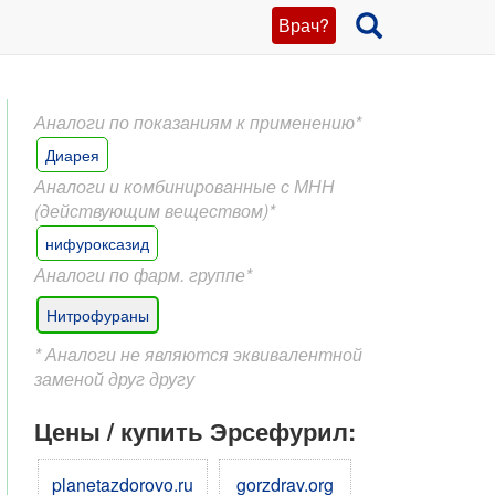
Врач?
Аналоги по показаниям к применению*
Диарея
Аналоги и комбинированные с МНН
(действующим веществом)*
нифуроксазид
Аналоги по фарм. группе*
Нитрофураны
* Аналоги не являются эквивалентной
заменой друг другу
Цены / купить Эрсефурил:
planetazdorovo.ru
gorzdrav.org