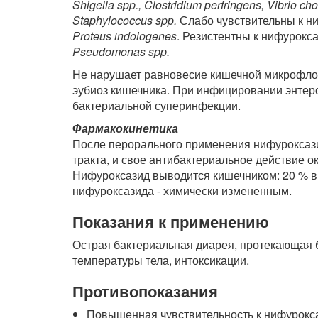
Shigella spp., Clostridium perfringens, Vibrio ch
Staphylococcus spp.
Слабо чувствительны к н
Proteus indologenes
. Резистентны к нифурокс
Pseudomonas spp.
Не нарушает равновесие кишечной микрофлор
эубиоз кишечника. При инфицировании энтер
бактериальной суперинфекции.
Фармакокинетика
После перорального применения нифуроксази
тракта, и свое антибактериальное действие о
Нифуроксазид выводится кишечником: 20 % в
нифуроксазида - химически измененным.
Показания к применению
Острая бактериальная диарея, протекающая 
температуры тела, интоксикации.
Противопоказания
Повышенная чувствительность к нифурокс