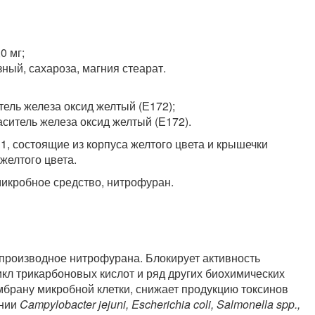
0 мг;
ный, сахароза, магния стеарат.
итель железа оксид желтый (Е172);
аситель железа оксид желтый (Е172).
, состоящие из корпуса желтого цвета и крышечки
желтого цвета.
икробное средство, нитрофуран.
производное нитрофурана. Блокирует активность
икл трикарбоновых кислот и ряд других биохимических
мбрану микробной клетки, снижает продукцию токсинов
ении
Campylobacter jejuni, Escherichia coli, Salmonella spp.,