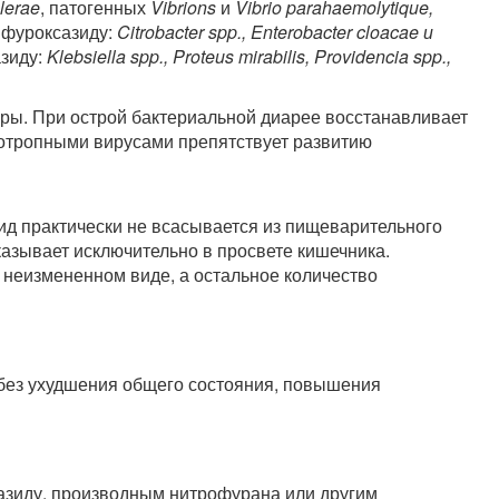
olerae
, патогенных
Vibrions
и
Vibrio parahaemolytique,
ифуроксазиду:
Citrobacter spp., Enterobacter cloacae и
азиду:
Klebsiella spp., Proteus mirabilis, Providencia spp.,
ы. При острой бактериальной диарее восстанавливает
отропными вирусами препятствует развитию
д практически не всасывается из пищеварительного
казывает исключительно в просвете кишечника.
 неизмененном виде, а остальное количество
без ухудшения общего состояния, повышения
азиду, производным нитрофурана или другим