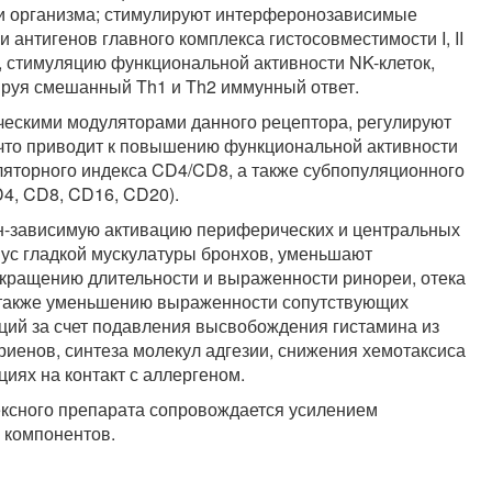
ти организма; стимулируют интерферонозависимые
 антигенов главного комплекса гистосовместимости I, II
, стимуляцию функциональной активности NK-клеток,
ируя смешанный Th1 и Th2 иммунный ответ.
ическими модуляторами данного рецептора, регулируют
что приводит к повышению функциональной активности
яторного индекса CD4/CD8, а также субпопуляционного
4, CD8, CD16, CD20).
-зависимую активацию периферических и центральных
нус гладкой мускулатуры бронхов, уменьшают
окращению длительности и выраженности ринореи, отека
 а также уменьшению выраженности сопутствующих
ций за счет подавления высвобождения гистамина из
риенов, синтеза молекул адгезии, снижения хемотаксиса
иях на контакт с аллергеном.
ксного препарата сопровождается усилением
 компонентов.