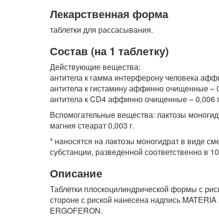
Лекарственная форма
таблетки для рассасывания.
Состав (на 1 таблетку)
Действующие вещества:
антитела к гамма интерферону человека аффи
антитела к гистамину аффинно очищенные – 0
антитела к CD4 аффинно очищенные – 0,006 г
Вспомогательные вещества: лактозы моногидра
магния стеарат 0,003 г.
* наносятся на лактозы моногидрат в виде с
субстанции, разведенной соответственно в 1
Описание
Таблетки плоскоцилиндрической формы с риско
стороне с риской нанесена надпись MATERIA 
ERGOFERON.