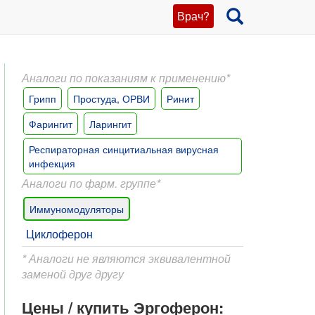
Врач?
Аналоги по показаниям к применению*
Грипп
Простуда, ОРВИ
Ринит
Фарингит
Ларингит
Респираторная синцитиальная вирусная
инфекция
Аналоги по фарм. группе*
Иммуномодуляторы
Циклоферон
* Аналоги не являются эквивалентной
заменой друг другу
Цены / купить Эргоферон: