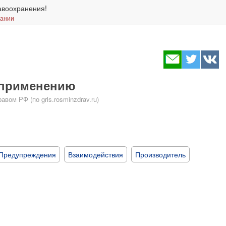
авоохранения!
вании
 применению
ом РФ (по grls.rosminzdrav.ru)
Предупреждения
Взаимодействия
Производитель