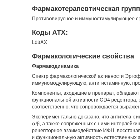
Фармакотерапевтическая групп
Противовирусное и иммуностимулирующее ср
Коды АТХ:
L03AX
Фармакологические свойства
Фармакодинамика
Спектр фармакологической активности Эргоф
иммуномодулирующую, антигистаминную, про
Компоненты, входящие в препарат, обладаю
функциональной активности CD4 рецептора, р
соответственно; что сопровождается выраж
Экспериментально доказано, что
антитела к 
α/β, а также сопряженных с ними интерлейкино
рецепторное взаимодействие ИФН, восстанав
и функциональную активность естественных