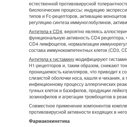
естественной противовирусной толерантнос
биологические процессы: индукцию экспрессии
типов и Fc-рецепторов, активацию моноцитов
регуляцию синтеза иммуноглобулинов, актив
Антитела к CD4
, вероятно являясь аллостер
функциональную активность CD4 рецептора, 
CD4 лимфоцитов, нормализации иммунорегул
состава иммунокомпетентных клеток (CD3, CD
Антитела к гистамину
модифицируют гистамин
H1-рецепторов и, таким образом, снижают то
проницаемость капилляров, что приводит к с
слизистой оболочки носа, кашля и чихания,
инфекционному процессу аллергических реак
тучных клеток и базофилов, продукции лейкот
эозинофилов и агрегации тромбоцитов в реакц
Совместное применение компонентов компле
противовирусной активности входящих в него
Фармакокинетика