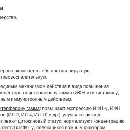
а
едство.
ерона включает в себя противовирусную,
тивовоспалительную.
т единым механизмом действия в виде повышения
ецепторов к интерферону гамма (ИФН-γ) и гистамину,
енным иммунотропным действием.
интерферону гамма
: повышают экспрессию ИФН-γ, ИФН
в (ИЛ-2, ИЛ-4, ИЛ-10 и др.), улучшают лиганд-
ливают цитокиновый статус; нормализуют концентрацию
 антител к ИФН-γ, являющихся важным фактором