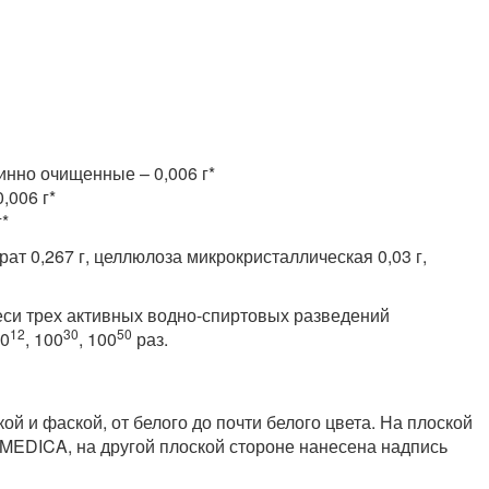
нно очищенные – 0,006 г*
,006 г*
*
т 0,267 г, целлюлоза микрокристаллическая 0,03 г,
меси трех активных водно-спиртовых разведений
12
30
50
00
, 100
, 100
раз.
й и фаской, от белого до почти белого цвета. На плоской
MEDICA, на другой плоской стороне нанесена надпись