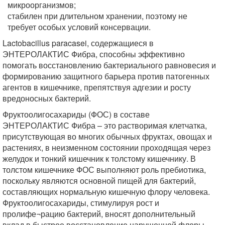
микроорганизмов;
стабилен при длительном хранении, поэтому не
требует особых условий консервации.
Lactobacillus paracasei, содержащиеся в
ЭНТЕРОЛАКТИС Фибра, способны эффективно
помогать восстановлению бактериального равновесия и
формированию защитного барьера против патогенных
агентов в кишечнике, препятствуя адгезии и росту
вредоносных бактерий.
Фруктоолигосахариды (ФОС) в составе
ЭНТЕРОЛАКТИС Фибра – это растворимая клетчатка,
присутствующая во многих обычных фруктах, овощах и
растениях, в неизменном состоянии проходящая через
желудок и тонкий кишечник к толстому кишечнику. В
толстом кишечнике ФОС выполняют роль пребиотика,
поскольку являются основной пищей для бактерий,
составляющих нормальную кишечную флору человека.
Фруктоолигосахариды, стимулируя рост и
пролифе¬рацию бактерий, вносят дополнительный
вклад в быстрое восстановление нарушенной флоры