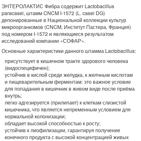
ЭНТЕРОЛАКТИС Фибра содержит Lactobacillus
paracasei, штамм CNCM I-1572 (L. casei DG)
депонированные в Национальной коллекции культур
микроорганизмов (CNCM, Институт Пастера, Франция)
под номером I-1572 и являющиеся результатом
исследований компании «СОФАР».
Основные характеристики данного штамма Lactobacillus:
присутствует в кишечном тракте здорового человека
(видоспецифичен);
устойчив в кислой среде желудка, к желчным кислотам
и пищеварительным ферментам: это важное условие
для попадания в кишечник в живом виде после приёма
внутрь;
легко адгезируется (прилипает) к клеткам слизистой
кишечника, что является непременным условием для
нормальной колонизации;
обладает высокой способностью к росту;
устойчив к лиофилизации, гарантируя получение
конечного продукта с высокой концентрацией живых