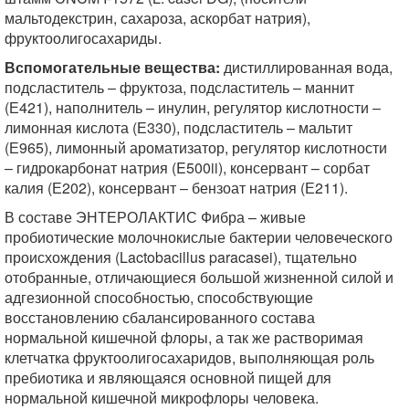
мальтодекстрин, сахароза, аскорбат натрия),
фруктоолигосахариды.
Вспомогательные вещества:
дистиллированная вода,
подсластитель – фруктоза, подсластитель – маннит
(Е421), наполнитель – инулин, регулятор кислотности –
лимонная кислота (Е330), подсластитель – мальтит
(Е965), лимонный ароматизатор, регулятор кислотности
– гидрокарбонат натрия (E500ii), консервант – сорбат
калия (Е202), консервант – бензоат натрия (Е211).
В составе ЭНТЕРОЛАКТИС Фибра – живые
пробиотические молочнокислые бактерии человеческого
происхождения (Lactobacillus paracasei), тщательно
отобранные, отличающиеся большой жизненной силой и
адгезионной способностью, способствующие
восстановлению сбалансированного состава
нормальной кишечной флоры, а так же растворимая
клетчатка фруктоолигосахаридов, выполняющая роль
пребиотика и являющаяся основной пищей для
нормальной кишечной микрофлоры человека.