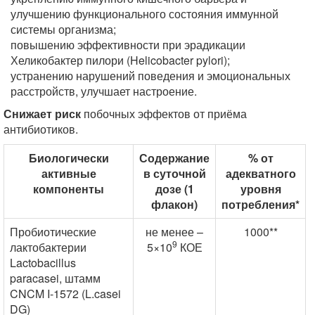
улучшению функционального состояния иммунной
системы организма;
повышению эффективности при эрадикации
Хеликобактер пилори (Helicobacter pylori);
устранению нарушений поведения и эмоциональных
расстройств, улучшает настроение.
Снижает риск
побочных эффектов от приёма
антибиотиков.
Биологически
Содержание
% от
активные
в суточной
адекватного
компоненты
дозе (1
уровня
флакон)
потребления*
Пробиотические
не менее –
1000**
9
лактобактерии
5×10
КОЕ
Lactobacillus
paracasei, штамм
CNCM I-1572 (L.casei
DG)