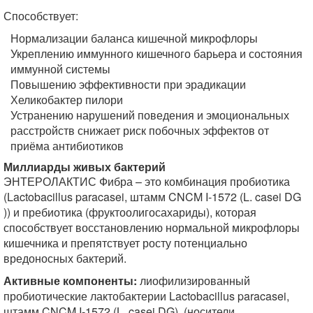
Способствует:
Нормализации баланса кишечной микрофлоры
Укреплению иммунного кишечного барьера и состояния
иммунной системы
Повышению эффективности при эрадикации
Хеликобактер пилори
Устранению нарушений поведения и эмоциональных
расстройств снижает риск побочных эффектов от
приёма антибиотиков
Миллиарды живых бактерий
ЭНТЕРОЛАКТИС Фибра – это комбинация пробиотика
(Lactobacillus paracasei, штамм CNCM I-1572 (L. casei DG
)) и пребиотика (фруктоолигосахариды), которая
способствует восстановлению нормальной микрофлоры
кишечника и препятствует росту потенциально
вредоносных бактерий.
Активные компоненты:
лиофилизированный
пробиотические лактобактерии Lactobacillus paracasei,
штамм CNCM I-1572 (L. casei DG), (носители