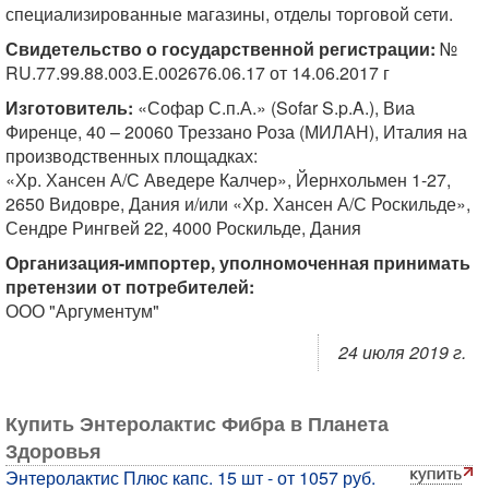
специализированные магазины, отделы торговой сети.
Свидетельство о государственной регистрации:
№
RU.77.99.88.003.E.002676.06.17 от 14.06.2017 г
Изготовитель:
«Софар С.п.А.» (Sofar S.p.A.), Виа
Фиренце, 40 – 20060 Треззано Роза (МИЛАН), Италия на
производственных площадках:
«Хр. Хансен А/С Аведере Калчер», Йернхольмен 1-27,
2650 Видовре, Дания и/или «Хр. Хансен А/С Роскильде»,
Сендре Рингвей 22, 4000 Роскильде, Дания
Организация-импортер, уполномоченная принимать
претензии от потребителей:
ООО "Аргументум"
24 июля 2019 г.
Купить Энтеролактис Фибра в Планета
Здоровья
Энтеролактис Плюс капс. 15 шт - от 1057 руб.