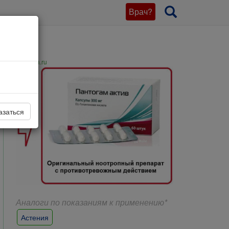
Врач?
pikfarma.ru
азаться
Аналоги по показаниям к применению*
Астения