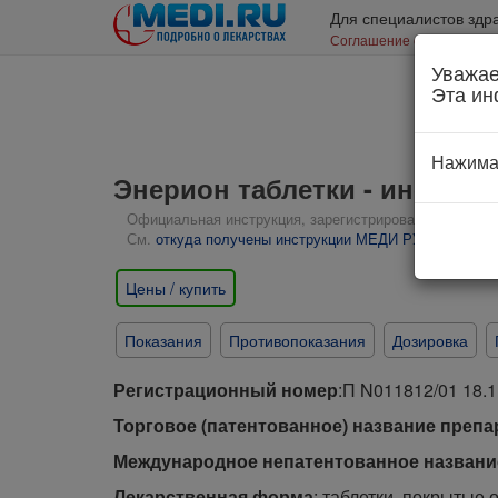
Для специалистов здр
Соглашение об использо
Уважае
Эта ин
Нажима
Энерион таблетки - инстру
Официальная инструкция, зарегистрированная Минздрав
См.
откуда получены инструкции МЕДИ РУ
Цены / купить
Показания
Противопоказания
Дозировка
Регистрационный номер
:П N011812/01 18.1
Торговое (патентованное) название препа
Международное непатентованное названи
Лекарственная форма
: таблетки, покрытые 