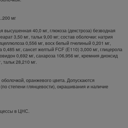
...200 мг
ая высушенная 40,0 мг, глюкоза (декстроза) безводная
еарат 3,50 мг, тальк 9,00 мг; состав оболочки: натрия
лцеллюлоза 0,556 мг, воск белый пчелиный 0,201 мг,
а 0,485 мг, сансет желтый FCF (Е110) 3,000 мг, глицерола
повидон 0,692 мг, сахароза 106,956 мг, кремния диоксид
 тальк 28,210 мг.
 оболочкой, оранжевого цвета. Допускаются
(по степени глянцевости), окрашивания и наличие
оцессы в ЦНС.