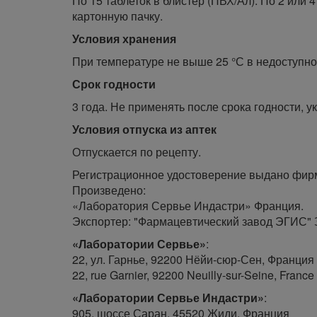
По 15 таблеток в блистер (ПВХ/Ал). По 2 или
картонную пачку.
Условия хранения
При температуре не выше 25 °С в недоступно
Срок годности
3 года. Не применять после срока годности, у
Условия отпуска из аптек
Отпускается по рецепту.
Регистрационное удостоверение выдано фир
Произведено:
«Лаборатория Сервье Индастри» Франция.
Экспортер: "Фармацевтический завод ЭГИС" 
«Лаборатории Сервье»
:
22, ул. Гарнье, 92200 Нёйи-сюр-Сен, Франция
22, rue Garnier, 92200 Neuilly-sur-Seine, France
«Лаборатории Сервье Индастри»
:
905, шоссе Саран, 45520 Жиди, Франция