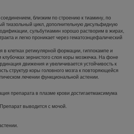
оединением, близким по строению к тиамину, по
ый тиазольный цикл, дополнительную дисульфидную
модификации, сульбутиамин хорошо растворим в жирах,
тракта и легко проникает через гематоэнцефалический
я в клетках ретикулярной формации, гиппокампе и
 и клубочках зернистого слоя коры мозжечка. На фоне
динация движения и увеличивается устойчивость к
сть структур коры головного мозга к повторяющейся
тическом лечении функциональной астении.
ация препарата в плазме крови достигаетмаксимума
в. Препарат выводится с мочой.
астении.