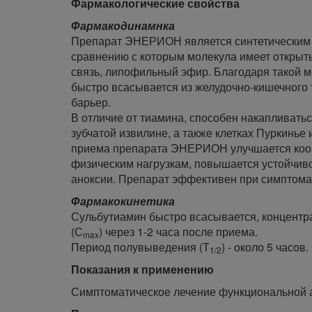
Фармакологические свойства
Фармакодинамнка
Препарат ЭНЕРИОН является синтетическим с
сравнению с которым молекула имеет открыт
связь, липофильный эфир. Благодаря такой 
быстро всасывается из желудочно-кишечного 
барьер.
В отличие от тиамина, способен накапливатьс
зубчатой извилине, а также клетках Пуркинье
приема препарата ЭНЕРИОН улучшается коор
физическим нагрузкам, повышается устойчиво
аноксии. Препарат эффективен при симптома
Фармакокинетика
Сульбутиамин быстро всасывается, концентр
(С
) через 1-2 часа после приема.
max
Период полувыведения (Т
) - около 5 часо
1/2
Показания к применению
Симптоматическое лечение функциональной 