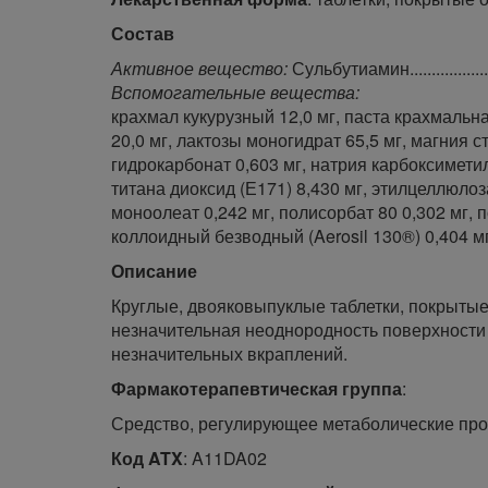
Состав
Активное вещество:
Сульбутиамин.................
Вспомогательные вещества:
крахмал кукурузный 12,0 мг, паста крахмальн
20,0 мг, лактозы моногидрат 65,5 мг, магния ст
гидрокарбонат 0,603 мг, натрия карбоксимети
титана диоксид (Е171) 8,430 мг, этилцеллюлоз
моноолеат 0,242 мг, полисорбат 80 0,302 мг, 
коллоидный безводный (Aerosil 130®) 0,404 мг,
Описание
Круглые, двояковыпуклые таблетки, покрытые
незначительная неоднородность поверхности 
незначительных вкраплений.
Фармакотерапевтическая группа
:
Средство, регулирующее метаболические пр
Код ATX
: A11DA02