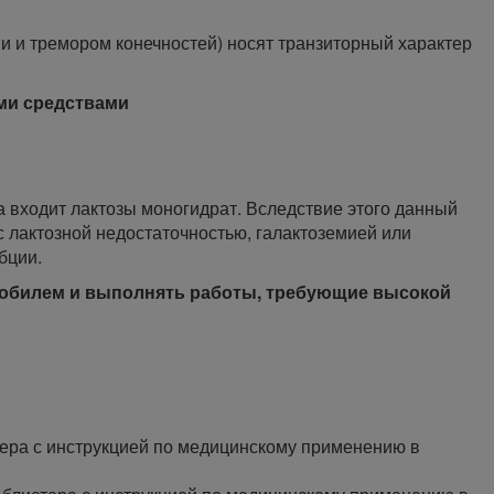
 и тремором конечностей) носят транзиторный характер
ми средствами
 входит лактозы моногидрат. Вследствие этого данный
с лактозной недостаточностью, галактоземией или
бции.
мобилем и выполнять работы, требующие высокой
стера с инструкцией по медицинскому применению в