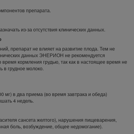
омпонентов препарата.
азначать из-за отсутствия клинических данных.
ю
ий, препарат не влияет на развитие плода. Тем не
клинических данных ЭНЕРИОН не рекомендуется
 время кормления грудью, так как в настоящее время не
ь в грудное молоко.
00 мг) в два приема (во время завтрака и обеда)
шать 4 недель.
расителя сансета желтого), нарушения пищеварения,
вная боль, возбуждение, общее недомогание).