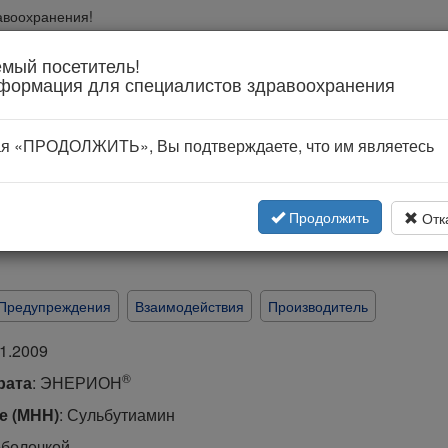
авоохранения!
вании
мый посетитель!
формация для специалистов здравоохранения
я «ПРОДОЛЖИТЬ», Вы подтверждаете, что им являетесь
кция по применению
ом РФ (по grls.rosminzdrav.ru)
Продолжить
Отк
Предупреждения
Взаимодействия
Производитель
1.2009
®
рата
: ЭНЕРИОН
е (МНН)
: Сульбутиамин
оболочкой.