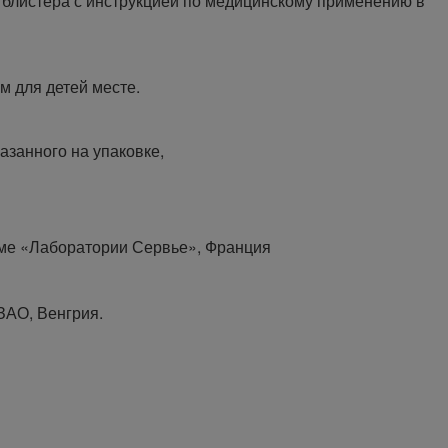
 4 блистера с инструкцией по медицинскому применению в
м для детей месте.
казанного на упаковке,
ме «Лаборатории Сервье», Франция
ЗАО, Венгрия.