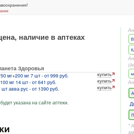
авоохранения!
вании
Ан
 цена, наличие в аптеках
В
К
Ан
(д
Планета Здоровья
м
0 мг+200 мг 7 шт - от 999 руб.
0 мг 14 шт - от 641 руб.
Ан
шт авва рус - от 1390 руб.
А
будет указана на сайте аптеки.
Д
П
* 
за