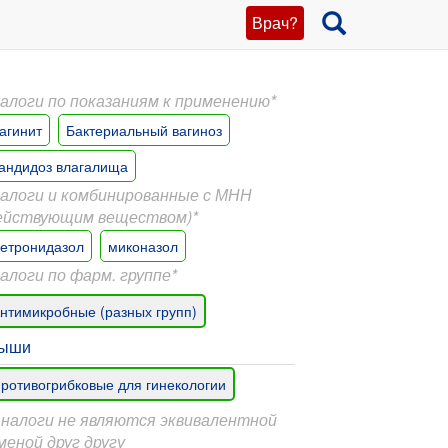
Врач?
алоги по показаниям к применению*
агинит
Бактериальный вагиноз
андидоз влагалища
алоги и комбинированные с МНН
ействующим веществом)*
етронидазол
миконазол
алоги по фарм. группе*
нтимикробные (разных групп)
ыши
ротивогрибковые для гинекологии
Аналоги не являются эквивалентной
меной друг другу