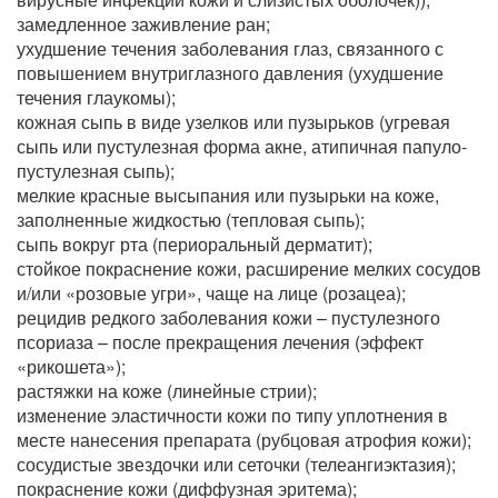
замедленное заживление ран;
ухудшение течения заболевания глаз, связанного с
повышением внутриглазного давления (ухудшение
течения глаукомы);
кожная сыпь в виде узелков или пузырьков (угревая
сыпь или пустулезная форма акне, атипичная папуло-
пустулезная сыпь);
мелкие красные высыпания или пузырьки на коже,
заполненные жидкостью (тепловая сыпь);
сыпь вокруг рта (периоральный дерматит);
стойкое покраснение кожи, расширение мелких сосудов
и/или «розовые угри», чаще на лице (розацеа);
рецидив редкого заболевания кожи – пустулезного
псориаза – после прекращения лечения (эффект
«рикошета»);
растяжки на коже (линейные стрии);
изменение эластичности кожи по типу уплотнения в
месте нанесения препарата (рубцовая атрофия кожи);
сосудистые звездочки или сеточки (телеангиэктазия);
покраснение кожи (диффузная эритема);