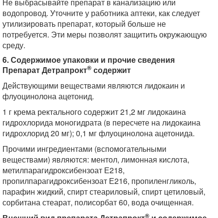
Не выбрасывайте препарат в канализацию или
водопровод. Уточните у работника аптеки, как следует
утилизировать препарат, который больше не
потребуется. Эти меры позволят защитить окружающую
среду.
6. Содержимое упаковки и прочие сведения
®
Препарат Детрапрокт
содержит
Действующими веществами являются лидокаин и
флуоцинолона ацетонид.
1 г крема ректального содержит 21,2 мг лидокаина
гидрохлорида моногидрата (в пересчете на лидокаина
гидрохлорид 20 мг); 0,1 мг флуоцинолона ацетонида.
Прочими ингредиентами (вспомогательными
веществами) являются: ментол, лимонная кислота,
метилпарагидроксибензоат Е218,
пропилпарагидроксибензоат Е216, пропиленгликоль,
парафин жидкий, спирт стеариловый, спирт цетиловый,
сорбитана стеарат, полисорбат 60, вода очищенная.
®
Внешний вид препарата Детрапрокт
и содержимое