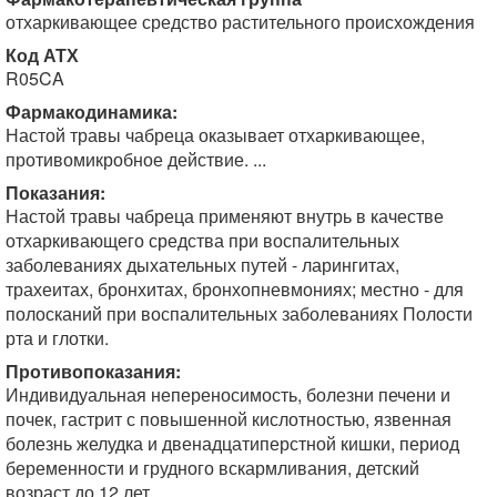
отхаркивающее средство растительного происхожде­ния
Код АТХ
R05CA
Фармакодинамика:
Настой травы чабреца оказывает отхаркивающее,
противомикробное действие. ...
Показания:
Настой травы чабреца применяют внутрь в качестве
отхаркивающего средства при воспалительных
заболеваниях дыхательных путей - ларингитах,
трахеитах, бронхитах, бронхопневмониях; местно - для
полосканий при воспалительных заболеваниях Полости
рта и глотки.
Противопоказания:
Индивидуальная непереносимость, болезни печени и
почек, гастрит с повышенной кислотностью, язвенная
болезнь желудка и двенадцатиперстной кишки, период
беременности и грудного вскармливания, детский
возраст до 12 лет.