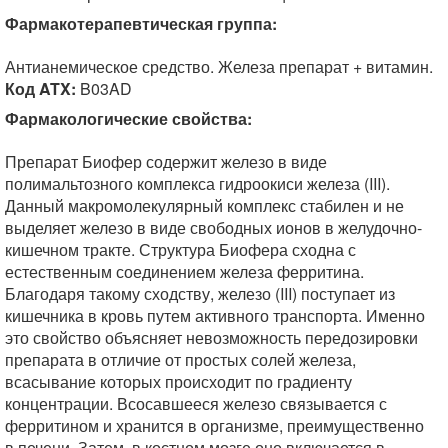
Фармакотерапевтическая группа:
Антианемическое средство. Железа препарат + витамин.
Код ATX:
B03AD
Фармакологические свойства:
Препарат Биофер содержит железо в виде
полимальтозного комплекса гидроокиси железа (III).
Данный макромолекулярный комплекс стабилен и не
выделяет железо в виде свободных ионов в желудочно-
кишечном тракте. Структура Биофера сходна с
естественным соединением железа ферритина.
Благодаря такому сходству, железо (III) поступает из
кишечника в кровь путем активного транспорта. Именно
это свойство объясняет невозможность передозировки
препарата в отличие от простых солей железа,
всасывание которых происходит по градиенту
концентрации. Всосавшееся железо связывается с
ферритином и хранится в организме, преимущественно
в печени. Затем, в костном мозге оно включается в