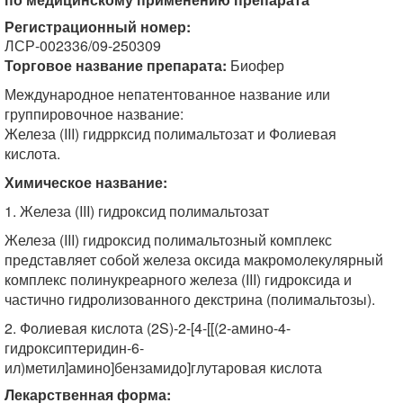
Регистрационный номер:
ЛСР-002336/09-250309
Торговое название препарата:
Биофер
Международное непатентованное название или
группировочное название:
Железа (III) гидррксид полимальтозат и Фолиевая
кислота.
Химическое название:
1. Железа (III) гидроксид полимальтозат
Железа (III) гидроксид полимальтозный комплекс
представляет собой железа оксида макромолекулярный
комплекс полинукреарного железа (III) гидроксида и
частично гидролизованного декстрина (полимальтозы).
2. Фолиевая кислота (2S)-2-[4-[[(2-амино-4-
гидроксиптеридин-6-
ил)метил]амино]бензамидо]глутаровая кислота
Лекарственная форма: