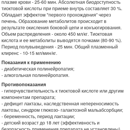
плазме крови - 25-60 мин. Абсолютная биодоступность
тиоктовой кислоты при приеме внутрь составляет 30 %.
Обладает эффектом "первого прохождения” через
печень. Образование метаболитов происходит в
результате окисления боковой цепи и конъюгирования.
Объем распределения - около 450 мл/кг. Тиоктовая
кислота и ее метаболиты выводятся почками (80-90 %).
Период полувыведения - 25 мин. Общий плазменный
клиренс - 10-15 мл/мин/кг.
Показания к применению
- диабетическая полинейропатия;
- алкогольная полинейропатия.
Противопоказания
- гиперчувствительность к тиоктовой кислоте или другим
компонентам препарата;
- дефицит лактазы, наследственная непереносимость
лактозы, синдром глюкозо- галактозной мальабсорбции;
- беременность, период лактации;
- детский возраст до 18 лет (эффективность и
безопасность применения препарата не установлены).