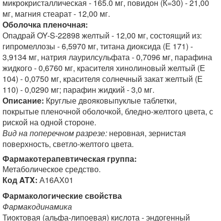
микрокристаллическая - 165.0 мг, повидон (К=30) - 21,00
мг, магния стеарат - 12,00 мг.
Оболочка пленочная:
Опадрай OY-S-22898 желтый - 12,00 мг, состоящий из:
гипромеллозы - 6,5970 мг, титана диоксида (Е 171) -
3,9134 мг, натрия лаурилсульфата - 0,7096 мг, парафина
жидкого - 0,6760 мг, красителя хинолиновый желтый (Е
104) - 0,0750 мг, красителя солнечный закат желтый (Е
110) - 0,0290 мг; парафин жидкий - 3,0 мг.
Описание:
Круглые двояковыпуклые таблетки,
покрытые пленочной оболочкой, бледно-желтого цвета, с
риской на одной стороне.
Вид на поперечном разрезе:
неровная, зернистая
поверхность, светло-желтого цвета.
Фармакотерапевтическая группа:
Метаболическое средство.
Код ATX:
А16АХ01
Фармакологические свойства
Фармакодинамика
Тиоктовая (альфа-липоевая) кислота - эндогенный