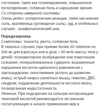
состоянии, таких как головокружение, повышенное
потоотделение, головная боль и нарушение зрения.
Со стороны иммунной системы:
Очень редко:
аллергические реакции, такие как кожная
сыпь, крапивница (уртикарная сыпь), зуд,
в отдельных
случаях
- анафилактический шок.
Передозировка
Симптомы:
тошнота, рвота, головная боль.
В тяжелых случаях (при приеме более 20 таблеток по
300 мг для взрослых или в дозе > 50 мг/кг массы тела у
детей): психомоторное возбуждение или помутнение
сознания, генерализованные судороги, выраженные
нарушения кислотно-щелочного равновесия с
лактоацидозом, гипогликемия (вплоть до развития
комы), острый некроз скелетных мышц, гемолиз, ДВС-
синдром, подавление деятельности костного мозга,
полиорганная недостаточность.
Лечение:
При подозрении на сильную интоксикацию
тиоктовой кислотой рекомендуется экстренная
госпитализация и начало применения мер в