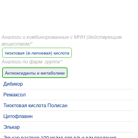
Аналоги и комбинированные с МНН (действующим
веществом)*
тиоктовая (a-липоевая) кислота
Аналоги по фарм. группе*
Антиоксиданты и метаболики
Дибикор
Ремаксол
Тиоктовая кислота Полисан
Цитофлавин
Элькар
Элькар раствор 100 мг/мл для в/в и в/м введения