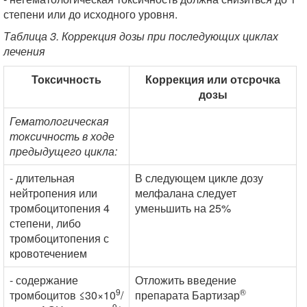
степени или до исходного уровня.
Таблица 3. Коррекция дозы при последующих циклах
лечения
Токсичность
Коррекция или отсрочка
дозы
Гематологическая
токсичность в ходе
предыдущего цикла:
- длительная
В следующем цикле дозу
нейтропения или
мелфалана следует
тромбоцитопения 4
уменьшить на 25%
степени, либо
тромбоцитопения с
кровотечением
- содержание
Отложить введение
9
®
тромбоцитов ≤30×10
/
препарата Бартизар
9