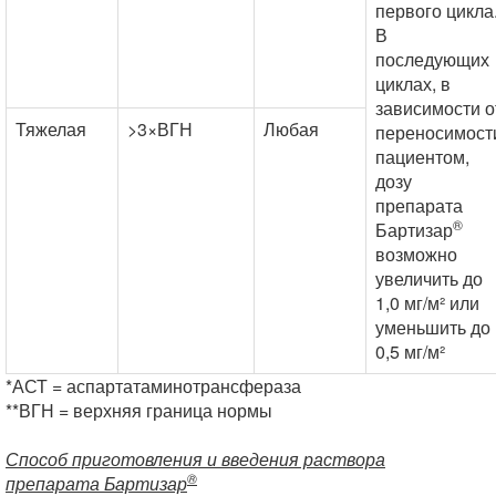
первого цикла
В
последующих
циклах, в
зависимости о
Тяжелая
>3×ВГН
Любая
переносимост
пациентом,
дозу
препарата
®
Бартизар
возможно
увеличить до
1,0 мг/м² или
уменьшить до
0,5 мг/м²
*АСТ = аспартатаминотрансфераза
**ВГН = верхняя граница нормы
Способ приготовления и введения раствора
®
препарата Бартизар