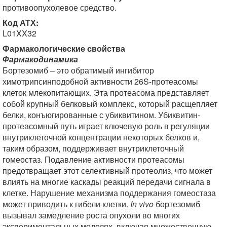
противоопухолевое средство.
Код АТХ:
L01XX32
Фармакологические свойства
Фармакодинамика
Бортезомиб – это обратимый ингибитор
химотрипсинподобной активности 26S-протеасомы
клеток млекопитающих. Эта протеасома представляет
собой крупный белковый комплекс, который расщепляет
белки, конъюгированные с убиквитином. Убиквитин-
протеасомный путь играет ключевую роль в регуляции
внутриклеточной концентрации некоторых белков и,
таким образом, поддерживает внутриклеточный
гомеостаз. Подавление активности протеасомы
предотвращает этот селективный протеолиз, что может
влиять на многие каскады реакций передачи сигнала в
клетке. Нарушение механизма поддержания гомеостаза
может приводить к гибели клетки.
In vivo
бортезомиб
вызывал замедление роста опухоли во многих
экспериментальных моделях, включая множественную