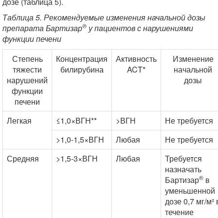
дозе (таблица 5).
Таблица 5. Рекомендуемые изменения начальной дозы
®
препарата Бартизар
у пациентов с нарушениями
функции печени
Степень
Концентрация
Активность
Изменение
тяжести
билирубина
ACT*
начальной
нарушений
дозы
функции
печени
Легкая
≤1,0×ВГН**
>ВГН
Не требуется
>1,0-1,5×ВГН
Любая
Не требуется
Средняя
>1,5-3×ВГН
Любая
Требуется
назначать
®
Бартизар
в
уменьшенной
дозе 0,7 мг/м² 
течение