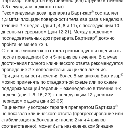
Бартизар
вводится внутривенно (в/в) струйно в течение
3-5 секунд или подкожно (п/к).
®
Рекомендуемая доза препарата Бартизар
составляет
1,3 мг/м² площади поверхности тела два раза в неделю в
течение 2-х недель (дни 1, 4, 8 и 11), с последующим 10-
дневным перерывом (дни 12-21). Между введением
®
последовательных доз препарата Бартизар
должно
пройти не менее 72 ч.
Степень клинического ответа рекомендуется оценивать
после проведения 3-х и 5-ти циклов лечения. В случае
достижения полного клинического ответа рекомендуется
проведение 2-х дополнительных циклов лечения.
®
При длительности лечения более 8-ми циклов Бартизар
можно применять по стандартной схеме или по схеме
поддерживающей терапии – еженедельно в течение 4-х
недель (дни 1, 8, 15, 22) с последующим 13-дневным
периодом отдыха (дни 23-35).
®
Пациентам, у которых терапия препаратом Бартизар
не показала клинического ответа (прогрессирование или
стабилизация заболевания после 2 или 4 циклов
соответственно), может быть назначена комбинация