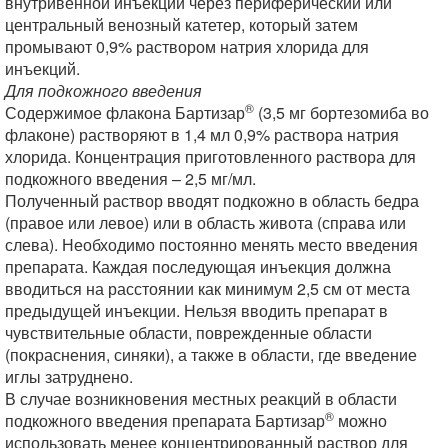
внутривенной инъекции через периферический или
центральный венозный катетер, который затем
промывают 0,9% раствором натрия хлорида для
инъекций.
Для подкожного введения
®
Содержимое флакона Бартизар
(3,5 мг бортезомиба во
флаконе) растворяют в 1,4 мл 0,9% раствора натрия
хлорида. Концентрация приготовленного раствора для
подкожного введения – 2,5 мг/мл.
Полученный раствор вводят подкожно в область бедра
(правое или левое) или в область живота (справа или
слева). Необходимо постоянно менять место введения
препарата. Каждая последующая инъекция должна
вводиться на расстоянии как минимум 2,5 см от места
предыдущей инъекции. Нельзя вводить препарат в
чувствительные области, поврежденные области
(покраснения, синяки), а также в области, где введение
иглы затруднено.
В случае возникновения местных реакций в области
®
подкожного введения препарата Бартизар
можно
использовать менее концентрированный раствор для