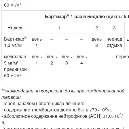
60 мг/м²
®
Бартизар
1 раз в неделю (циклы 5-
Неделя
1
2
3
®
Бартизар
день
–
–
–
день
период
1,3 мг/м²
1
8
отдыха
мелфалан
день
день
день
день
перио
9 мг/м² +
1
2
3
4
преднизон
60 мг/м²
Рекомендации по коррекции дозы при комбинированной
терапии
Перед началом нового цикла лечения:
9
- содержание тромбоцитов должно быть ≥70×10
/л,
9
- абсолютное содержание нейтрофилов (АСН) ≥1,0×10
/
л,
- негематологическая токсичность должна снизиться до 1