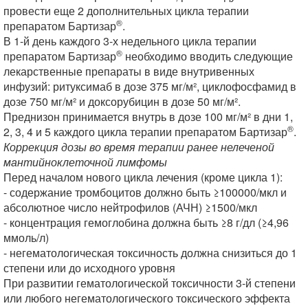
провести еще 2 дополнительных цикла терапии
®
препаратом Бартизар
.
В 1-й день каждого 3-х недельного цикла терапии
®
препаратом Бартизар
необходимо вводить следующие
лекарственные препараты в виде внутривенных
инфузий: ритуксимаб в дозе 375 мг/м², циклофосфамид в
дозе 750 мг/м² и доксорубицин в дозе 50 мг/м².
Преднизон принимается внутрь в дозе 100 мг/м² в дни 1,
®
2, 3, 4 и 5 каждого цикла терапии препаратом Бартизар
.
Коррекция дозы во время терапии ранее нелеченой
мантийноклеточной лимфомы
Перед началом нового цикла лечения (кроме цикла 1):
- содержание тромбоцитов должно быть ≥100000/мкл и
абсолютное число нейтрофилов (АЧН) ≥1500/мкл
- концентрация гемоглобина должна быть ≥8 г/дл (≥4,96
ммоль/л)
- негематологическая токсичность должна снизиться до 1
степени или до исходного уровня
При развитии гематологической токсичности 3-й степени
или любого негематологического токсического эффекта