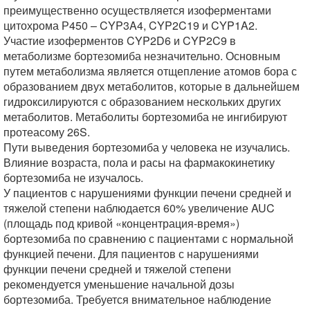
преимущественно осуществляется изоферментами
цитохрома Р450 – CYP3A4, CYP2C19 и CYP1A2.
Участие изоферментов CYP2D6 и CYP2C9 в
метаболизме бортезомиба незначительно. Основным
путем метаболизма является отщепление атомов бора с
образованием двух метаболитов, которые в дальнейшем
гидроксилируются с образованием нескольких других
метаболитов. Метаболиты бортезомиба не ингибируют
протеасому 26S.
Пути выведения бортезомиба у человека не изучались.
Влияние возраста, пола и расы на фармакокинетику
бортезомиба не изучалось.
У пациентов с нарушениями функции печени средней и
тяжелой степени наблюдается 60% увеличение AUC
(площадь под кривой «концентрация-время»)
бортезомиба по сравнению с пациентами с нормальной
функцией печени. Для пациентов с нарушениями
функции печени средней и тяжелой степени
рекомендуется уменьшение начальной дозы
бортезомиба. Требуется внимательное наблюдение