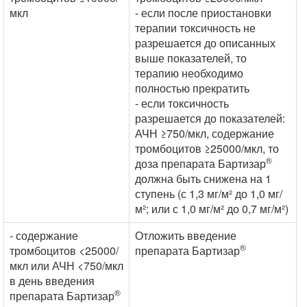
мкл
- если после приостановки
терапии токсичность не
разрешается до описанных
выше показателей, то
терапию необходимо
полностью прекратить
- если токсичность
разрешается до показателей:
АЧН ≥750/мкл, содержание
тромбоцитов ≥25000/мкл, то
®
доза препарата Бартизар
должна быть снижена на 1
ступень (с 1,3 мг/м² до 1,0 мг/
м²; или с 1,0 мг/м² до 0,7 мг/м²)
- содержание
Отложить введение
®
тромбоцитов <25000/
препарата Бартизар
мкл или АЧН <750/мкл
в день введения
®
препарата Бартизар