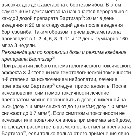
высоких доз дексаметазона с бортезомибом. В этом
случае 40 мг дексаметазона назначается перорально с
®
каждой дозой препарата Бартизар
: 20 мг в день
введения и 20 мг в следующий день после введения
бортезомиба. Таким образом, прием дексаметазона
производят в 1, 2, 4, 5, 8, 9, 11 и 12 день, суммарно 160
мг за З недели.
Рекомендации по коррекции дозы и режима введения
®
препарата Бартизар
При развитии любого негематологического токсического
эффекта 3-й степени или гематологической токсичности
4-й степени, за исключением нейропатии, лечение
®
препаратом Бартизар
следует приостановить. После
исчезновения симптомов токсичности лечение
препаратом можно возобновить в дозе, сниженной на
25% (дозу 1,3 мг/м² снижают до 1,0 мг/м²; дозу 1,0 мг/м²
снижают до 0,7 мг/м²). Если симптомы токсичности не
исчезают или появляются вновь при минимальной дозе,
то следует рассмотреть возможность отмены препарата
®
Бартизар
, если только польза от его применения явно