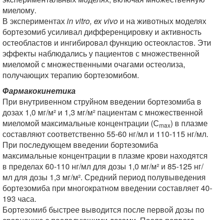
миелому.
В экспериментах
in vitro, ex vivo
и на животных моделях
бортезомиб усиливал дифференцировку и активность
остеобластов и ингибировал функцию остеокластов. Эти
эффекты наблюдались у пациентов с множественной
миеломой с множественными очагами остеолиза,
получающих терапию бортезомибом.
Фармакокинетика
При внутривенном струйном введении бортезомиба в
дозах 1,0 мг/м² и 1,3 мг/м² пациентам с множественной
миеломой максимальные концентрации (С
) в плазме
max
составляют соответственно 55-60 нг/мл и 110-115 нг/мл.
При последующем введении бортезомиба
максимальные концентрации в плазме крови находятся
в пределах 60-110 нг/мл для дозы 1,0 мг/м² и 85-125 нг/
мл для дозы 1,3 мг/м². Средний период полувыведения
бортезомиба при многократном введении составляет 40-
193 часа.
Бортезомиб быстрее выводится после первой дозы по