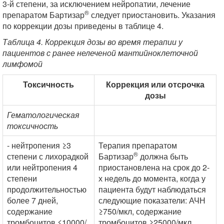
3-й степени, за исключением нейропатии, лечение
®
препаратом Бартизар
следует приостановить. Указания
по коррекции дозы приведены в таблице 4.
Таблица 4. Коррекция дозы во время терапии у
пациентов с ранее нелеченой мантийноклеточной
лимфомой
Токсичность
Коррекция или отсрочка
дозы
Гематологическая
токсичность
- нейтропения ≥3
Терапия препаратом
®
степени с лихорадкой
Бартизар
должна быть
или нейтропения 4
приостановлена на срок до 2-
степени
х недель до момента, когда у
продолжительностью
пациента будут наблюдаться
более 7 дней,
следующие показатели: АЧН
содержание
≥750/мкл, содержание
тромбоцитов ≤10000/
тромбоцитов ≥25000/мкл