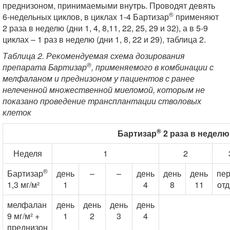
преднизоном, принимаемыми внутрь. Проводят девять
®
6-недельных циклов, в циклах 1-4 Бартизар
применяют
2 раза в неделю (дни 1, 4, 8,11, 22, 25, 29 и 32), а в 5-9
циклах – 1 раз в неделю (дни 1, 8, 22 и 29), таблица 2.
Таблица 2. Рекомендуемая схема дозирования
®
препарата Бартизар
, применяемого в комбинации с
мелфаланом и преднизоном у пациентов с ранее
нелеченной множественной миеломой, которым не
показано проведение трансплантации стволовых
клеток
®
Бартизар
2 раза в неделю 
Неделя
1
2
®
Бартизар
день
–
–
день
день
день
пе
1,3 мг/м²
1
4
8
11
от
мелфалан
день
день
день
день
9 мг/м² +
1
2
3
4
преднизон