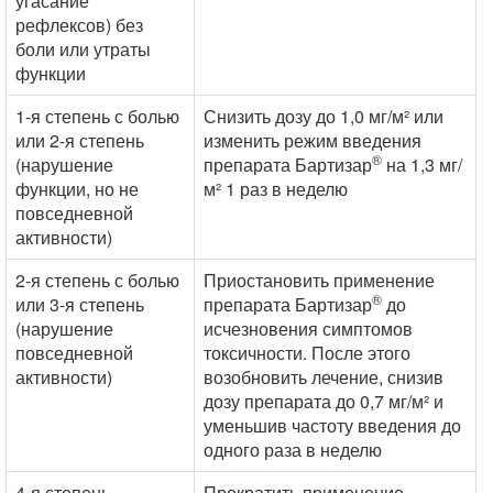
угасание
рефлексов) без
боли или утраты
функции
1-я степень с болью
Снизить дозу до 1,0 мг/м² или
или 2-я степень
изменить режим введения
®
(нарушение
препарата Бартизар
на 1,3 мг/
функции, но не
м² 1 раз в неделю
повседневной
активности)
2-я степень с болью
Приостановить применение
®
или 3-я степень
препарата Бартизар
до
(нарушение
исчезновения симптомов
повседневной
токсичности. После этого
активности)
возобновить лечение, снизив
дозу препарата до 0,7 мг/м² и
уменьшив частоту введения до
одного раза в неделю
4-я степень
Прекратить применение