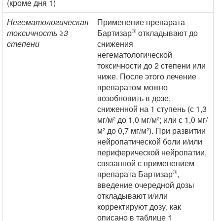
(кроме дня 1)
Негематологическая
Применение препарата
®
токсичность ≥3
Бартизар
откладывают до
степени
снижения
негематологической
токсичности до 2 степени или
ниже. После этого лечение
препаратом можно
возобновить в дозе,
сниженной на 1 ступень (с 1,3
мг/м² до 1,0 мг/м²; или с 1,0 мг/
м² до 0,7 мг/м²). При развитии
нейропатической боли и/или
периферической нейропатии,
связанной с применением
®
препарата Бартизар
,
введение очередной дозы
откладывают и/или
корректируют дозу, как
описано в таблице 1