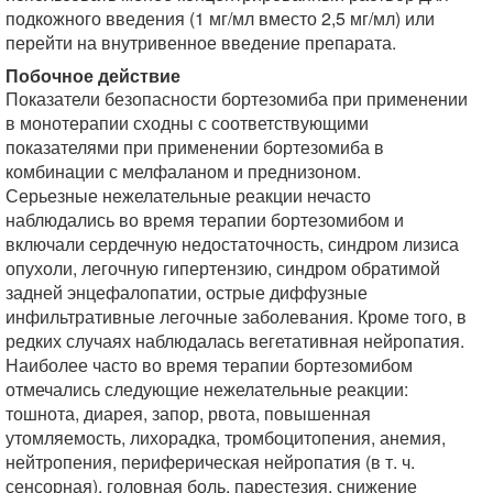
подкожного введения (1 мг/мл вместо 2,5 мг/мл) или
перейти на внутривенное введение препарата.
Побочное действие
Показатели безопасности бортезомиба при применении
в монотерапии сходны с соответствующими
показателями при применении бортезомиба в
комбинации с мелфаланом и преднизоном.
Серьезные нежелательные реакции нечасто
наблюдались во время терапии бортезомибом и
включали сердечную недостаточность, синдром лизиса
опухоли, легочную гипертензию, синдром обратимой
задней энцефалопатии, острые диффузные
инфильтративные легочные заболевания. Кроме того, в
редких случаях наблюдалась вегетативная нейропатия.
Наиболее часто во время терапии бортезомибом
отмечались следующие нежелательные реакции:
тошнота, диарея, запор, рвота, повышенная
утомляемость, лихорадка, тромбоцитопения, анемия,
нейтропения, периферическая нейропатия (в т. ч.
сенсорная), головная боль, парестезия, снижение