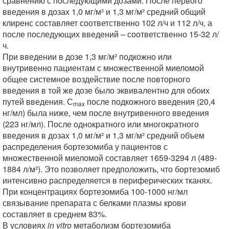
сравнению с последующими дозами. После первого
введения в дозах 1,0 мг/м² и 1,3 мг/м² средний общий
клиренс составляет соответственно 102 л/ч и 112 л/ч, а
после последующих введений – соответственно 15-32 л/
ч.
При введении в дозе 1,3 мг/м² подкожно или
внутривенно пациентам с множественной миеломой
общее системное воздействие после повторного
введения в той же дозе было эквивалентно для обоих
путей введения. С
после подкожного введения (20,4
max
нг/мл) была ниже, чем после внутривенного введения
(223 нг/мл). После однократного или многократного
введения в дозах 1,0 мг/м² и 1,3 мг/м² средний объем
распределения бортезомиба у пациентов с
множественной миеломой составляет 1659-3294 л (489-
1884 л/м²). Это позволяет предположить, что бортезомиб
интенсивно распределяется в периферических тканях.
При концентрациях бортезомиба 100-1000 нг/мл
связывание препарата с белками плазмы крови
составляет в среднем 83%.
В условиях
in vitro
метаболизм бортезомиба