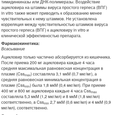
тимидинкиназы или ДНК-полимеразы. Воздействие
ацикловира на штаммы вируса простого герпеса (ВПГ)
in vitro также может приводить к образованию менее
чувствительных к нему штаммов. Не установлена
корреляция между чувствительностью штаммов вируса
простого герпеса (ВПГ) к ацикловиру in vitro и
клинической эффективностью препарата.
Фармакокинетика:
Всасывание
Ацикловир только частично абсорбируется из кишечника.
После приема 200 мг ациклови­ра каждые 4 часа
средняя максимальная равновесная концентрация в
плазме (Css
) составляла 3,1 мкМ (0,7 мкг/мг), а
max
средняя равновесная минимальная концентрация в
плазме (Css
) была 1,8 мкМ (0,4 мкг/мл). При приеме
min
400 мг и 800 мг ацикловира каждые 4 часа Css
max
составляла 5,3 мкМ (1,2 мкг/мл) и 8 мкМ (1,8 мкг/мл)
соответственно, a Css
2,7 мкМ (0,6 мкг/мл) и 4 мкМ (0,9
min
мкг/мл), соответственно.