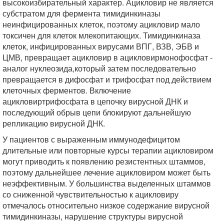
высокоизбирательный характер. Ацикловир не является
субстратом для фермента тимидинкиназы
неинфицированных клеток, поэтому ацикловир мало
токсичен для клеток млекопитающих. Тимидинкиназа
клеток, инфицированных вирусами ВПГ, ВЗВ, ЭБВ и
ЦМВ, превращает ацикловир в ацикловирмонофосфат -
аналог нуклеозида,который затем последовательно
превращается в дифосфат и трифосфат под действием
клеточных ферментов. Включение
ацикловиртрифосфата в цепочку вирусной ДНК и
последующий обрыв цепи блокируют дальнейшую
репликацию вирусной ДНК.
У пациентов с выраженным иммунодефицитом
длительные или повторные курсы терапии ацикловиром
могут приводить к появлению резистентных штаммов,
поэтому дальнейшее лечение ацикловиром может быть
неэффективным. У большинства выделенных штаммов
со сниженной чувствительностью к ацикловиру
отмечалось относительно низкое содержание вирусной
тимидинкиназы, нарушение структуры вирусной