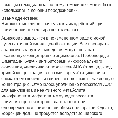
помощью гемодиализа, поэтому гемодиализ может быть
использован в лечении передозировки.
Взаимодействие:
Никаких клинически значимых взаимодействий при
применении ацикловира не отмечалось.
Ацикловир выводится в неизмененном виде с мочой
путем активной канальцевой секреции. Все препараты с
аналогичным путем выведения могут повышать
плазменную концентрацию ацикловира. Пробенецид и
циметидин, будучи ингибиторами микросомального
окисления, увеличивают показатель AUC ("площадь под
кривой концентрация в плазме - время") ацикловира,
снижают его почечный клиренс и повышают плазменную
концентрацию. Отмечалось увеличение показателя AUC
для ацикловира и неактивного метаболита
микофенолата мофетила, иммунодепрессанта,
применяющегося в трансплантологии, при
одновременном применении обоих препаратов. Однако,
коррекции дозы не требуется вследствие широкого