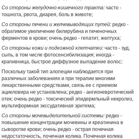
Со стороны желудочно-кишечного тракта:
часто -
тошнота, рвота, диарея, боль в животе;
Со стороны печени и желчевыводящих путей:
редко -
обратимое увеличение билирубина и печеночных
ферментов в крови; очень редко - гепатит, желтуха;
Со стороны кожи и подкожной клетчатки:
часто - зуд,
сыпь, в том числе фото­сенсибилизация; иногда -
крапивница, быстрое диффузное выпадение волос;
Поскольку такой тип алопеции наблюдается при
различных заболеваниях и при терапии многими
лекарственными средствами, связь ее с приемом
ацикловира не установлена; редко - ангионевротический
отек; очень редко - токсический эпидермльный некролиз,
мультиформная экссудативная эритема;
Со стороны мочевыделительной системы:
редко -
повышение концентрации мочевины и креатинина в
сыворотке крови; очень редко - острая почечная
недостаточность, почечная колика. Почечная колика