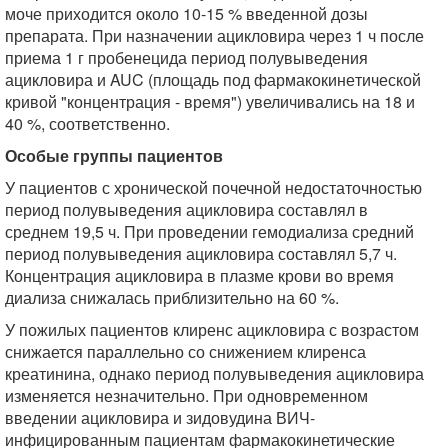
моче приходится около 10-15 % введенной дозы
препарата. При назначении ацикловира через 1 ч после
приема 1 г пробенецида период полувыведения
ацикловира и AUC (площадь под фармакокине­тической
кривой "концентрация - время") увеличивались на 18 и
40 %, соответственно.
Особые группы пациентов
У пациентов с хронической почечной недостаточностью
период полувыведения ацикловира составлял в
среднем 19,5 ч. При проведении гемодиализа средний
период полувыведения ацикловира составлял 5,7 ч.
Концентрация ацикловира в плазме крови во время
диализа снижалась приблизительно на 60 %.
У пожилых пациентов клиренс ацикловира с возрастом
снижается параллельно со снижением клиренса
креатинина, однако период полувыведения ацикловира
изменяется незначительно. При одновременном
введении ацикловира и зидовудина ВИЧ-
инфицированным пациентам фармакокинетические