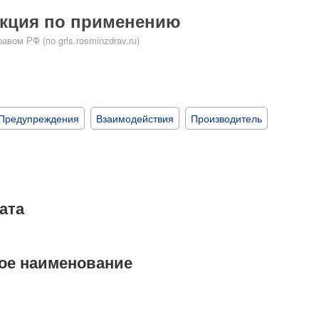
укция по применению
ом РФ (по grls.rosminzdrav.ru)
Предупреждения
Взаимодействия
Производитель
ата
ое наименование