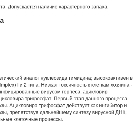
та. Допускается наличие характерного запаха.
а
етический аналог нуклеозида тимидина; высокоактивен в
plex) I и 2 типа. Низкая токсичность к клеткам хозяина -
 инфицированные вирусом герпеса, ацикловир
цикловира трифосфат. Первый этап данного процесса
азы. Ацикловира трифосфат действует как ингибитор и
зы, препятствуя дальнейшему синтезу вирусной ДНК,
льные клеточные процессы.