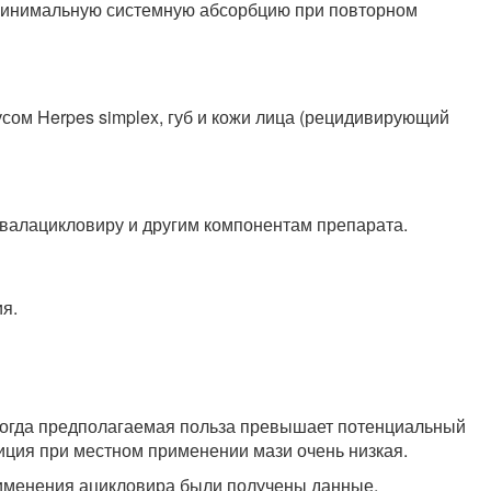
минимальную системную абсорбцию при повторном
ом Herpes simplex, губ и кожи лица (рецидивирующий
 валацикловиру и другим компонентам препарата.
я.
 когда предполагаемая польза превышает потенциальный
зиция при местном применении мази очень низкая.
рименения ацикловира были получены данные,