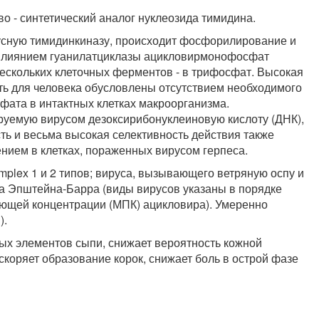
о - синтетический аналог нуклеозида тимидина.
усную тимидинкиназу, происходит фосфорилирование и
влиянием гуанилатциклазы ацикловирмонофосфат
ескольких клеточных ферментов - в трифосфат. Высокая
сть для человека обусловлены отсутствием необходимого
ата в интактных клетках макроорганизма.
руемую вирусом дезоксирибонуклеиновую кислоту (ДНК),
ь и весьма высокая селективность действия также
ием в клетках, пораженных вирусом герпеса.
mplex 1 и 2 типов; вируса, вызывающего ветряную оспу и
уса Эпштейна-Барра (виды вирусов указаны в порядке
ющей концентрации (МПК) ацикловира). Умеренно
).
ых элементов сыпи, снижает вероятность кожной
коряет образование корок, снижает боль в острой фазе