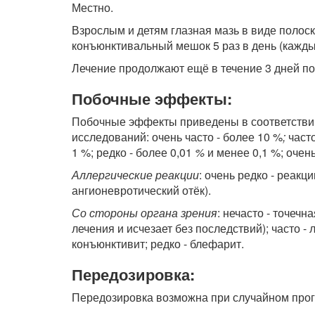
Местно.
Взрослым и детям глазная мазь в виде полос
конъюнктивальный мешок 5 раз в день (кажды
Лечение продолжают ещё в течение 3 дней п
Побочные эффекты:
Побочные эффекты приведены в соответствии 
исследований: очень часто - более 10 %
;
часто
1 %; редко - более 0,01
%
и менее 0,1 %; очень
Аллергические реакции
: очень редко - реакц
ангионевротический отёк).
Со стороны органа зрения
: нечасто - точеч
лечения и исчезает без последствий); часто -
конъюнктивит; редко - блефарит.
Передозировка:
Передозировка возможна при случайном про