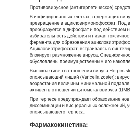
Противовирусное (антигерпетическое) средств
В инфицированных клетках, содержащих вир
превращение в ацикловирмонофосфат. Под 
преобразуется в дифосфат и под действием н
избирательность действия и низкая токсично
фермента для образования ацикловиртрифосф
Ацикловиртрифосфат, встраиваясь в синтези
блокирует размножение вируса. Специфичност
обусловлены преимущественным его накоплен
Высокоактивен в отношении вируса Herpes si
опоясывающий лишай (Varicella zoster); вир
возрастания величины минимальной подавля
активен в отношении цитомегаловируса (ЦМВ
При герпесе предупреждает образование нов
диссеминации и висцеральных осложнений, ус
опоясывающего герпеса.
Фармакокинетика: