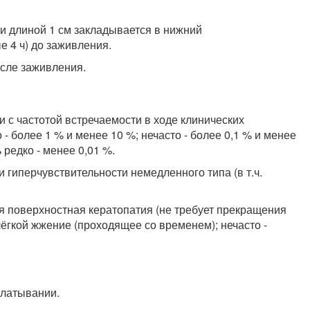
ки длиной 1 см закладывается в нижний
е 4 ч) до заживления.
осле заживления.
с частотой встречаемости в ходе клинических
 - более 1 % и менее 10 %; нечасто - более 0,1 % и менее
 редко - менее 0,01 %.
ии гиперчувствительности немедленного типа (в т.ч.
ная поверхностная кератопатия (не требует прекращения
 лёгкой жжение (проходящее со временем); нечасто -
глатывании.