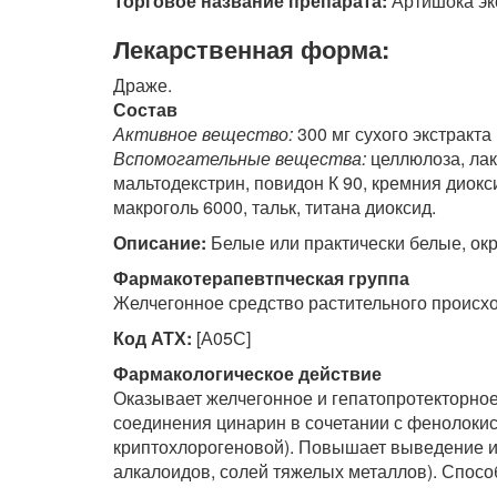
Торговое название препарата:
Артишока эк
Лекарственная форма:
Драже.
Состав
Активное вещество:
300 мг сухого экстракта
Вспомогательные вещества:
целлюлоза, лак
мальтодекстрин, повидон К 90, кремния диокс
макроголь 6000, тальк, титана диоксид.
Описание:
Белые или практически белые, ок
Фармакотерапевтпческая группа
Желчегонное средство растительного происх
Код АТХ:
[А05С]
Фармакологическое действие
Оказывает желчегонное и гепатопротекторно
соединения цинарин в сочетании с фенолокис
криптохлорогеновой). Повышает выведение из
алкалоидов, солей тяжелых металлов). Спос