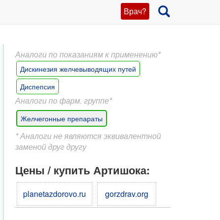
Врач?
Аналоги по показаниям к применению*
Дискинезия желчевыводящих путей
Диспепсия
Аналоги по фарм. группе*
Желчегонные препараты
* Аналоги не являются эквивалентной
заменой друг другу
Цены / купить Артишока:
planetazdorovo.ru
gorzdrav.org