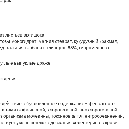
стракт
 из листьев артишока.
тозы моногидрат, магния стеарат, кукурузный крахмал,
ид, кальция карбонат, глицерин 85%, гипромеллоза,
руглые выпуклые драже
ождения.
е действие, обусловленное содержанием фенольного
лотами (кофеиновой, хлорогеновой, неохлорогеновой,
 организма мочевины, токсинов (в т.ч. нитросоединений,
обствует уменьшению содержания холестерина в крови.