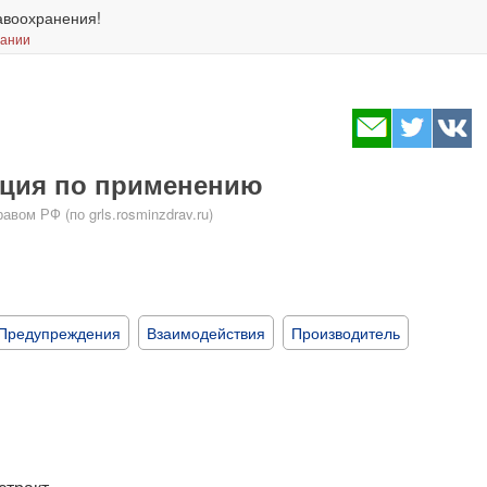
авоохранения!
вании
укция по применению
ом РФ (по grls.rosminzdrav.ru)
Предупреждения
Взаимодействия
Производитель