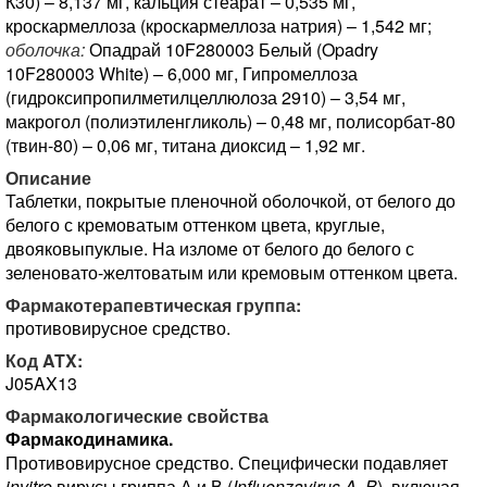
К30) – 8,137 мг, кальция стеарат – 0,535 мг,
кроскармеллоза (кроскармеллоза натрия) – 1,542 мг;
оболочка:
Опадрай 10F280003 Белый (Opadry
10F280003 White) – 6,000 мг, Гипромеллоза
(гидроксипропилметилцеллюлоза 2910) – 3,54 мг,
макрогол (полиэтиленгликоль) – 0,48 мг, полисорбат-80
(твин-80) – 0,06 мг, титана диоксид – 1,92 мг.
Описание
Таблетки, покрытые пленочной оболочкой, от белого до
белого с кремоватым оттенком цвета, круглые,
двояковыпуклые. На изломе от белого до белого с
зеленовато-желтоватым или кремовым оттенком цвета.
Фармакотерапевтическая группа:
противовирусное средство.
Код ATX:
J05AX13
Фармакологические свойства
Фармакодинамика.
Противовирусное средство. Специфически подавляет
invitro
вирусы гриппа А и В (
Influenzavirus A, B
), включая