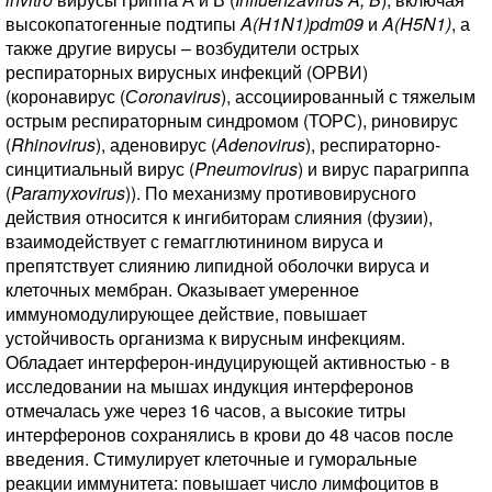
высокопатогенные подтипы
A(H1N1)pdm09
и
A(H5N1)
, а
также другие вирусы – возбудители острых
респираторных вирусных инфекций (ОРВИ)
(коронавирус (
Сoronavirus
), ассоциированный с тяжелым
острым респираторным синдромом (ТОРС), риновирус
(
Rhinovirus
), аденовирус (
Adenovirus
), респираторно-
синцитиальный вирус (
Pneumovirus
) и вирус парагриппа
(
Paramyxovirus
)). По механизму противовирусного
действия относится к ингибиторам слияния (фузии),
взаимодействует с гемагглютинином вируса и
препятствует слиянию липидной оболочки вируса и
клеточных мембран. Оказывает умеренное
иммуномодулирующее действие, повышает
устойчивость организма к вирусным инфекциям.
Обладает интерферон-индуцирующей активностью - в
исследовании на мышах индукция интерферонов
отмечалась уже через 16 часов, а высокие титры
интерферонов сохранялись в крови до 48 часов после
введения. Стимулирует клеточные и гуморальные
реакции иммунитета: повышает число лимфоцитов в