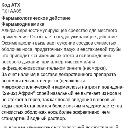
Код АТХ
R01AA05
Фармакологическое действие
Фармакодинамика
Альфа-адреностимулирующее средство для местного
применения. Оказывает сосудосуживающее действие.
Оксиметазолин вызывает сужение сосудов слизистых
оболочек носа, придаточных пазух и евстахиевой трубы,
что приводит к снижению их отека и освобождению
носового дыхания при аллергическом и/или
инфекционновоспалительном рините (насморке).
За счет наличия в составе лекарственного препарата
вспомогательных веществ (целлюлозы
микрокристаллической и кармеллозы натрия и повидона-
®
К29-32) Африн
спрей назальный не вытекает из носа и
не стекает в горло, так как после введения в носовые
ходы спрей становится более вязким и удерживается на
слизистых оболочках носа более эффективно, чем
стандартный водный раствор.
По данным клинических исследований лекарственный