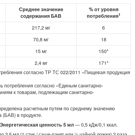
Среднее значение
% от уровня
1
содержания БАВ
потребления
217,2 мг
6
70,8 мг
18
15 мг
150*
2,4 мг
171*
отребления согласно ТР ТС 022/2011 «Пищевая продукция
нь потребления согласно «Единым санитарно-
аниям к товарам, подлежащим санитарно-
пределена расчетным путем по среднему значению
 (БАВ) в продукте.
Энергетическая ценность 5 мл
— 0,5 кДж/0,1 ккал.
о 2,5 мл (1 стик / саше-пакет или ½ чайной ложки) 2 раза