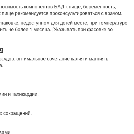
осимость компонентов БАД к пище, беременность,
 пище рекомендуется проконсультироваться с врачом.
паковке, недоступном для детей месте, при температуре
ть не более 1 месяца. [Указывать при фасовке во
Mg
осудов: оптимальное сочетание калия и магния в
а.
ии и тахикардии.
х сокращений.
твами