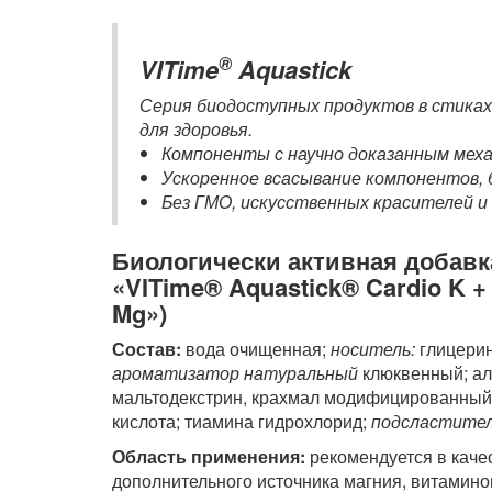
®
VITime
Aquastick
Серия биодоступных продуктов в стиках
для здоровья.
Компоненты с научно доказанным мех
Ускоренное всасывание компонентов,
Без ГМО, искусственных красителей 
Биологически активная добавк
«VITime® Aquastick® Cardio K 
Mg»)
Состав:
вода очищенная;
носитель:
глицерин
ароматизатор натуральный
клюквенный; ал
мальтодекстрин, крахмал модифицированный,
кислота; тиамина гидрохлорид;
подсластител
Область применения:
рекомендуется в каче
дополнительного источника магния, витамино