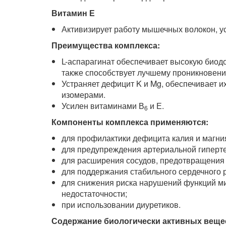
Витамин Е
Активизирует работу мышечных волокон, 
Преимущества комплекса:
L-аспарагинат обеспечивает высокую биодо
также способствует лучшему проникновению
Устраняет дефицит K и Mg, обеспечивает и
изомерами.
Усилен витаминами В
и Е.
6
Компоненты комплекса применяются:
для профилактики дефицита калия и магни
для предупреждения артериальной гиперте
для расширения сосудов, предотвращения 
для поддержания стабильного сердечного 
для снижения риска нарушений функций ми
недостаточности;
при использовании диуретиков.
Содержание биологически активных вещест