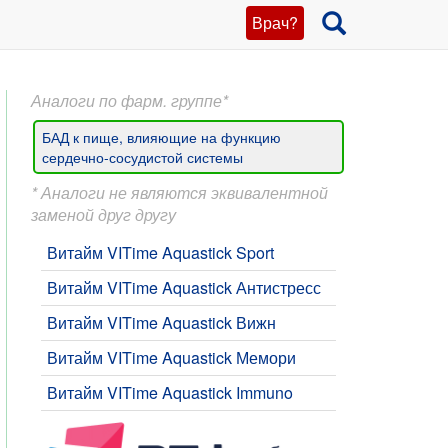
Врач?
Аналоги по фарм. группе*
БАД к пище, влияющие на функцию
сердечно-сосудистой системы
* Аналоги не являются эквивалентной
заменой друг другу
Витайм VITime Aquastick Sport
Витайм VITime Aquastick Антистресс
Витайм VITime Aquastick Вижн
Витайм VITime Aquastick Мемори
​Витайм VITime Aquastick Immuno