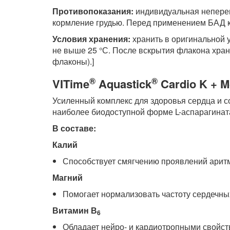
Противопоказания:
индивидуальная неперен
кормление грудью. Перед применением БАД к
Условия хранения:
хранить в оригинальной у
не выше 25 °С. После вскрытия флакона храни
флаконы).]
®
®
VITime
Aquastick
Cardio K + 
Усиленный комплекс для здоровья сердца и с
наиболее биодоступной форме L-аспарагинат
В составе:
Калий
Способствует смягчению проявлений аритм
Магний
Помогает нормализовать частоту сердечны
Витамин В
6
Обладает нейро- и кардиотропными свойс