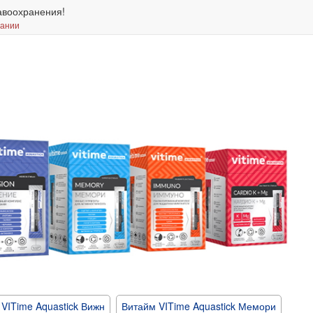
авоохранения!
вании
VITime Aquastick Вижн
Витайм VITime Aquastick Мемори