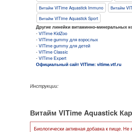
​Витайм VITime Aquastick Immuno
Витайм VIT
Витайм VITime Aquastick Sport
Другие линейки витаминно-минеральных ко
-
VITime KidZoo
-
VITime gummy для взрослых
-
VITime gummy для детей
-
VITime Classic
-
VITime Expert
Официальный сайт VITime: vitime.vtf.ru
Инструкции:
Витайм VITime Aquastick Ка
Биологически активная добавка к пище. Не 