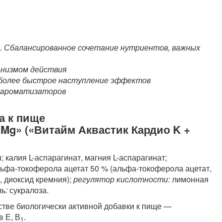
. Сбалансированное сочетание нутриентов, важных
анизмом действия
 более быстрое наступление эффектов
и ароматизаторов
а к пище
+ Mg» («Витайм Аквастик Кардио K +
; калия L-аспарагинат, магния L-аспарагинат;
ьфа-токоферола ацетат 50 % (альфа-токоферола ацетат,
 диоксид кремния);
регулятор кислотности:
лимонная
ь:
сукралоза.
стве биологически активной добавки к пище —
в Е, В
.
1