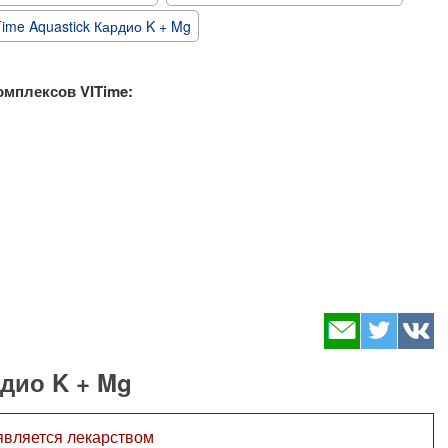
ime Aquastick Кардио K + Mg
мплексов VITime:
рдио K + Mg
является лекарством