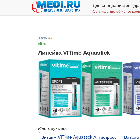
Для специалистов здр
Соглашение об использо
vtf.ru
Линейка VITime Aquastick
Инструкции:
Витайм VITime Aquastick Антистресс
Витайм 