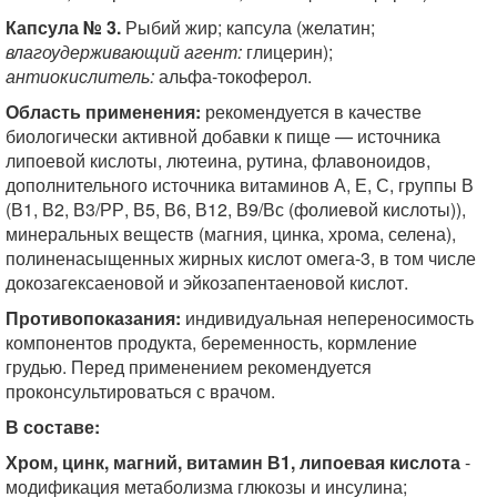
Капсула № 3.
Рыбий жир; капсула (желатин;
влагоудерживающий агент:
глицерин);
антиокислитель:
альфа-токоферол.
Область применения:
рекомендуется в качестве
биологически активной добавки к пище — источника
липоевой кислоты, лютеина, рутина, флавоноидов,
дополнительного источника витаминов А, Е, С, группы В
(В1, В2, В3/РР, В5, В6, В12, В9/Вс (фолиевой кислоты)),
минеральных веществ (магния, цинка, хрома, селена),
полиненасыщенных жирных кислот омега-3, в том числе
докозагексаеновой и эйкозапентаеновой кислот.
Противопоказания:
индивидуальная непереносимость
компонентов продукта, беременность, кормление
грудью. Перед применением рекомендуется
проконсультироваться с врачом.
В составе:
Хром, цинк, магний, витамин В1, липоевая кислота
-
модификация метаболизма глюкозы и инсулина;