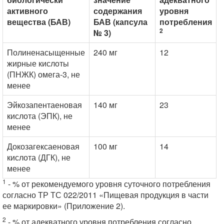
активного
содержания
уровня
вещества (БАВ)
БАВ (капсула
потребления
2
№ 3)
Полиненасыщенные
240 мг
12
жирные кислоты
(ПНЖК) омега-3, не
менее
Эйкозапентаеновая
140 мг
23
кислота (ЭПК), не
менее
Докозагексаеновая
100 мг
14
кислота (ДГК), не
менее
1
- % от рекомендуемого уровня суточного потребления
согласно ТР ТС 022/2011 «Пищевая продукция в части
ее маркировки» (Приложение 2).
2
- % от адекватного уровня потребления согласно