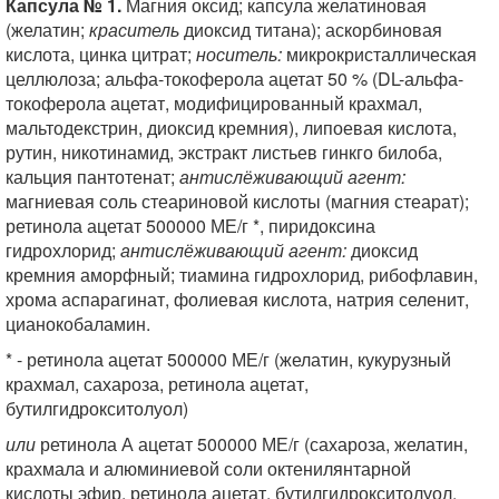
Капсула № 1.
Магния оксид; капсула желатиновая
(желатин;
краситель
диоксид титана); аскорбиновая
кислота, цинка цитрат;
носитель:
микрокристаллическая
целлюлоза; альфа-токоферола ацетат 50 % (DL-альфа-
токоферола ацетат, модифицированный крахмал,
мальтодекстрин, диоксид кремния), липоевая кислота,
рутин, никотинамид, экстракт листьев гинкго билоба,
кальция пантотенат;
антислёживающий агент:
магниевая соль стеариновой кислоты (магния стеарат);
ретинола ацетат 500000 МЕ/г *, пиридоксина
гидрохлорид;
антислёживающий агент:
диоксид
кремния аморфный; тиамина гидрохлорид, рибофлавин,
хрома аспарагинат, фолиевая кислота, натрия селенит,
цианокобаламин.
* - ретинола ацетат 500000 МЕ/г (желатин, кукурузный
крахмал, сахароза, ретинола ацетат,
бутилгидрокситолуол)
или
ретинола А ацетат 500000 МЕ/г (сахароза, желатин,
крахмала и алюминиевой соли октенилянтарной
кислоты эфир, ретинола ацетат, бутилгидрокситолуол,