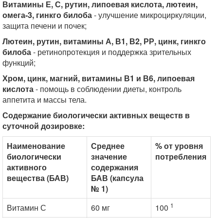
Витамины Е, С, рутин, липоевая кислота, лютеин,
омега-3, гинкго билоба
- улучшение микроциркуляции,
защита печени и почек;
Лютеин, рутин, витамины А, В1, В2, РР, цинк, гинкго
билоба
- ретинопротекция и поддержка зрительных
функций;
Хром, цинк, магний, витамины В1 и В6, липоевая
кислота
- помощь в соблюдении диеты, контроль
аппетита и массы тела.
Содержание биологически активных веществ в
суточной дозировке:
Наименование
Среднее
% от уровня
биологически
значение
потребления
активного
содержания
вещества (БАВ)
БАВ (капсула
№ 1)
1
Витамин С
60 мг
100