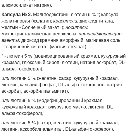
алюмосиликат натрия).
Капсула № 2.
Мальтодекстрин; лютеин 5 % *; капсула
желатиновая (желатин;
красители:
диоксид титана,
желтый «Солнечный закат»);
носитель:
микрокристаллическая целлюлоза;
антислёживающие
агенты:
диоксид кремния аморфный, магниевая соль
стеариновой кислоты (магния стеарат).
* - лютеин 5 % (модифицированный крахмал, кукурузный
крахмал, глюкозный сироп, лютеин, натрия аскорбат, DL-
альфа-токоферол),
или
лютеин 5 % (желатин, сахар, кукурузный крахмал,
лютеин, кальция фосфат, DL-альфа-токоферол, натрия
аскорбат, аскорбилпальмитат),
или
лютеин 5 % (модифицированный крахмал,
кукурузный крахмал, кукурузное масло, лютеин, DL-
альфа-токоферол),
или
лютеин 5 % (сахар, желатин, кукурузный крахмал,
лютеин, аскорбилпальмитат, DL-альфа-токоферол).