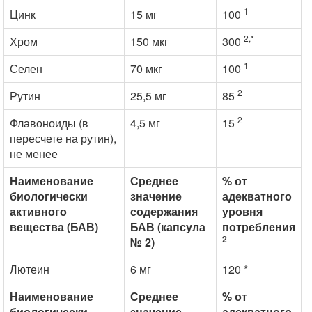
1
Цинк
15 мг
100
2,*
Хром
150 мкг
300
1
Селен
70 мкг
100
2
Рутин
25,5 мг
85
2
Флавоноиды (в
4,5 мг
15
пересчете на рутин),
не менее
Наименование
Среднее
% от
биологически
значение
адекватного
активного
содержания
уровня
вещества (БАВ)
БАВ (капсула
потребления
2
№ 2)
Лютеин
6 мг
120 *
Наименование
Среднее
% от
биологически
значение
адекватного