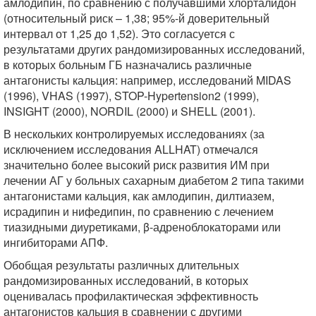
амлодипин, по сравнению с получавшими хлорталидон
(относительный риск – 1,38; 95%-й доверительный
интервал от 1,25 до 1,52). Это согласуется с
результатами других рандомизированных исследований,
в которых больным ГБ назначались различные
антагонисты кальция: например, исследований MIDAS
(1996), VHAS (1997), STOP-Hypertension2 (1999),
INSIGHT (2000), NORDIL (2000) и SHELL (2001).
В нескольких контролируемых исследованиях (за
исключением исследования ALLHAT) отмечался
значительно более высокий риск развития ИМ при
лечении АГ у больных сахарным диабетом 2 типа такими
антагонистами кальция, как амлодипин, дилтиазем,
исрадипин и нифедипин, по сравнению с лечением
тиазидными диуретиками, β-адреноблокаторами или
ингибиторами АПФ.
Обобщая результаты различных длительных
рандомизированных исследований, в которых
оценивалась профилактическая эффективность
антагонистов кальция в сравнении с другими