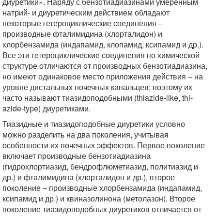
диуретики». Наряду с бензотиадиазинами умеренным
натрий- и диуретическим действием обладают
некоторые гетероциклические соединения –
производные фталимидина (хлорталидон) и
хлорбензамида (индапамид, клопамид, ксипамид и др.).
Все эти гетероциклические соединения по химической
структуре отличаются от производных бензотиадиазина,
но имеют одинаковое место приложения действия – на
уровне дистальных почечных канальцев; поэтому их
часто называют тиазидоподобными (thiazide-like, thi-
azide-type) диуретиками.
Тиазидные и тиазидоподобные диуретики условно
можно разделить на два поколения, учитывая
особенности их почечных эффектов. Первое поколение
включает производные бензотиадиазина
(гидрохлортиазид, бендрофлюметиазид, политиазид и
др.) и фталимидина (хлорталидон и др.), второе
поколение – производные хлорбензамида (индапамид,
ксипамид и др.) и квиназолинона (метолазон). Второе
поколение тиазидоподобных диуретиков отличается от