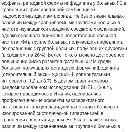
эффекты ретардной формы нифедипина у больных ГБ в
сравнении с фиксированной комбинацией
гидрохлортиазида и амилорида. Не было значительных
различий между сравниваемыми группами больных в
частоте изучавшихся сердечно-сосудистых осложнений,
однако обращала внимание недостоверно большая
частота ИМ в группе больных, получавших нифедипин,
по сравнению с группой больных, получавших диуретики
(в среднем, на 26%). Более того, отмечено достоверное
повышение риска развития фатальных ИМ среди
больных, получавших ретардную форму нифедипина
(относительный риск – 3,2; 95%-й доверительный
интервал от 1,2 до 8,7). В другом сравнительном
рандомизированном исследовании SHELL (2001),
которое проводилось в Италии, оценивались
профилактические эффекты вазоселективного
антагониста кальция лацидипина пожилых больных с
изолированной систолической гипертензией в
сравнении с хлорталидоном. Не было значительных
различий между сравниваемыми группами больных в