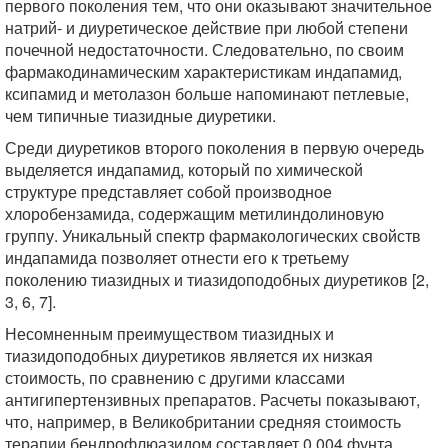
первого поколения тем, что они оказывают значительное
натрий- и диуретическое действие при любой степени
почечной недостаточности. Следовательно, по своим
фармакодинамическим характеристикам индапамид,
ксипамид и метолазон больше напоминают петлевые,
чем типичные тиазидные диуретики.
Среди диуретиков второго поколения в первую очередь
выделяется индапамид, который по химической
структуре представляет собой производное
хлоробензамида, содержащим метилиндолиновую
группу. Уникальный спектр фармакологических свойств
индапамида позволяет отнести его к третьему
поколению тиазидных и тиазидоподобных диуретиков [2,
3, 6, 7].
Несомненным преимуществом тиазидных и
тиазидоподобных диуретиков является их низкая
стоимость, по сравнению с другими классами
антигипертензивных препаратов. Расчеты показывают,
что, например, в Великобритании средняя стоимость
терапии бендрофлюазидом составляет 0,004 фунта