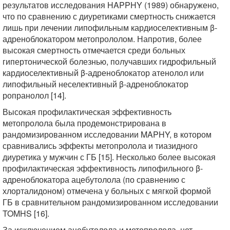
результатов исследования HAPPHY (1989) обнаружено,
что по сравнению с диуретиками смертность снижается
лишь при лечении липофильным кардиоселективным β-
адреноблокатором метопрололом. Напротив, более
высокая смертность отмечается среди больных
гипертонической болезнью, получавших гидрофильный
кардиоселективный β-адреноблокатор атенолол или
липофильный неселективный β-адреноблокатор
ропранолол [14].
Высокая профилактическая эффективность
метопролола была продемонстрирована в
рандомизированном исследовании MAPHY, в котором
сравнивались эффекты метопролола и тиазидного
диуретика у мужчин с ГБ [15]. Несколько более высокая
профилактическая эффективность липофильного β-
адреноблокатора ацебутолола (по сравнению с
хлорталидоном) отмечена у больных с мягкой формой
ГБ в сравнительном рандомизированном исследовании
TOMHS [16].
За исключением ацебутолола и метопролола, нет