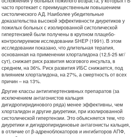
осложнения у больных пожилого возраста, у которых ГБ
часто протекает с преимущественным повышением
систолического АД. Наиболее убедительные
доказательства высокой эффективности диуретиков у
пожилых больных с изолированной систолической
гипертензией были получены в крупном плацебо-
контролируемом исследовании SHEP (1991). В этом
исследовании показано, что длительная терапия,
основанная на применении хлорталидона (12,5-25 мг/
сут), снижает риск развития мозгового инсульта, в
среднем, на 36%. Риск развития ИБС снижается, под
влиянием хлорталидона, на 27%, а смертность от всех
причин – на 13%.
Другие классы антигипертензивных препаратов (за
исключением антагонистов кальция
дигидропиридинового ряда) менее эффективны, чем
хлорталидон и другие диуретики, при изолированной
систолической гипертензии. Это объясняется тем, что
диуретики и дигидропиридиновые антагонисты кальция,
в отличие от β-адреноблокаторов и ингибиторов АПФ,