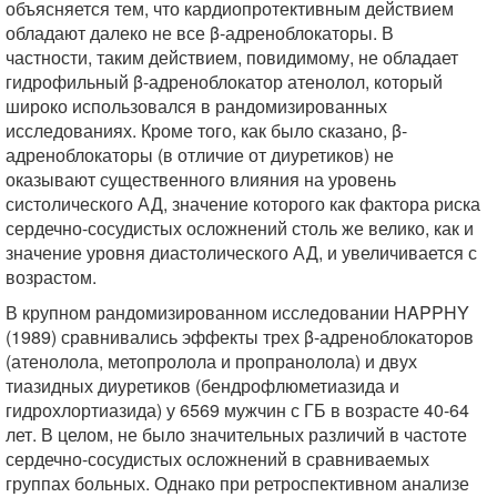
объясняется тем, что кардиопротективным действием
обладают далеко не все β-адреноблокаторы. В
частности, таким действием, повидимому, не обладает
гидрофильный β-адреноблокатор атенолол, который
широко использовался в рандомизированных
исследованиях. Кроме того, как было сказано, β-
адреноблокаторы (в отличие от диуретиков) не
оказывают существенного влияния на уровень
систолического АД, значение которого как фактора риска
сердечно-сосудистых осложнений столь же велико, как и
значение уровня диастолического АД, и увеличивается с
возрастом.
В крупном рандомизированном исследовании HAPPHY
(1989) сравнивались эффекты трех β-адреноблокаторов
(атенолола, метопролола и пропранолола) и двух
тиазидных диуретиков (бендрофлюметиазида и
гидрохлортиазида) у 6569 мужчин с ГБ в возрасте 40-64
лет. В целом, не было значительных различий в частоте
сердечно-сосудистых осложнений в сравниваемых
группах больных. Однако при ретроспективном анализе