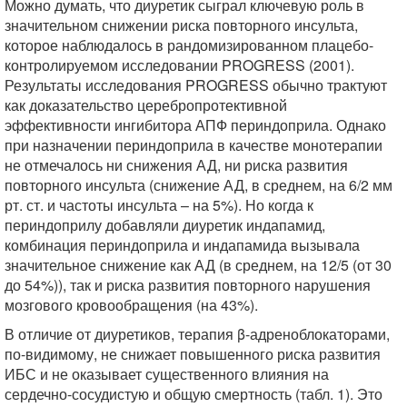
Можно думать, что диуретик сыграл ключевую роль в
значительном снижении риска повторного инсульта,
которое наблюдалось в рандомизированном плацебо-
контролируемом исследовании PROGRESS (2001).
Результаты исследования PROGRESS обычно трактуют
как доказательство церебропротективной
эффективности ингибитора АПФ периндоприла. Однако
при назначении периндоприла в качестве монотерапии
не отмечалось ни снижения АД, ни риска развития
повторного инсульта (снижение АД, в среднем, на 6/2 мм
рт. ст. и частоты инсульта – на 5%). Но когда к
периндоприлу добавляли диуретик индапамид,
комбинация периндоприла и индапамида вызывала
значительное снижение как АД (в среднем, на 12/5 (от 30
до 54%)), так и риска развития повторного нарушения
мозгового кровообращения (на 43%).
В отличие от диуретиков, терапия β-адреноблокаторами,
по-видимому, не снижает повышенного риска развития
ИБС и не оказывает существенного влияния на
сердечно-сосудистую и общую смертность (табл. 1). Это