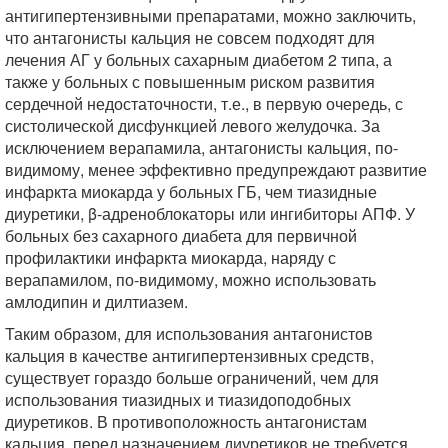
антигипертензивными препаратами, можно заключить,
что антагонисты кальция не совсем подходят для
лечения АГ у больных сахарным диабетом 2 типа, а
также у больных с повышенным риском развития
сердечной недостаточности, т.е., в первую очередь, с
систолической дисфункцией левого желудочка. За
исключением верапамила, антагонисты кальция, по-
видимому, менее эффективно предупреждают развитие
инфаркта миокарда у больных ГБ, чем тиазидные
диуретики, β-адреноблокаторы или ингибиторы АПФ. У
больных без сахарного диабета для первичной
профилактики инфаркта миокарда, наряду с
верапамилом, по-видимому, можно использовать
амлодипин и дилтиазем.
Таким образом, для использования антагонистов
кальция в качестве антигипертензивных средств,
существует гораздо больше ограничений, чем для
использования тиазидных и тиазидоподобных
диуретиков. В противоположность антагонистам
кальция, перед назначением диуретиков не требуется