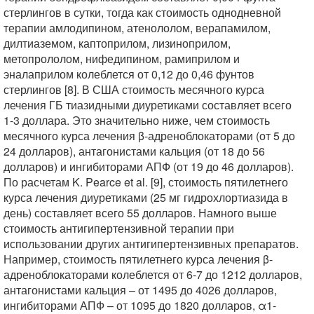
стерлингов в сутки, тогда как стоимость однодневной
терапии амлодипином, атенололом, верапамилом,
дилтиаземом, каптоприлом, лизиноприлом,
метопрололом, нифедипином, рамиприлом и
эналаприлом колеблется от 0,12 до 0,46 фунтов
стерлингов [8]. В США стоимость месячного курса
лечения ГБ тиазидными диуретиками составляет всего
1-3 доллара. Это значительно ниже, чем стоимость
месячного курса лечения β-адреноблокаторами (от 5 до
24 долларов), антагонистами кальция (от 18 до 56
долларов) и ингибиторами АПФ (от 19 до 46 долларов).
По расчетам K. Pearce et al. [9], стоимость пятилетнего
курса лечения диуретиками (25 мг гидрохлортиазида в
день) составляет всего 55 долларов. Намного выше
стоимость антигипертензивной терапии при
использовании других антигипертензивных препаратов.
Например, стоимость пятилетнего курса лечения β-
адреноблокаторами колеблется от 6-7 до 1212 долларов,
антагонистами кальция – от 1495 до 4026 долларов,
ингибиторами АПФ – от 1095 до 1820 долларов, α1-