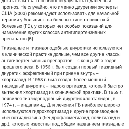
доказательства способности улучшать отдаленный
прогноз. Не случайно, что именно диуретики эксперты
США (2003) рекомендуют использовать для начальной
терапии у большинства больных гипертонической
болезнью (ГБ), у которых нет особых показаний для
назначения других классов антигипертензивных
препаратов [5].
Тиазидные и тиазидоподобные диуретики используются
в клинической практике дольше, чем все другие классы
антигипертензивных препаратов – с конца 50-х годов
прошлого века. В 1956 г. был создан первый тиазидный
диуретик, эффективный при приеме внутрь –
хлортиазид. В 1958 г. был создан более мощный
тиазидный диуретик – гидрохлортиазид, который быстро
вытеснил хлортиазид из клинической практики. В 1959 г.
появился тиазидоподобный диуретик хлорталидон, в
1974 г. – индапамид. Для лечения ГБ наиболее широко
используются гидрохлортиазид и другие производные
«бензотиадиазина (бендрофлюметиазид, политиазид и
др.), которые известны под общим названием тиазидные