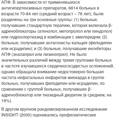
АПФ. В зависимости от применявшихся
антигипертензивных препаратов, 6614 больных в
возрасте 70-84 лет (средний возраст – 76 лет), были
разделены на три основные группы: (1) больные,
получавшие стандартную терапию, которая включала β-
адреноблокаторы (атенолол, метопролол или пиндолол)
или гидрохлортиазид в комбинации с амилоридом; (2)
больные, получавшие антагонисты кальция (фелодипин
или исрадипин); и (3) больные, получавшие ингибиторы
АПФ (эналаприл или лизиноприл). Не было
значительных различий между тремя группами больных
в частоте изучавшихся сердечнососудистых осложнений,
однако обращала внимание недостоверно большая
частота нефатальных инфарктов миокарда в группе
больных, получавших фелодипин или исрадипин, по
сравнению с группой больных, получавших β-
адреноблокатор или тиазидный диуретик (в среднем, на
19%).
В другом крупном рандомизированном исследовании
INSIGHT (2000) оценивались профилактические