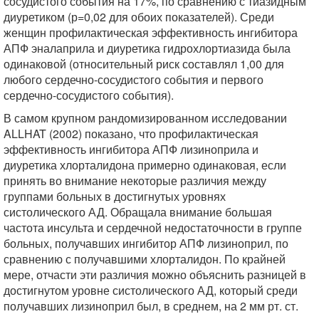
сосудистого события на 17%, по сравнению с тиазидным
диуретиком (р=0,02 для обоих показателей). Среди
женщин профилактическая эффективность ингибитора
АПФ эналаприла и диуретика гидрохлортиазида была
одинаковой (относительный риск составлял 1,00 для
любого сердечно-сосудистого события и первого
сердечно-сосудистого события).
В самом крупном рандомизированном исследовании
ALLHAT (2002) показано, что профилактическая
эффективность ингибитора АПФ лизиноприла и
диуретика хлорталидона примерно одинаковая, если
принять во внимание некоторые различия между
группами больных в достигнутых уровнях
систолического АД. Обращала внимание большая
частота инсульта и сердечной недостаточности в группе
больных, получавших ингибитор АПФ лизиноприл, по
сравнению с получавшими хлорталидон. По крайней
мере, отчасти эти различия можно объяснить разницей в
достигнутом уровне систолического АД, который среди
получавших лизиноприл был, в среднем, на 2 мм рт. ст.