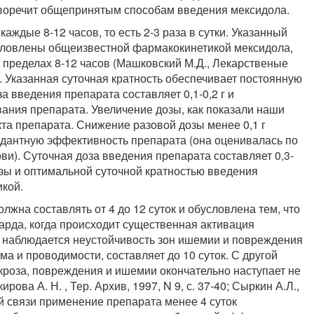
иворечит общепринятым способам введения мексидола.
ждые 8-12 часов, то есть 2-3 раза в сутки. Указанный
условлены общеизвестной фармакокинетикой мексидола,
 пределах 8-12 часов (Машковский М.Д., Лекарственые
217). Указанная суточная кратность обеспечивает постоянную
а введения препарата составляет 0,1-0,2 г и
ания препарата. Увеличение дозы, как показали наши
та препарата. Снижение разовой дозы менее 0,1 г
идантную эффективность препарата (она оценивалась по
и). Суточная доза введения препарата составляет 0,3-
озы и оптимальной суточной кратностью введения
икой.
жна составлять от 4 до 12 суток и обусловлена тем, что
арда, когда происходит существенная активация
 наблюдается неустойчивость зон ишемии и повреждения
а и проводимости, составляет до 10 суток. С другой
кроза, повреждения и ишемии окончательно наступает не
ова А. Н. , Тер. Архив, 1997, N 9, с. 37-40; Сыркин А.Л.,
ой связи применение препарата менее 4 суток