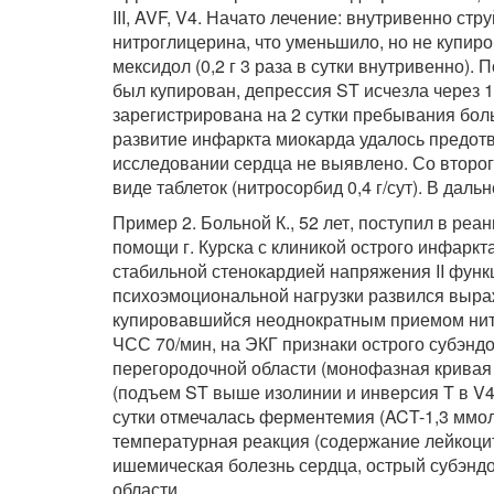
III, AVF, V4. Начато лечение: внутривенно ст
нитроглицерина, что уменьшило, но не купир
мексидол (0,2 г 3 раза в сутки внутривенно)
был купирован, депрессия ST исчезла через 1
зарегистрирована на 2 сутки пребывания бол
развитие инфаркта миокарда удалось предотв
исследовании сердца не выявлено. Со второ
виде таблеток (нитросорбид 0,4 г/сут). В да
Пример 2. Больной К., 52 лет, поступил в р
помощи г. Курска с клиникой острого инфарк
стабильной стенокардией напряжения II функц
психоэмоциональной нагрузки развился выра
купировавшийся неоднократным приемом нитро
ЧСС 70/мин, на ЭКГ признаки острого субэнд
перегородочной области (монофазная кривая в
(подъем ST выше изолинии и инверсия T в V4,
сутки отмечалась ферментемия (ACT-1,3 ммоль
температурная реакция (содержание лейкоцито
ишемическая болезнь сердца, острый субэнд
области.