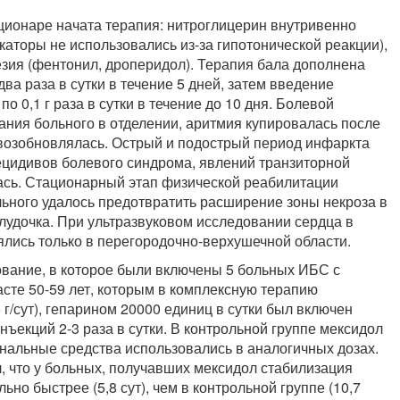
ционаре начата терапия: нитроглицерин внутривенно
каторы не использовались из-за гипотонической реакции),
зия (фентонил, дроперидол). Терапия бала дополнена
ва раза в сутки в течение 5 дней, затем введение
0,1 г раза в сутки в течение до 10 дня. Болевой
ния больного в отделении, аритмия купировалась после
 возобновлялась. Острый и подострый период инфаркта
ецидивов болевого синдрома, явлений транзиторной
сь. Стационарный этап физической реабилитации
льного удалось предотвратить расширение зоны некроза в
елудочка. При ультразвуковом исследовании сердца в
лись только в перегородочно-верхушечной области.
вание, в которое были включены 5 больных ИБС с
сте 50-59 лет, которым в комплексную терапию
6 г/сут), гепарином 20000 единиц в сутки был включен
нъекций 2-3 раза в сутки. В контрольной группе мексидол
инальные средства использовались в аналогичных дозах.
л, что у больных, получавших мексидол стабилизация
но быстрее (5,8 сут), чем в контрольной группе (10,7