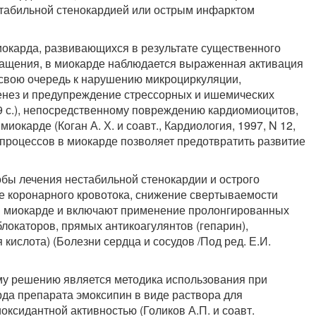
табильной стенокардией или острым инфарктом
иокарда, развивающихся в результате существенного
ащения, в миокарде наблюдается выраженная активация
свою очередь к нарушению микроциркуляции,
енез и предупреждение стрессорных и ишемических
69 с.), непосредственному повреждению кардиомиоцитов,
окарде (Коган А. Х. и соавт., Кардиология, 1997, N 12,
 процессов в миокарде позволяет предотвратить развитие
бы лечения нестабильной стенокардии и острого
 коронарного кровотока, снижение свертываемости
 в миокарде и включают применение пролонгированных
блокаторов, прямых антикоагулянтов (гепарин),
кислота) (Болезни сердца и сосудов /Под ред. Е.И.
му решению является методика использования при
да препарата эмоксипин в виде раствора для
ксидантной активностью (Голиков А.П. и соавт.