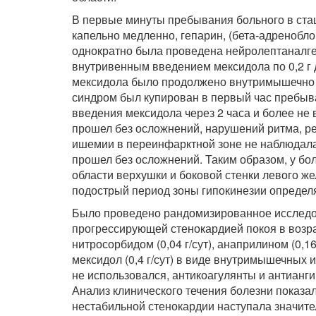
В первые минуты пребывания больного в ста
капельно медленно, гепарин, (бета-адренобло
однократно была проведена нейролептаналге
внутривенным введением мексидола по 0,2 г д
мексидола было продолжено внутримышечно по 
синдром был купирован в первый час пребыва
введения мексидола через 2 часа и более не
прошел без осложнений, нарушений ритма, р
ишемии в переинфарктной зоне не наблюдала
прошел без осложнений. Таким образом, у бо
области верхушки и боковой стенки левого ж
подострый период зоны гипокинезии определя
Было проведено рандомизированное исследо
прогрессирующей стенокардией покоя в возра
нитросорбидом (0,04 г/сут), анаприлином (0,1
мексидол (0,4 г/сут) в виде внутримышечных и
не использовался, антикоагулянты и антианг
Анализ клинического течения болезни показа
нестабильной стенокардии наступала значитель