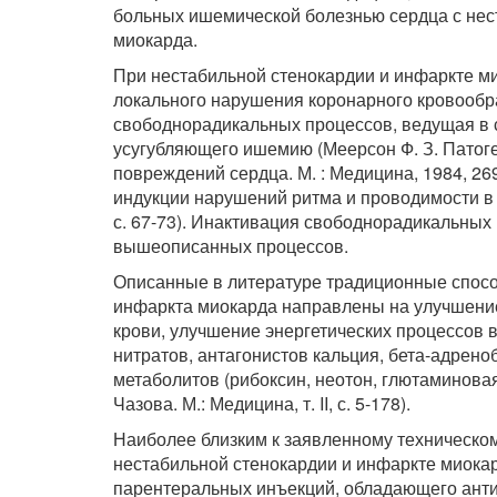
больных ишемической болезнью сердца с нес
миокарда.
При нестабильной стенокардии и инфаркте м
локального нарушения коронарного кровообр
свободнорадикальных процессов, ведущая в 
усугубляющего ишемию (Меерсон Ф. З. Патог
повреждений сердца. М. : Медицина, 1984, 2
индукции нарушений ритма и проводимости в ми
с. 67-73). Инактивация свободнорадикальных
вышеописанных процессов.
Описанные в литературе традиционные спосо
инфаркта миокарда направлены на улучшение
крови, улучшение энергетических процессов
нитратов, антагонистов кальция, бета-адрено
метаболитов (рибоксин, неотон, глютаминовая 
Чазова. М.: Медицина, т. II, с. 5-178).
Наиболее близким к заявленному техническо
нестабильной стенокардии и инфаркте миокар
парентеральных инъекций, обладающего антио