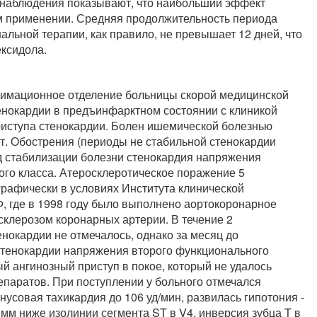
наблюдения показывают, что наибольший эффект
ом применении. Средняя продолжительность периода
альной терапии, как правило, не превышает 12 дней, что
ксидола.
еанимационное отделение больницы скорой медицинской
тенокардии в предъинфарктном состоянии с клиникой
риступа стенокардии. Болен ишемической болезнью
т. Обострения (периоды не стабильной стенокардии
иод стабилизации болезни стенокардия напряжения
ого класса. Атеросклеротическое поражение 5
рафически в условиях Института клинической
, где в 1998 году было выполнено аортокоронарное
клерозом коронарных артерии. В течение 2
нокардии не отмечалось, однако за месяц до
 стенокардии напряжения второго функционального
ый ангинозный приступ в покое, который не удалось
паратов. При поступлении у больного отмечался
нусовая тахикардия до 106 уд/мин, развилась гипотония -
5 мм ниже изолинии сегмента ST в V4, инверсия зубца T в