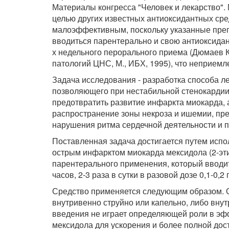
Материалы конгресса "Человек и лекарство". М
целью других известных антиоксидантных сре
малоэффективным, поскольку указанные преп
вводиться парентерально и свою антиоксидан
х недельного перорального приема (Дюмаев К.
патологий ЦНС, М., ИБХ, 1995), что неприемл
Задача исследования - разработка способа 
позволяющего при нестабильной стенокардии 
предотвратить развитие инфаркта миокарда,
распространение зоны некроза и ишемии, пре
нарушения ритма сердечной деятельности и 
Поставленная задача достигается путем испо
острым инфарктом миокарда мексидола (2-эти
парентерального применения, который вводи
часов, 2-3 раза в сутки в разовой дозе 0,1-0,2 г,
Средство применяется следующим образом. 
внутривенно струйно или капельно, либо вну
введения не играет определяющей роли в эф
мексидола для ускорения и более полной дос