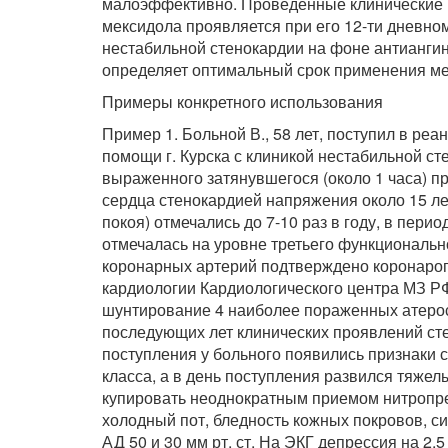
малоэффективно. Проведенные клинические 
мексидола проявляется при его 12-ти дневн
нестабильной стенокардии на фоне антиангин
определяет оптимальный срок применения ме
Примеры конкретного использования
Пример 1. Больной В., 58 лет, поступил в р
помощи г. Курска с клиникой нестабильной с
выраженного затянувшегося (около 1 часа) п
сердца стенокардией напряжения около 15 ле
покоя) отмечались до 7-10 раз в году, в пер
отмечалась на уровне третьего функциональн
коронарных артерий подтверждено коронарог
кардиологии Кардиологического центра МЗ РФ
шунтирование 4 наиболее пораженных атерос
последующих лет клинических проявлений сте
поступления у больного появились признаки
класса, а в день поступления развился тяжел
купировать неоднократным приемом нитропре
холодный пот, бледность кожных покровов, си
АД 50 и 30 мм рт. ст. На ЭКГ депрессия на 2,