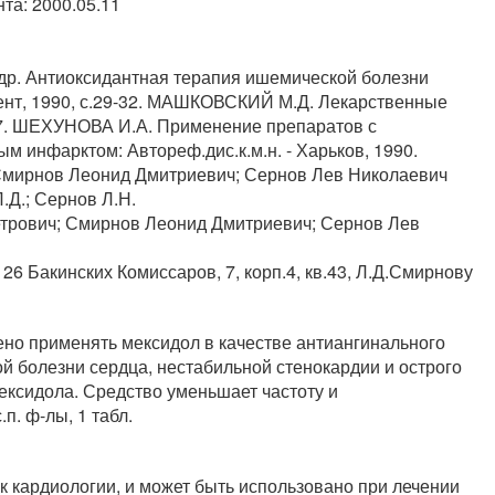
нта: 2000.05.11
 др. Антиоксидантная терапия ишемической болезни
кент, 1990, с.29-32. МАШКОВСКИЙ М.Д. Лекарственные
6-217. ШЕХУНОВА И.А. Применение препаратов с
м инфарктом: Автореф.дис.к.м.н. - Харьков, 1990.
 Смирнов Леонид Дмитриевич; Сернов Лев Николаевич
.Д.; Сернов Л.Н.
етрович; Смирнов Леонид Дмитриевич; Сернов Лев
 26 Бакинских Комиссаров, 7, корп.4, кв.43, Л.Д.Смирнову
но применять мексидол в качестве антиангинального
й болезни сердца, нестабильной стенокардии и острого
ксидола. Средство уменьшает частоту и
п. ф-лы, 1 табл.
к кардиологии, и может быть использовано при лечении