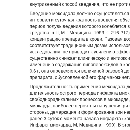
внутривенный способ введения, что не прот
Введение мексидола должно осуществляться ка
интервал и суточная кратность введения об
период полувыведения которого колеблется в
средства, ч. II, М. : Медицина, 1993, с. 216-
концентрацию препарата в крови. Разовая доз
соответствует традиционным дозам использов
исследования, не приводит к усилению эффек
существенно снижает клиническую и антиокс
изменению содержания липопероксидов в кров
0,6 г, она определяется величиной разовой д
препарата, обусловленной его фармакокинет
Продолжительность применения мексидола дол
длительность острого периода инфаркта миок
свободнорадикальных процессов в миокарде,
миокарда, наиболее вероятны нарушения ритм
стороны, демаркация и формирование зон не
ранее 3 суток с момента начала инфаркта (Закир
Инфаркт миокарда, М, Медицина, 1990). В эт