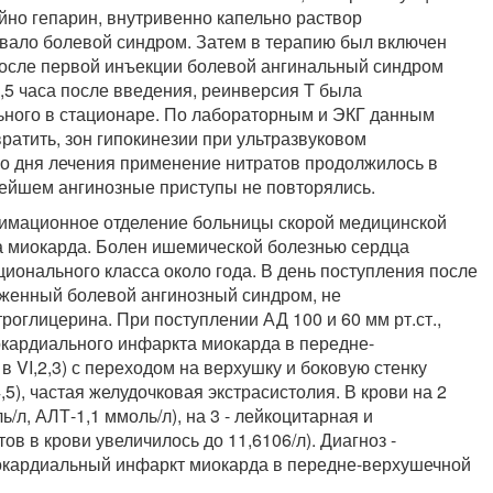
руйно гепарин, внутривенно капельно раствор
овало болевой синдром. Затем в терапию был включен
. После первой инъекции болевой ангинальный синдром
,5 часа после введения, реинверсия T была
ьного в стационаре. По лабораторным и ЭКГ данным
ратить, зон гипокинезии при ультразвуковом
го дня лечения применение нитратов продолжилось в
льнейшем ангинозные приступы не повторялись.
еанимационное отделение больницы скорой медицинской
та миокарда. Болен ишемической болезнью сердца
ионального класса около года. В день поступления после
женный болевой ангинозный синдром, не
глицерина. При поступлении АД 100 и 60 мм рт.ст.,
окардиального инфаркта миокарда в передне-
 VI,2,3) с переходом на верхушку и боковую стенку
5), частая желудочковая экстрасистолия. В крови на 2
/л, АЛТ-1,1 ммоль/л), на 3 - лейкоцитарная и
в в крови увеличилось до 11,6106/л). Диагноз -
окардиальный инфаркт миокарда в передне-верхушечной