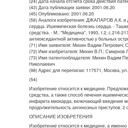
(24) Дата начала отсчета срока действия пате
(43) Дата публикации заявки: 2001.06.20
(45) Опубликовано: 2001.06.20
(56) Аналоги изобретения: ДЖАПАРОВ А.К. и
сердца. Ишемическая болезнь сердца. - Таш
средства. - М.: "Медицина", 1993, т.2, с.21
антиоксидантной активностью у больных остры
(71) Имя заявителя: Михин Вадим Петрович;
(72) Имя изобретателя: Михин В.П.; Смирнов Л
(73) Имя патентообладателя: Михин Вадим П
Николаевич
(98) Адрес для переписки: 117571, Москва, ул.
(54)
Изобретение относится к медицине. Предложе
средства, а также способ лечения ишемическо
инфаркта миокарда, включающий введение ме
продолжительность ангинозных приступов. 2 с.
ОПИСАНИЕ ИЗОБРЕТЕНИЯ
Изобретение относится к медицине, а именно 