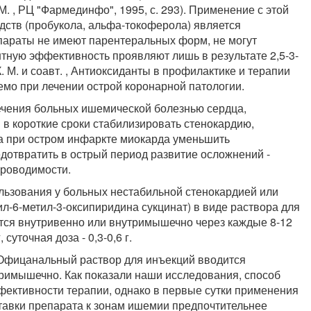
. , РЦ "Фармединфо", 1995, с. 293). Применение с этой
дств (пробукола, альфа-токоферола) является
араты не имеют парентеральных форм, не могут
тную эффективность проявляют лишь в результате 2,5-3-
 М. и соавт. , Антиоксиданты в профилактике и терапии
емо при лечении острой коронарной патологии.
лечения больных ишемической болезнью сердца,
в короткие сроки стабилизировать стенокардию,
 а при остром инфаркте миокарда уменьшить
дотвратить в острый период развитие осложнений -
проводимости.
льзования у больных нестабильной стенокардией или
л-6-метил-3-оксипиридина сукцинат) в виде раствора для
тся внутривенно или внутримышечно через каждые 8-12
 суточная доза - 0,3-0,6 г.
Офицанальный раствор для инъекций вводится
тримышечно. Как показали наши исследования, способ
фективности терапии, однако в первые сутки применения
тавки препарата к зонам ишемии предпочтительнее