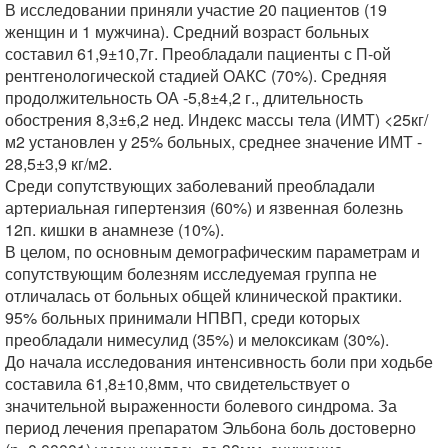
В исследовании приняли участие 20 пациентов (19
женщин и 1 мужчина). Средний возраст больных
составил 61,9±10,7г. Преобладали пациенты с П-ой
рентгенологической стадией ОАКС (70%). Средняя
продолжительность ОА -5,8±4,2 г., длительность
обострения 8,3±6,2 нед. Индекс массы тела (ИМТ) <25кг/
м2 установлен у 25% больных, среднее значение ИМТ -
28,5±3,9 кг/м2.
Среди сопутствующих заболеваний преобладали
артериальная гипертензия (60%) и язвенная болезнь
12п. кишки в анамнезе (10%).
В целом, по основным демографическим параметрам и
сопутствующим болезням исследуемая группа не
отличалась от больных общей клинической практики.
95% больных принимали НПВП, среди которых
преобладали нимесулид (35%) и мелоксикам (30%).
До начала исследования интенсивность боли при ходьбе
составила 61,8±10,8мм, что свидетельствует о
значительной выраженности болевого синдрома. За
период лечения препаратом Эльбона боль достоверно