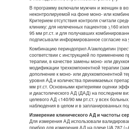
В программу включали мужчин и женщин в воз
неконтролируемой на фоне моно- или комбин
Критерием отсутствия контроля считали сред
клинику: для нелеченных пациентов
>
160 и/ил
95 мм рт.ст. и для получавших комбинирован
подписывали информированное согласие на у
Комбинацию периндоприл А/амлодипин (прест
соответствии с инструкцией по применению п
терапии, в качестве замены моно- или двухк
модификации трехкомпонентной терапии (зам
дополнение к моно- или двухкомпонентной те
уровня АД и количества принимаемых препар
мм рт.ст. Основными критериями оценки эфф
и диастолического АД (ДАД) на последнем ви
целевого АД <140/90 мм рт.ст. у всех больных
наблюдения в целом и в запланированных подг
Измерение клинического АД и частоты се
Для измерения АД использовали валидирова
прибор для измерения АД на плече UA 787 («