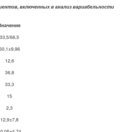
циентов, включенных в анализ вариабельности
Значение
33,5/66,5
60,1±9,96
12,6
36,8
33,3
15
2,3
12,9±7,8
0,05±4,74