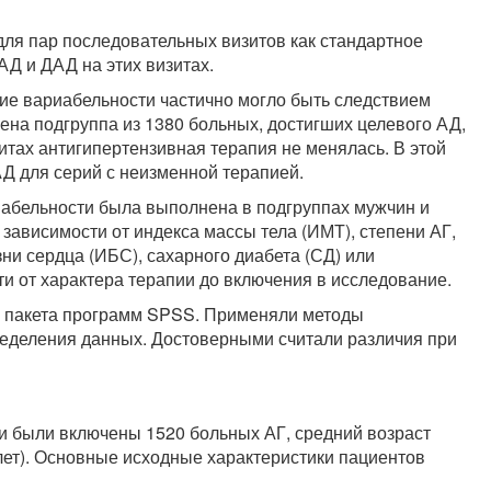
ля пар последовательных визитов как стандартное
АД и ДАД на этих визитах.
ние вариабельности частично могло быть следствием
на подгруппа из 1380 больных, достигших целевого АД,
итах антигипертензивная терапия не менялась. В этой
Д для серий с неизменной терапией.
иабельности была выполнена в подгруппах мужчин и
 зависимости от индекса массы тела (ИМТ), степени АГ,
ни сердца (ИБС), сахарного диабета (СД) или
ти от характера терапии до включения в исследование.
ю пакета программ SPSS. Применяли методы
ределения данных. Достоверными считали различия при
ти были включены 1520 больных АГ, средний возраст
3 лет). Основные исходные характеристики пациентов