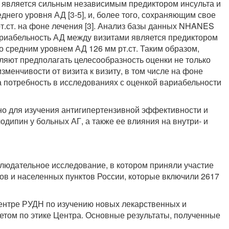
Д является сильным независимым предиктором инсульта и
него уровня АД [3-5], и, более того, сохраняющим свое
т.ст. на фоне лечения [3]. Анализ базы данных NHANES
вариабельность АД между визитами является предиктором
о средним уровнем АД 126 мм рт.ст. Таким образом,
ляют предполагать целесообразность оценки не только
зменчивости от визита к визиту, в том числе на фоне
 потребность в исследованиях с оценкой вариабельности
 для изучения антигипертензивной эффективности и
дипин у больных АГ, а также ее влияния на внутри- и
людательное исследование, в котором приняли участие
дов и населенных пунктов России, которые включили 2617
ентре РУДН по изучению новых лекарственных и
етом по этике Центра. Основные результаты, полученные