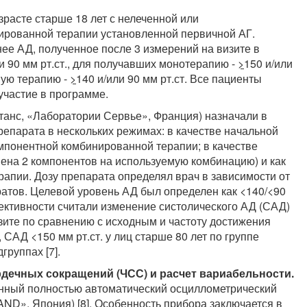
расте старше 18 лет с нелеченной или
ированной терапии установленной первичной АГ.
нее АД, полученное после 3 измерений на визите в
и 90 мм рт.ст., для получавших монотерапию -
>
150 и/или
ную терапию -
>
140 и/или 90 мм рт.ст. Все пациенты
частие в программе.
анс, «Лаборатории Сервье», Франция) назначали в
репарата в нескольких режимах: в качестве начальной
омпонентной комбинированной терапии; в качестве
ена 2 компонентов на используемую комбинацию) и как
рапии. Дозу препарата определял врач в зависимости от
атов. Целевой уровень АД был определен как <140/<90
ективности считали изменение систолического АД (САД)
зите по сравнению с исходным и частоту достижения
, САД <150 мм рт.ст. у лиц старше 80 лет по группе
руппах [7].
рдечных сокращений (ЧСС) и расчет вариабельности.
нный полностью автоматический осциллометрический
AND», Япония) [8]. Особенность прибора заключается в