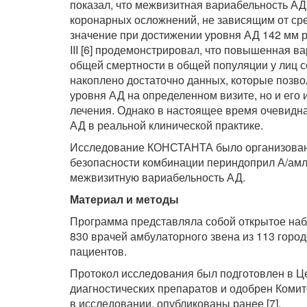
показал, что межвизитная вариабельность А
коронарных осложнений, не зависящим от сред
значение при достижении уровня АД 142 мм р
III [6] продемонстрировал, что повышенная 
общей смертности в общей популяции у лиц с
накоплено достаточно данных, которые позво
уровня АД на определенном визите, но и его и
лечения. Однако в настоящее время очевидна
АД в реальной клинической практике.
Исследование КОНСТАНТА было организовано
безопасности комбинации периндоприл А/амло
межвизитную вариабельность АД.
Материал и методы
Программа представляла собой открытое наб
830 врачей амбулаторного звена из 113 горо
пациентов.
Протокол исследования был подготовлен в Ц
диагностических препаратов и одобрен Комит
в исследовании, опубликованы ранее [7].