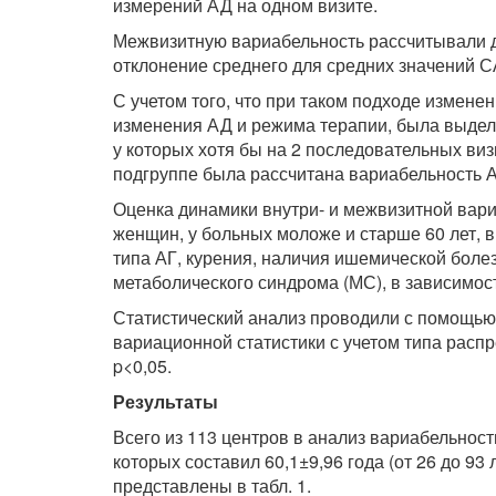
измерений АД на одном визите.
Межвизитную вариабельность рассчитывали д
отклонение среднего для средних значений С
С учетом того, что при таком подходе измене
изменения АД и режима терапии, была выделе
у которых хотя бы на 2 последовательных виз
подгруппе была рассчитана вариабельность А
Оценка динамики внутри- и межвизитной вар
женщин, у больных моложе и старше 60 лет, в
типа АГ, курения, наличия ишемической болез
метаболического синдрома (МС), в зависимос
Статистический анализ проводили с помощь
вариационной статистики с учетом типа расп
p<0,05.
Результаты
Всего из 113 центров в анализ вариабельнос
которых составил 60,1±9,96 года (от 26 до 9
представлены в табл. 1.