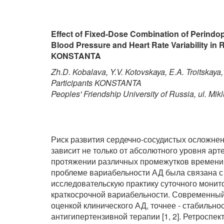
Effect of Fixed-Dose Combination of Perindopril
Blood Pressure and Heart Rate Variability in 
KONSTANTA
Zh.D. Kobalava, Y.V. Kotovskaya, E.A. Troitskaya
Participants KONSTANTA
Peoples' Friendship University of Russia, ul. M
Риск развития сердечно-сосудистых осложнен
зависит не только от абсолютного уровня арт
протяжении различных промежутков времени 
проблеме вариабельности АД была связана с
исследовательскую практику суточного мони
краткосрочной вариабельности. Современный
оценкой клинического АД, точнее - стабильно
антигипертензивной терапии [1, 2]. Ретроспе