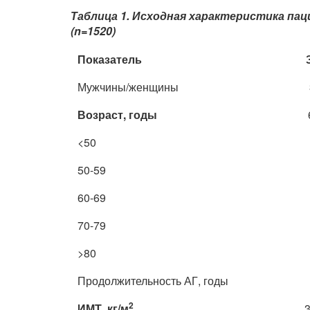
Таблица 1. Исходная характеристика па
(n=1520)
Показатель
Мужчины/женщины
Возраст, годы
<50
50-59
60-69
70-79
>80
Продолжительность АГ, годы
2
ИМТ, кг/м
3