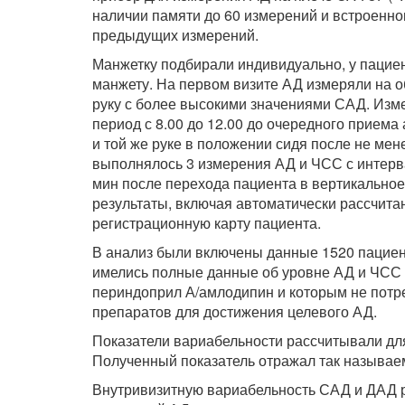
наличии памяти до 60 измерений и встроенн
предыдущих измерений.
Манжетку подбирали индивидуально, у пацие
манжету. На первом визите АД измеряли на о
руку с более высокими значениями САД. Изм
период с 8.00 до 12.00 до очередного прием
и той же руке в положении сидя после не мен
выполнялось 3 измерения АД и ЧСС с интерва
мин после перехода пациента в вертикально
результаты, включая автоматически рассчита
регистрационную карту пациента.
В анализ были включены данные 1520 пациент
имелись полные данные об уровне АД и ЧСС 
периндоприл А/амлодипин и которым не потр
препаратов для достижения целевого АД.
Показатели вариабельности рассчитывали дл
Полученный показатель отражал так называе
Внутривизитную вариабельность САД и ДАД р