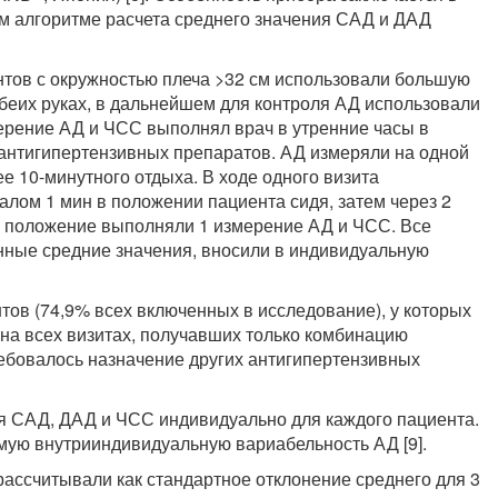
ом алгоритме расчета среднего значения САД и ДАД
нтов с окружностью плеча >32 см использовали большую
беих руках, в дальнейшем для контроля АД использовали
ерение АД и ЧСС выполнял врач в утренние часы в
а антигипертензивных препаратов. АД измеряли на одной
ее 10-минутного отдыха. В ходе одного визита
лом 1 мин в положении пациента сидя, затем через 2
е положение выполняли 1 измерение АД и ЧСС. Все
нные средние значения, вносили в индивидуальную
ов (74,9% всех включенных в исследование), у которых
на всех визитах, получавших только комбинацию
ебовалось назначение других антигипертензивных
я САД, ДАД и ЧСС индивидуально для каждого пациента.
мую внутрииндивидуальную вариабельность АД [9].
ассчитывали как стандартное отклонение среднего для 3