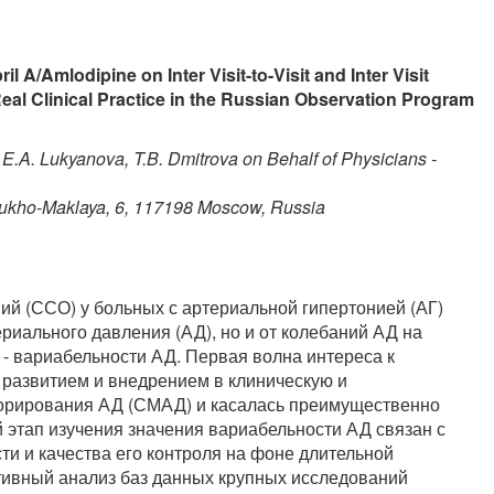
 A/Amlodipine on Inter Visit-to-Visit and Inter Visit
Real Clinical Practice in the Russian Observation Program
, E.A. Lukyanova, T.B. Dmitrova on Behalf of Physicians -
iklukho-Maklaya, 6, 117198 Moscow, Russia
ий (ССО) у больных с артериальной гипертонией (АГ)
ериального давления (АД), но и от колебаний АД на
- вариабельности АД. Первая волна интереса к
 развитием и внедрением в клиническую и
торирования АД (СМАД) и касалась преимущественно
 этап изучения значения вариабельности АД связан с
сти и качества его контроля на фоне длительной
ктивный анализ баз данных крупных исследований