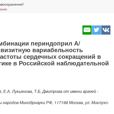
авоохранения!
вании
мбинации периндоприл А/
ивизитную вариабельность
частоты сердечных сокращений в
тике в Российской наблюдательной
я, Е.А. Лукьянова, Т.Б. Дмитрова от имени врачей -
народов Минобрнауки РФ, 117198 Москва, ул. Миклухо-