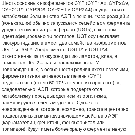
Шесть основных изоферментов CYP (CYP1A2, CYP2C9,
CYP2C19, CYP2D6, CYP2Е1 и CYP3А4) осуществляют
метаболизм большинства АЭП в печени. Фаза реакций 2
(конъюгация) обычно запускается семейством фермента
уридин глюкуронилтрансферазы (UGTs), в котором
идентифицировано 16 подтипов. UGT осуществляет
глюкуронидацию и имеет два семейства изоферментов
UGT1 и UGT2. Изоферменты UGT1А и UGT1А4
ответственны за глюкуронидацию ламотриджина, а
семейство UGT2 – вальпроевой кислоты. У
новорожденных, в особенности родившихся незрелыми,
ферментативная активность в печени (CYP)
недостаточна (около 50-70% от уровня взрослого), и,
следовательно, АЭП, которые подвергаются
метаболизму перед выведением из организма,
элиминируются очень медленно. Однако те
новорожденные, которые, возможно, трансплацентарно
подвергались энзиминдуцирующему действию АЭП
(карбамазепин, фенитоин, фенобарбитал или
примидон), будут иметь более зрелую ферментативную