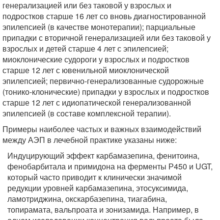
генерализацией или без таковой у взрослых и
подростков старше 16 лет со вновь диагностированной
эпилепсией (в качестве монотерапии); парциальные
припадки с вторичной генерализацией или без таковой у
взрослых и детей старше 4 лет с эпилепсией;
миоклонические судороги у взрослых и подростков
старше 12 лет с ювенильной миоклонической
эпилепсией; первично-генерализованные судорожные
(тонико-клонические) припадки у взрослых и подростков
старше 12 лет с идиопатической генерализованной
эпилепсией (в составе комплексной терапии).
Примеры наиболее частых и важных взаимодействий
между АЭП в лечебной практике указаны ниже:
Индуцирующий эффект карбамазепина, фенитоина,
фенобарбитала и примидона на ферменты Р450 и UGT,
который часто приводит к клинически значимой
редукции уровней карбамазепина, этосуксимида,
ламотриджина, окскарбазепина, тиагабина,
топирамата, вальпроата и зонизамида. Например, в