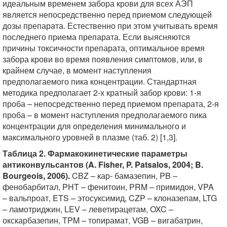
идеальным временем забора крови для всех АЭП
является непосредственно перед приемом следующей
дозы препарата. Естественно при этом учитывать время
последнего приема препарата. Если выясняются
причины токсичности препарата, оптимальное время
забора крови во время появления симптомов, или, в
крайнем случае, в момент наступления
предполагаемого пика концентрации. Стандартная
методика предполагает 2-х кратный забор крови: 1-я
проба – непосредственно перед приемом препарата, 2-я
проба – в момент наступления предполагаемого пика
концентрации для определения минимального и
максимального уровней в плазме (таб. 2) [1,3].
Таблица 2. Фармакокинетические параметры
антиконвульсантов (A. Fisher, P. Patsalos, 2004; B.
Bourgeois, 2006).
CBZ – кар- бамазепин, PB –
фенобарбитал, PHT – фенитоин, PRM – примидон, VPA
– вальпроат, ETS – этосуксимид, CZP – клоназепам, LTG
– ламотриджин, LEV – леветирацетам, OXC –
окскарбазепин, TPM – топирамат, VGB – вигабатрин,