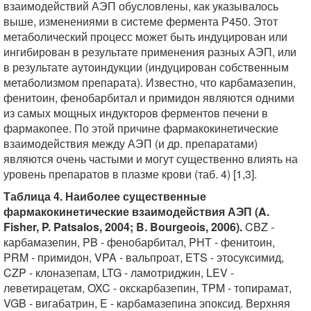
взаимодействий АЭП обусловлены, как указывалось
выше, изменениями в системе фермента Р450. Этот
метаболический процесс может быть индуцирован или
ингибирован в результате применения разных АЭП, или
в результате аутоиндукции (индуцирован собственным
метаболизмом препарата). Известно, что карбамазепин,
фенитоин, фенобарбитал и примидон являются одними
из самых мощных индукторов ферментов печени в
фармакопее. По этой причине фармакокинетические
взаимодействия между АЭП (и др. препаратами)
являются очень частыми и могут существенно влиять на
уровень препаратов в плазме крови (таб. 4) [1,3].
Таблица 4. Наиболее существенные
фармакокинетические взаимодействия АЭП (A.
Fisher, P. Patsalos, 2004; B. Bourgeois, 2006).
CBZ -
карбамазепин, PB - фенобарбитал, PHT - фенитоин,
PRM - примидон, VPA - вальпроат, ETS - этосуксимид,
CZP - клоназепам, LTG - ламотриджин, LEV -
леветирацетам, OXC - окскарбазепин, TPM - топирамат,
VGB - вигабатрин, E - карбамазепина эпоксид. Верхняя