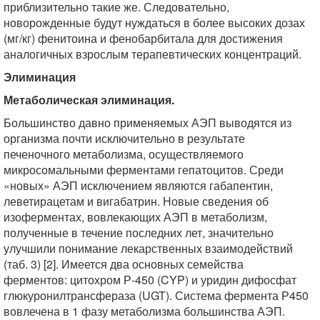
приблизительно такие же. Следовательно,
новорожденные будут нуждаться в более высоких дозах
(мг/кг) фенитоина и фенобарбитала для достижения
аналогичных взрослым терапевтических концентраций.
Элиминация
Метаболическая элиминация.
Большинство давно применяемых АЭП выводятся из
организма почти исключительно в результате
печеночного метаболизма, осуществляемого
микросомальными ферментами гепатоцитов. Среди
«новых» АЭП исключением являются габапентин,
леветирацетам и вигабатрин. Новые сведения об
изоферментах, вовлекающих АЭП в метаболизм,
полученные в течение последних лет, значительно
улучшили понимание лекарственных взаимодействий
(таб. 3) [2]. Имеется два основных семейства
ферментов: цитохром Р-450 (CYP) и уридин дифосфат
глюкуронилтрансфераза (UGT). Система фермента Р450
вовлечена в 1 фазу метаболизма большинства АЭП.