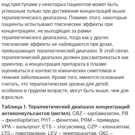
над приступами у некоторых пациентов может быть
успешным только при достижении концентраций выше
терапевтического диапазона. Помимо этого, некоторые
пациенты испытывают токсические эффекты при
концентрациях, не выходящих за рамки
терапевтического диапазона, тогда как у других
токсические эффекты не наблюдаются при дозах,
превышающих терапевтический диапазон. В этой связи,
терапевтический диапазон должен рассматриваться как
ориентир, а концентрация препарата в плазме
оцениваться в контексте клинических симптомов и
течения заболевания. Кроме того, имеются основания
считать, что терапевтические уровни для детей,
особенно в грудном возрасте, могут быть выше, чем для
взрослых.
Таблица 1. Терапевтический диапазон концентраций
антиконвульсантов (мкг/мл).
CBZ – карбамазепин, PB
– фенобарбитал, PHT – фенитоин, PRM – примидон,
VPA – вальпроат, ETS – этосуксимид, CZP – клоназепам,
LTG – ламотриджин, LEV – леветирацетам, OXC –