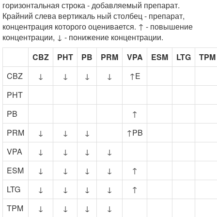
горизонтальная строка - добавляемый препарат.
Крайний слева вертикаль ный столбец - препарат,
концентрация которого оценивается. ↑ - повышение
концентрации, ↓ - понижение концентрации.
CBZ
PHT
PB
PRM
VPA
ESM
LTG
TPM
CBZ
↓
↓
↓
↓
↑E
PHT
PB
↑
PRM
↓
↓
↓
↑PB
VPA
↓
↓
↓
↓
ESM
↓
↓
↓
↓
↑
LTG
↓
↓
↓
↓
↑
TPM
↓
↓
↓
↓