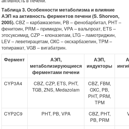
активность в печени.
Таблица 3. Особенности метаболизма и влияние
АЭП на активность ферментов печени (S. Shorvon,
2005).
CBZ – карбамазепин, PB – фенобарбитал, PHT –
фенитоин, PRM – примидон, VPA – вальпроат, ETS –
этосуксимид, CZP – клоназепам, LTG – ламотриджин,
LEV – леветирацетам, OXC – окскарбазепин, TPM –
топирамат, VGB – вигабатрин.
Фермент
АЭП,
АЭП,
А
метаболизирующиеся
индукторы
инги
ферментами печени
CYP3A4
CBZ, CZP, ETS, PHT,
CBZ, FBM,
TGB, ZNS, Mеdazolam
OXC, PB,
PHT, PRM,
TPM
CYP2C9
PHT, PB, VPA
CBZ, PHT,
PB, PRM