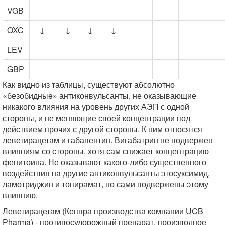
VGB
OXC
↓
↓
↓
↓
LEV
GBP
Как видно из таблицы, существуют абсолютно
«безобидныe» антиконвульсанты, не оказывающие
никакого влияния на уровень других АЭП с одной
стороны, и не меняющие своей концентрации под
действием прочих с другой стороны. К ним относятся
леветирацетам и габапентин. Вигабатрин не подвержен
влияниям со стороны, хотя сам снижает концентрацию
фенитоина. Не оказывают какого-либо существенного
воздействия на другие антиконвульсанты этосуксимид,
ламотриджин и топирамат, но сами подвержены этому
влиянию.
Леветирацетам (Кеппра производства компании UCB
Pharma) - противосудорожный препарат, производное