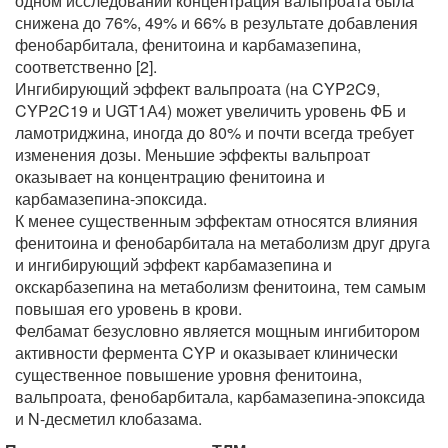
одном исследовании концентрация вальпроата была
снижена до 76%, 49% и 66% в результате добавления
фенобарбитала, фенитоина и карбамазепина,
соответственно [2].
Ингибирующий эффект вальпроата (на CYP2C9,
CYP2C19 и UGT1А4) может увеличить уровень ФБ и
ламотриджина, иногда до 80% и почти всегда требует
изменения дозы. Меньшие эффекты вальпроат
оказывает на концентрацию фенитоина и
карбамазепина-эпоксида.
К менее существенным эффектам относятся влияния
фенитоина и фенобарбитала на метаболизм друг друга
и ингибирующий эффект карбамазепина и
окскарбазепина на метаболизм фенитоина, тем самым
повышая его уровень в крови.
Фелбамат безусловно является мощным ингибитором
активности фермента CYP и оказывает клинически
существенное повышение уровня фенитоина,
вальпроата, фенобарбитала, карбамазепина-эпоксида
и N-десметил клобазама.