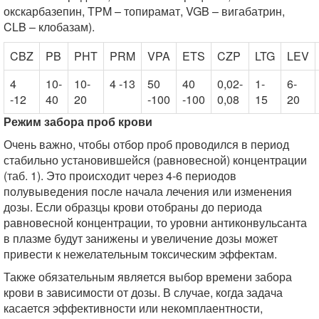
окскарбазепин, TPM – топирамат, VGB – вигабатрин,
CLB – клобазам).
CBZ
PB
PHT
PRM
VPA
ETS
CZP
LTG
LEV
4
10-
10-
4 -13
50
40
0,02-
1-
6-
-12
40
20
-100
-100
0,08
15
20
Режим забора проб крови
Очень важно, чтобы отбор проб проводился в период
стабильно установившейся (равновесной) концентрации
(таб. 1). Это происходит через 4-6 периодов
полувыведения после начала лечения или изменения
дозы. Если образцы крови отобраны до периода
равновесной концентрации, то уровни антиконвульсанта
в плазме будут занижены и увеличение дозы может
привести к нежелательным токсическим эффектам.
Также обязательным является выбор времени забора
крови в зависимости от дозы. В случае, когда задача
касается эффективности или некомплаентности,