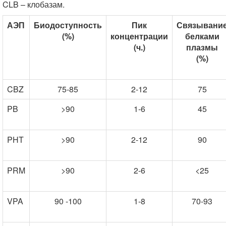
CLB – клобазам.
АЭП
Биодоступность
Пик
Связывани
(%)
концентрации
белками
(ч.)
плазмы
(%)
CBZ
75-85
2-12
75
PB
>90
1-6
45
PHT
>90
2-12
90
PRM
>90
2-6
<25
VPA
90 -100
1-8
70-93