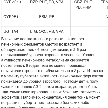
CYP2C19
DZP, PHT, PB, VPA
CBZ, PHT,
FBM
PB, PRM
CYP2E1
FBM, PB
UGT1A4
LTG, OXC, PB, VPA
В течение постнатального развития активность
печеночных ферментов быстро возрастает и
обнаруживает пик к 6 месяцам жизни, в 2-6 раз
превышающий уровень взрослого человека. Уровень
активности печеночного метаболизма снижается
постепенно к 6 годам, тем не менее, превышая
показатели взрослого приблизительно в 2 раза. И только
к моменту пубертата активность печеночных ферментов
понижается до уровня взрослого. Поэтому дет и, полу
чающие терапию АЭП в этом возрасте, должны быть
тщательно мониторированы во избежание токсических
эффектов. Например, концентрация фенитоина может
возрасти в пубертатном возрасте без каких-либо
изменений дозировок и вызвать в результате