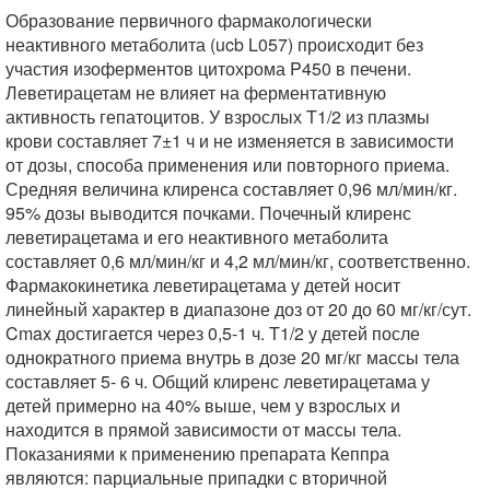
Образование первичного фармакологически
неактивного метаболита (ucb L057) происходит без
участия изоферментов цитохрома P450 в печени.
Леветирацетам не влияет на ферментативную
активность гепатоцитов. У взрослых T1/2 из плазмы
крови составляет 7±1 ч и не изменяется в зависимости
от дозы, способа применения или повторного приема.
Средняя величина клиренса составляет 0,96 мл/мин/кг.
95% дозы выводится почками. Почечный клиренс
леветирацетама и его неактивного метаболита
составляет 0,6 мл/мин/кг и 4,2 мл/мин/кг, соответственно.
Фармакокинетика леветирацетама у детей носит
линейный характер в диапазоне доз от 20 до 60 мг/кг/сут.
Cmax достигается через 0,5-1 ч. T1/2 у детей после
однократного приема внутрь в дозе 20 мг/кг массы тела
составляет 5- 6 ч. Общий клиренс леветирацетама у
детей примерно на 40% выше, чем у взрослых и
находится в прямой зависимости от массы тела.
Показаниями к применению препарата Кеппра
являются: парциальные припадки с вторичной