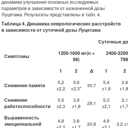
динамики улучшения основных исследуемых
параметров в зависимости от назначенной дозы
Луцетама. Результаты представлены в табл. 4.
Таблица 4. Динамика неврологических расстройств
в зависимости от суточной дозы Луцетама
Суточные до
1200-1600 мг(n =
2400-3200
Симптомы
98)
798
1
2
Δ
1
2
5,2
3,6
5,4
2,6
Снижение памяти
30,7
±2,2
±2,3*
±1,9
±1,8
Снижение
5,5
3,9
5,3
2,1
29,1
работоспособности
±2,3
±1,8
±2,1
±1,7
Выраженность
4,8
3,8
4,9
эмоциональной
20,8
3,2 ±
±2,2
±1,7
±2,1