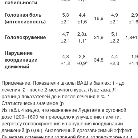
лабильности
Головная боль
5,3
4,4
4,9
2,9
16,9
(интенсивность)
±2,1
±1,6
±2,1
±1,6
4,7
2,8±
5,1
Головокружение
31,9
1,8±1
±2,1
1,1*
±2,2
Нарушение
4,3
2,8
4,4
1,9
координации
34,8
±1,2
±0,9*
±2,3
±1,4
движений
Примечание. Показатели шкалы ВАШ в баллах: 1 - до
лечения, 2 - после 2-месячного курса Луцетама; Л -
разница показателей до и после лечения в %. *
Статистически значимое (р
Из табл. 4 видно, что назначение Луцетама в суточной
дозе 1200–1600 мг приводило к улучшению памяти,
регрессу головокружения и нарушения координации
движений (p 0,05). Аналогичный дозозависимый эффект
Луцетама отмечен при головной боли, головокружении и