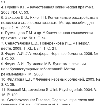
51.
4. Гуревич К.Г. // Качественная клиническая практика.
2003. №4. С. 53.
5. Захаров В.В., Яхно Н.Н. Когнитивные расстройства в
пожилом и старческом возрасте: Метод. пособие для
врачей. М., 2005.
6. Румянцева Г.М. и др. // Качественная клиническая
практика. 2002. № 1. С. 28.
7. Севастьянова Е.В., Повереннова И.Е. // Неврол.
вестн. 2008. Т. XL. Вып. 1. С. 21.
8. Федин А.И. // Атмосфера. Нервные болезни. 2006. №
4. С. 22.
9. Федин А.И., Путилина М.В. Луцетам в лечении
цереброваскулярных заболеваний: Метод.
рекомендации. М., 2006.
10. Филатова Е.Г. // Лечение нервных болезней. 2003. №
8. С. 25.
11. Bruscoli M., Lovestone S. // Int. Psychogeriatr. 2004. V.
16. P. 129.
12. Cerebrovascular Disease, Cognitive Impairment and
Dementia /Ed. by J. O’Brien et al. L., 2004.