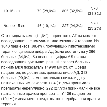
376
10-15 лет
70 (28,9%)
306 (32,5%)
(31,8%)
273
Более 15 лет
46 (19,1%)
227 (24,2%)
(23,2%)
Сто тридцать семь (11,6%) пациентов с АГ на момент
исследования не получали гипотензивной терапии. Из
1046 пациентов (88,4%), получавших гипотензивную
терапию, целевые цифры АД были достигнуты у 366
больных (34,9%). За целевые цифры АД в этом
исследовании, учитывая разный возраст больных,
принимался показатель 149/90 мм рт. ст. Среди
пациентов, не достигших целевых цифр АД, 313
больных (29,9%) самостоятельно снижали дозу
назначенных им лекарств, 334 (31,9%) принимали
препараты нерегулярно, 292 (27,9%) принимали не все
назначенные врачом препараты. У 106 пациентов
(10,1%) имела место неадекватно подобранная врачом
терапия.