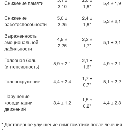
Снижение памяти
5,4 ± 1,9
2,10
1,8*
Снижение
5,0 ±
2,4 ±
5,3 ± 2,1
работоспособности
2,25
1,8*
Выраженность
4,8 ±
2,2 ±
эмоциональной
5,1 ± 2,1
2,25
1,7*
лабильности
Головная боль
2,1 ±
5,9 ± 2,1
4,9 ± 2,1
(интенсивность)
1,6*
1,7 ±
Головокружение
4,4 ± 2,4
5,1 ± 2,2
0,7*
Нарушение
1,5 ±
координации
3,4 ± 1,2
4,4 ± 2,3
0,2*
движений
* Достоверное улучшение симптоматики после лечения