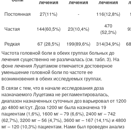
лечения
лечения
лечения
Постоянная
27(11%)
-
116(12,8%)
470
Частая
144(60,5%)
23(10,4%)
9
(52,3%)
Редкая
67 (28,5%)
199(89,6%)
314(34,9%)
68
Частота головной боли в обеих группах больных до
лечения существенно не различалась (см. табл. 3). На
фоне лечения Луцетамом отмечается достоверное
уменьшение головной боли по частоте ее
возникновения в обеих исследуемых группах.
В связи с тем, что в начале исследования доза
назначаемого Луцетама не регламентировалась,
диапазон назначенных суточных доз варьировал от 1200
до 4800 мг/сут. Доза 1200 мг была назначена 19
пациентам (1,6%), 1600 мг – 79 (6,6%), 2400 мг – 742
(62,7%), 3200 мг – 56 (4,7%), 3600 мг – 167 (14,1%) и 4800
мг – 120 (10,3%) пациентам. Нами был проведен анализ