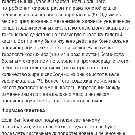
толстой кишки, увеличивается. Роль большого
потребления жиров в развитии рака толстой кишки
неоднозначна и недавно оспаривалась (6). Одним из
многих предложенных механизмов является увеличение
концентрации желчных кислот, которые могут оказывать
токсическое действие на слизистую оболочку толстой
кишки. Вот почему было изучено действие Ксеникала на
пролиферацию клеток толстой кишки. Назначение
терапевтических доз (120 мг 3 раза в сутки) Ксеникала
больным ожирением не влияло на пролиферацию клеток
в биоптатах толстой кишки, несмотря на то, что
количество жира и свободных жирных кислот в кале
увеличивалось (7). Более того, содержание желчных
кислот достоверно уменьшалось. Корреляции между
изменениями состава каловых масс и индексом
пролиферации клеток толстой кишки не было.
Фармакокинетика
Если бы Ксеникал подвергался системному
всасыванию, можно было бы ожидать, что он будет
подавлять системные липопротеиновые и печеночные