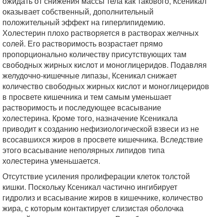
ожидать от снижения массы тела как такового, Ксеникал
оказывает собственный, дополнительный
положительный эффект на гиперлипидемию.
Холестерин плохо растворяется в растворах желчных
солей. Его растворимость возрастает прямо
пропорционально количеству присутствующих там
свободных жирных кислот и моноглицеридов. Подавляя
желудочно-кишечные липазы, Ксеникал снижает
количество свободных жирных кислот и моноглицеридов
в просвете кишечника и тем самым уменьшает
растворимость и последующее всасывание
холестерина. Кроме того, назначение Ксеникала
приводит к созданию нефизиологической взвеси из не
всосавшихся жиров в просвете кишечника. Вследствие
этого всасывание неполярных липидов типа
холестерина уменьшается.
Отсутствие усиления пролиферации клеток толстой
кишки. Поскольку Ксеникал частично ингибирует
гидролиз и всасывание жиров в кишечнике, количество
жира, с которым контактирует слизистая оболочка