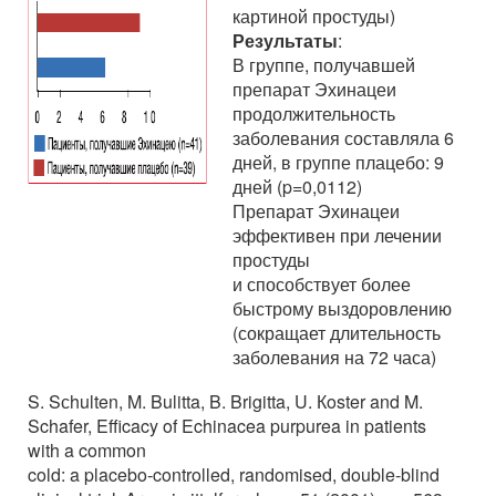
картиной простуды)
Результаты
:
В группе, получавшей
препарат Эхинацеи
продолжительность
заболевания составляла 6
дней, в группе плацебо: 9
дней (p=0,0112)
Препарат Эхинацеи
эффективен при лечении
простуды
и способствует более
быстрому выздоровлению
(сокращает длительность
заболевания на 72 часа)
S. Sсhulten, M. Bulitta, B. Brigitta, U. Кoster and M.
Schafer, Efficacy of Echinacea purpurea in patients
with a common
cold: a placebo-controlled, randomised, double-blind