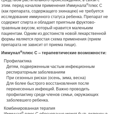
®
этим. перед началом применения Иммунала
плюс С
(как препарата, содержащего эхинацею) не требуется
исследование иммунного статуса ребенка. Препарат не
содержит спирта и обладает приятным фруктово-
травяным вкусом, который нравится маленьким
пациентам. Одним из достоинств новой лекарственной
формы является простая схема применения (прием
препарата не зависит от приема пищи).
®
Иммунал
плюс С – терапевтические возможности:
Профилактика
Детям, подверженным частым инфекционным
респираторным заболеваниям
При сезонных рисках (осень, зима, весна)
Для более быстрого восстановления после
перенесенных инфекций. Важно проводить
профилактику среди членов семьи, окружающих
заболевшего ребенка.
Комбинированная терапия
®
Иммунал
плюс С обоснованно может быть включен в