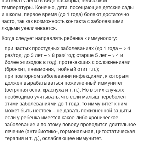
протекать легко в виде насморка, невысокой
температуры. Конечно, дети, посещающие детские сады
и школы, первое время (до 1 года) болеют достаточно
часто, так как возможность контакта с заболевшими
людьми увеличивается.
Когда следует направлять ребенка к иммунологу:
при частых простудных заболеваниях (до 1 года – > 4
раз/год; до 3 лет – > 8 раз/ год; старше 5 лет – > 4 и
более эпизодов в год), протекающих с осложнениями
(бронхит, пневмония, гнойный отит т.п.);
при повторном заболевании инфекциями, к которым
должен вырабатываться пожизненный иммунитет
(ветряная оспа, краснуха и т. п.). Но в этих случаях
необходимо учитывать, что если малыш переболел
этими заболеваниями до 1 года, то иммунитет к ним
может быть нестоек – не давать пожизненной защиты.
если у ребенка имеется какое-либо хроническое
заболевание и по этому поводу проводится длительное
лечение (антибиотико-, гормональная, цитостатическая
терапия и т. д.), ослабляющее иммунитет.