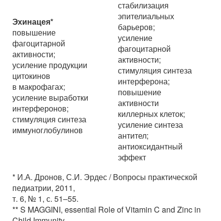
стабилизация
эпителиальных
Эхинацея*
барьеров;
повышение
усиление
фагоцитарной
фагоцитарной
активности;
активности;
усиление продукции
стимуляция синтеза
цитокинов
интерферона;
в макрофагах;
повышение
усиление выработки
активности
интерферонов;
киллерных клеток;
стимуляция синтеза
усиление синтеза
иммуноглобулинов
антител;
антиоксидантный
эффект
* И.А. Дронов, С.И. Эрдес / Вопросы практической
педиатрии, 2011,
т. 6, № 1, с. 51–55.
** S MAGGINI, essential Role of Vitamin C and Zinc in
Child Immunity