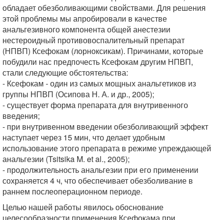
обладает обезболивающими свойствами. Для решения
этой проблемы мы апробировали в качестве
анальгезивного компонента общей анестезии
нестероидный противовоспалительный препарат
(НПВП) Ксефокам (лорноксикам). Причинами, которые
побудили нас предпочесть Ксефокам другим НПВП,
стали следующие обстоятельства:
- Ксефокам - один из самых мощных анальгетиков из
группы НПВП (Осипова Н. А. и др., 2005);
- существует форма препарата для внутривенного
введения;
- при внутривенном введении обезболивающий эффект
наступает через 15 мин, что делает удобным
использование этого препарата в режиме упреждающей
анальгезии (Tsitsika M. et al., 2005);
- продолжительность анальгезии при его применении
сохраняется 4 ч, что обеспечивает обезболивание в
раннем послеоперационном периоде.
Целью нашей работы явилось обоснование
целесообразности применения Ксефокама при