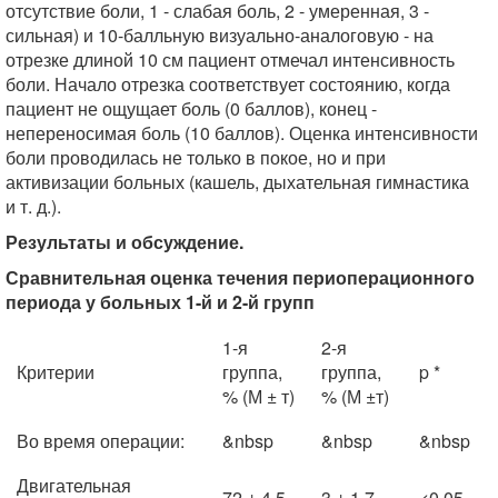
отсутствие боли, 1 - слабая боль, 2 - умеренная, 3 -
сильная) и 10-балльную визуально-аналоговую - на
отрезке длиной 10 см пациент отмечал интенсивность
боли. Начало отрезка соответствует состоянию, когда
пациент не ощущает боль (0 баллов), конец -
непереносимая боль (10 баллов). Оценка интенсивности
боли проводилась не только в покое, но и при
активизации больных (кашель, дыхательная гимнастика
и т. д.).
Результаты и обсуждение.
Сравнительная оценка течения периоперационного
периода у больных 1-й и 2-й групп
1-я
2-я
Критерии
группа,
группа,
p *
% (М ± т)
% (М ±т)
Во время операции:
&nbsp
&nbsp
&nbsp
Двигательная
72 ± 4,5
3 ± 1,7
<0,05