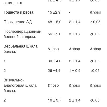
активность
Тошнота и рвота
15 ±2,9
-
&nbsp
Повышение АД
48 ± 5,0
2 ± 1,4
< 0,05
Послеоперационный
56 ± 5,0
3 ± 1,7
<0,05
болевой синдром:
Вербальная шкала,
&nbsp
&nbsp
&nbsp
баллы:
1
30 ± 4,6
2 ± 1,4
<0,05
2
26 ±4,4
1 ± 0,9
<0,05
Визуально-
аналоговая шкала,
&nbsp
&nbsp
&nbsp
баллы:
2
16 ± 3,7
2 ± 1,4
<0,05