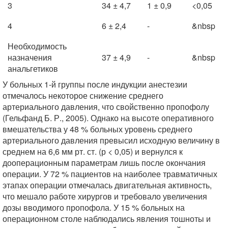
3
34 ± 4,7
1 ± 0,9
<0,05
4
6 ± 2,4
-
&nbsp
Необходимость
назначения
37 ± 4,9
-
&nbsp
анальгетиков
У больных 1-й группы после индукции анестезии
отмечалось некоторое снижение среднего
артериального давления, что свойственно пропофолу
(Гельфанд Б. Р., 2005). Однако на высоте оперативного
вмешательства у 48 % больных уровень среднего
артериального давления превысил исходную величину в
среднем на 6,6 мм рт. ст. (р < 0,05) и вернулся к
дооперационным параметрам лишь после окончания
операции. У 72 % пациентов на наиболее травматичных
этапах операции отмечалась двигательная активность,
что мешало работе хирургов и требовало увеличения
дозы вводимого пропофола. У 15 % больных на
операционном столе наблюдались явления тошноты и