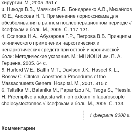
хирургии. М., 2005. 351 с.
3. Никода В.В., Маячкин Р.Б., Бондаренко А.В., Михайлов
Ю.Е., Аносова Н.П. Применение лорноксикама для
обезболивания в раннем послеоперационном периоде //
Ксефокам и боль. М., 2005. С. 117-121.
4. Осипова Н.А., Абузарова Г.Р., Петрова В.В. Принципы
клинического применения наркотических и
ненаркотических средств при острой и хронической
боли: Методические указания. М.: МНИОНИ им. П. А.
Герцена, 2005. 64 с.
5. Hurford W.Е., Ваiliп М.Т., Davison J.К., Haspel К. L.,
Rosow C. Clinical Anesthesia Procedures of the
Massachusetts General Hospital. M., 2001. 815 с
6. Tsitsika M., Balanika M., Paparrizou N., Tsoga S., Plessia
H. Preemptive analgesia with lornoxicam in laparoscopic
cholecystectomies // Ксефокам и боль. M., 2005. С. 133.
1 февраля 2008 г.
Комментарии