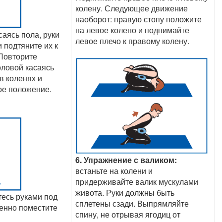
колену. Следующее движение
наоборот: правую стопу положите
на левое колено и поднимайте
саясь пола, руки
левое плечо к правому колену.
и подтяните их к
 Повторите
оловой касаясь
 в коленях и
ное положение.
6. Упражнение с валиком:
встаньте на колени и
придерживайте валик мускулами
живота. Руки должны быть
есь руками под
сплетены сзади. Выпрямляйте
менно поместите
спину, не отрывая ягодиц от